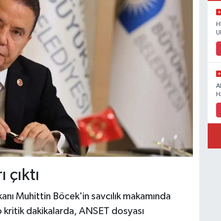
H
U
A
H
ı çıktı
anı Muhittin Böcek'in savcılık makamında
 kritik dakikalarda, ANSET dosyası