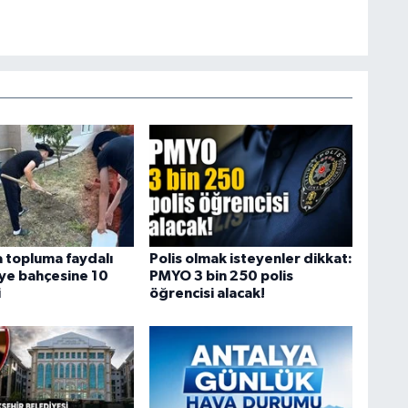
 topluma faydalı
Polis olmak isteyenler dikkat:
iye bahçesine 10
PMYO 3 bin 250 polis
i
öğrencisi alacak!