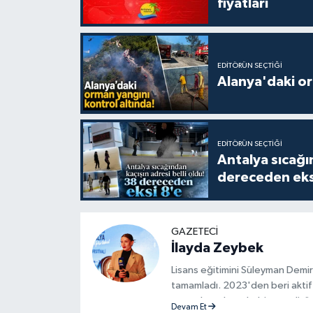
fiyatları
EDITÖRÜN SEÇTIĞI
Alanya'daki or
EDITÖRÜN SEÇTIĞI
Antalya sıcağın
dereceden eks
GAZETECI
İlayda Zeybek
Lisans eğitimini Süleyman Demir
tamamladı. 2023'den beri aktif 
aşamalarında muhabir ve editör 
Devam Et