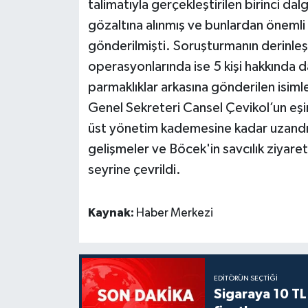
talimatıyla gerçekleştirilen birinci d
gözaltına alınmış ve bunlardan önemli 
gönderilmişti. Soruşturmanın derinleşm
operasyonlarında ise 5 kişi hakkında 
parmaklıklar arkasına gönderilen isiml
Genel Sekreteri Cansel Çevikol’un eş
üst yönetim kademesine kadar uzandığ
gelişmeler ve Böcek'in savcılık ziyaret
seyrine çevrildi.
Kaynak:
Haber Merkezi
EDITÖRÜN SEÇTIĞI
Sigaraya 10 TL