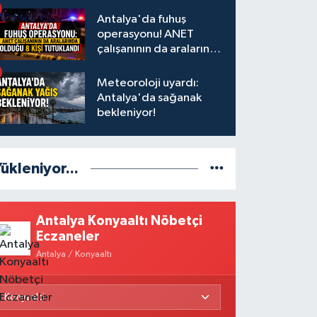
Antalya'da fuhuş
operasyonu! ANET
çalışanının da aralarında
olduğu 8 kişi tutuklandı
Meteoroloji uyardı:
Antalya'da sağanak
bekleniyor!
ükleniyor...
Antalya Konyaaltı Nöbetçi
Eczaneler
Antalya / Konyaaltı