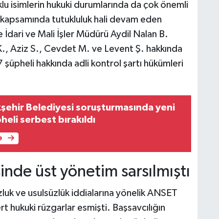
u isimlerin hukuki durumlarında da çok önemli
kapsamında tutukluluk hali devam eden
dari ve Mali İşler Müdürü Aydil Nalan B.
K., Aziz S., Cevdet M. ve Levent Ş. hakkında
7 şüpheli hakkında adli kontrol şartı hükümleri
şehir Belediyesi soruşturmasında yeni
heli serbest bırakıldı
e
nde üst yönetim sarsılmıştı
k ve usulsüzlük iddialarına yönelik ANSET
 hukuki rüzgarlar esmişti. Başsavcılığın