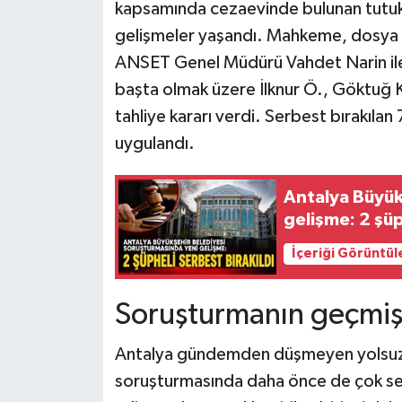
kapsamında cezaevinde bulunan tutukl
gelişmeler yaşandı. Mahkeme, dosya 
ANSET Genel Müdürü Vahdet Narin ile İ
başta olmak üzere İlknur Ö., Göktuğ 
tahliye kararı verdi. Serbest bırakılan 
uygulandı.
Antalya Büyük
gelişme: 2 şüp
İçeriği Görüntül
Soruşturmanın geçmişi
Antalya gündemden düşmeyen yolsuzlu
soruşturmasında daha önce de çok sert