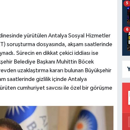
5
6
dinesinde yürütülen Antalya Sosyal Hizmetler
ET) soruşturma dosyasında, akşam saatlerinde
nadı. Sürecin en dikkat çekici iddiası ise
kşehir Belediye Başkanı Muhittin Böcek
Y
revden uzaklaştırma kararı bulunan Büyükşehir
 saatlerinde gizlilik içinde Antalya
yürüten cumhuriyet savcısı ile özel bir görüşme