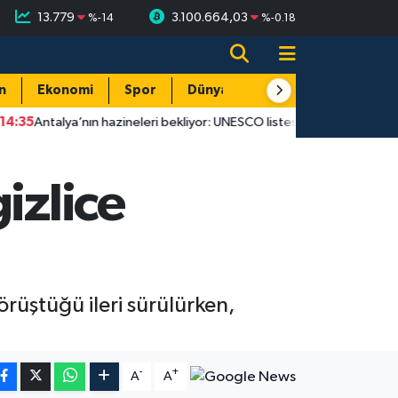
13.779
3.100.664,03
%
-14
%
-0.18
n
Ekonomi
Spor
Dünya
Resmi Reklamlar
a’nın hazineleri bekliyor: UNESCO listesine bu yıl yeni eser giremedi
izlice
örüştüğü ileri sürülürken,
-
+
A
A