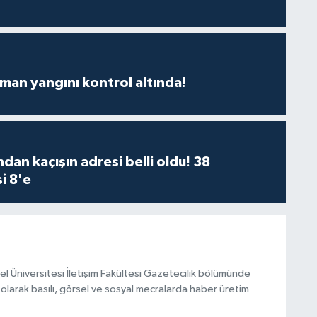
man yangını kontrol altında!
dan kaçışın adresi belli oldu! 38
i 8'e
el Üniversitesi İletişim Fakültesi Gazetecilik bölümünde
olarak basılı, görsel ve sosyal mecralarda haber üretim
olarak görev alıyor.