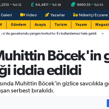
5,2510
64,4811
6660.55
%
0.32
%
0.38
%
0.03
 Galeri
Video
Yazarlar
Nöbetçi Eczane
TV
Gündem
Asayiş
Turizm
Yaşam
Magazi
ndu yangını korkuttu: Ev kullanılamaz hale geldi
14:35
Antaly
uhittin Böcek'in g
iği iddia edildi
nda Muhittin Böcek'in gizlice savcılıkla g
ışan serbest bırakıldı.