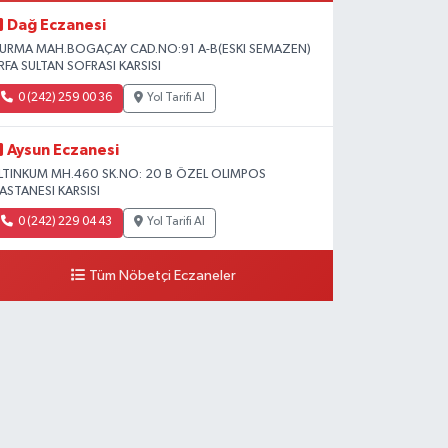
Dağ Eczanesi
URMA MAH.BOGAÇAY CAD.NO:91 A-B(ESKI SEMAZEN)
RFA SULTAN SOFRASI KARSISI
0 (242) 259 00 36
Yol Tarifi Al
Aysun Eczanesi
LTINKUM MH.460 SK.NO: 20 B ÖZEL OLIMPOS
ASTANESI KARSISI
0 (242) 229 04 43
Yol Tarifi Al
Tüm Nöbetçi Eczaneler