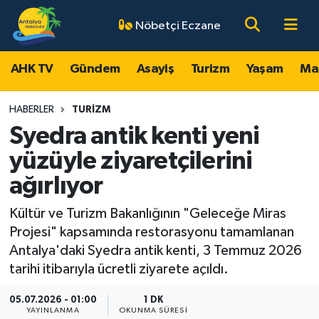
Nöbetçi Eczane
AHK TV
Antalya Nöbetçi Eczaneler
AHK TV
Gündem
Asayiş
Turizm
Yaşam
Ma
Gündem
Antalya Hava Durumu
HABERLER
TURIZM
Asayiş
Antalya Namaz Vakitleri
Syedra antik kenti yeni
yüzüyle ziyaretçilerini
Turizm
Antalya Trafik Yoğunluk Haritası
ağırlıyor
Yaşam
Süper Lig Puan Durumu ve Fikstür
Kültür ve Turizm Bakanlığının "Geleceğe Miras
Projesi" kapsamında restorasyonu tamamlanan
Magazin
Tüm Manşetler
Antalya'daki Syedra antik kenti, 3 Temmuz 2026
tarihi itibarıyla ücretli ziyarete açıldı.
Ekonomi
Son Dakika Haberleri
05.07.2026 - 01:00
1 DK
Spor
Haber Arşivi
YAYINLANMA
OKUNMA SÜRESI