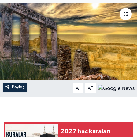
Dünya
Resmi Reklamlar
Paylaş
-
+
A
A
2027 hac kuraları