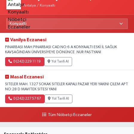
Antalya / Konyaaltı
Vanilya Eczanesi
PINARBAŞI MAH.PINARBAŞI CAD.NO:6 A KONYAALTI ESKİ İL SAĞLIK
KAVŞAĞINDAN ÜNİVERSİYEYE DÖNÜNCE .NUR PAST.YANI
0 (242) 229 11 19
Yol Tarifi Al
Masal Eczanesi
SITELER MAH. 1327 SOKAK SITELER KAPALI PAZAR YERI YAKINI ÇILEM APT
NO:28 D MAVITEK SITESI YANI
0 (242) 227 57 67
Yol Tarifi Al
Tüm Nöbetçi Eczaneler