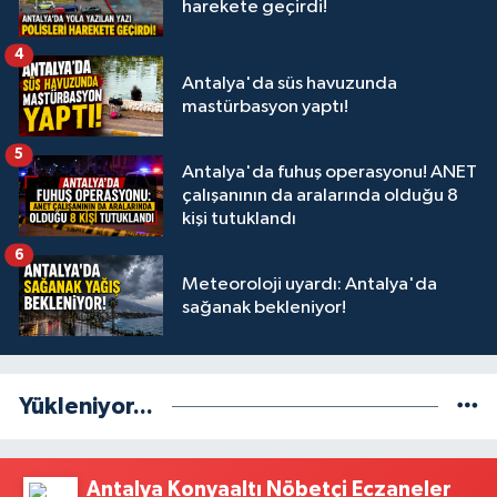
harekete geçirdi!
4
Antalya'da süs havuzunda
mastürbasyon yaptı!
5
Antalya'da fuhuş operasyonu! ANET
çalışanının da aralarında olduğu 8
kişi tutuklandı
6
Meteoroloji uyardı: Antalya'da
sağanak bekleniyor!
Yükleniyor...
Antalya Konyaaltı Nöbetçi Eczaneler