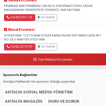
Vanilya Eczanesi
PINARBAŞI MAH.PINARBAŞI CAD.NO:6 A KONYAALTI ESKİ İL SAĞLIK
KAVŞAĞINDAN ÜNİVERSİYEYE DÖNÜNCE .NUR PAST.YANI
0 (242) 229 11 19
Yol Tarifi Al
Masal Eczanesi
SITELER MAH. 1327 SOKAK SITELER KAPALI PAZAR YERI YAKINI ÇILEM APT
NO:28 D MAVITEK SITESI YANI
0 (242) 227 57 67
Yol Tarifi Al
Tüm Nöbetçi Eczaneler
Sponsorlu Bağlantılar
Antalya Hakkında'nın sponsor olduğu yayıncılar
ANTALYA SOSYAL MEDYA YÖNETIMI
ANTALYA MAGAZIN
DURU VE DORUK