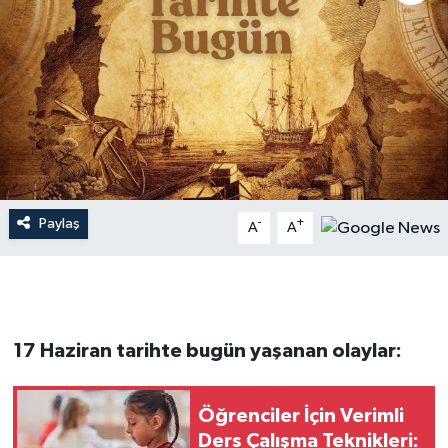
Dünya
Resmi Reklamlar
Paylaş
-
+
A
A
17 Haziran tarihte bugün yaşanan olaylar:
Öğrenciler İçin Verimli
Ders Çalışma Teknikleri: