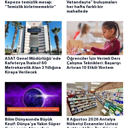
Kepeze temizlik mesajı:
Vatandaşta" buluşmaları
"Temizlik kirletmemektir"
her hafta farklı bir
mahallede
ASAT Genel Müdürlüğü'nde
Öğrenciler İçin Verimli Ders
Kafeterya İhalesi! 60
Çalışma Teknikleri: Başarıyı
Metrekarelik Alan 3 Yıllığına
Artıran 10 Etkili Yöntem
Kiraya Verilecek
Bilim Dünyasında Büyük
8 Ağustos 2026 Antalya
Keşif: Dünya'ya Yakın Süper
Nöbetçi Eczaneler Listesi