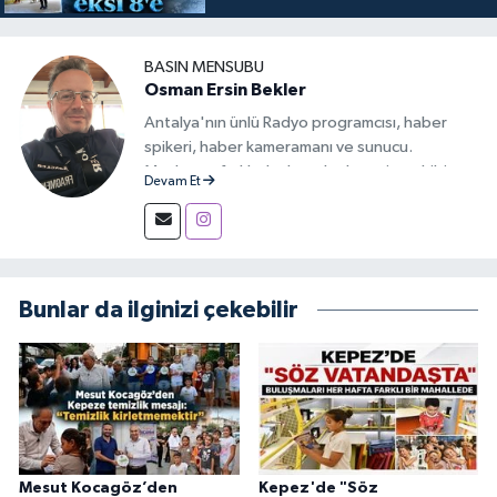
BASIN MENSUBU
Osman Ersin Bekler
Antalya'nın ünlü Radyo programcısı, haber
spikeri, haber kameramanı ve sunucu.
Medyanın farklı alanlarında deneyim sahibi,
Devam Et
iletişimi ve haberciliği tutkuyla sürdüren bir
yayıncı.
Bunlar da ilginizi çekebilir
Mesut Kocagöz’den
Kepez'de "Söz