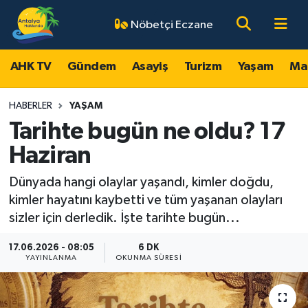
Nöbetçi Eczane
AHK TV
Antalya Nöbetçi Eczaneler
AHK TV
Gündem
Asayiş
Turizm
Yaşam
Ma
Gündem
Antalya Hava Durumu
HABERLER
YAŞAM
Asayiş
Antalya Namaz Vakitleri
Tarihte bugün ne oldu? 17
Haziran
Turizm
Antalya Trafik Yoğunluk Haritası
Dünyada hangi olaylar yaşandı, kimler doğdu,
Yaşam
Süper Lig Puan Durumu ve Fikstür
kimler hayatını kaybetti ve tüm yaşanan olayları
sizler için derledik. İşte tarihte bugün...
Magazin
Tüm Manşetler
17.06.2026 - 08:05
6 DK
YAYINLANMA
OKUNMA SÜRESI
Ekonomi
Son Dakika Haberleri
Spor
Haber Arşivi