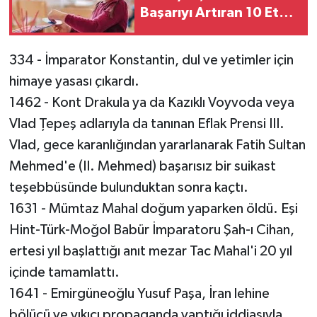
Başarıyı Artıran 10 Etkili
Yöntem
334 - İmparator Konstantin, dul ve yetimler için
himaye yasası çıkardı.
1462 - Kont Drakula ya da Kazıklı Voyvoda veya
Vlad Ţepeş adlarıyla da tanınan Eflak Prensi III.
Vlad, gece karanlığından yararlanarak Fatih Sultan
Mehmed'e (II. Mehmed) başarısız bir suikast
teşebbüsünde bulunduktan sonra kaçtı.
1631 - Mümtaz Mahal doğum yaparken öldü. Eşi
Hint-Türk-Moğol Babür İmparatoru Şah-ı Cihan,
ertesi yıl başlattığı anıt mezar Tac Mahal'i 20 yıl
içinde tamamlattı.
1641 - Emirgüneoğlu Yusuf Paşa, İran lehine
bölücü ve yıkıcı propaganda yaptığı iddiasıyla