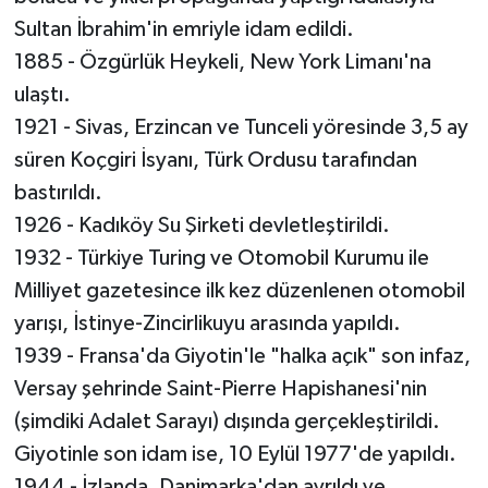
Sultan İbrahim'in emriyle idam edildi.
1885 - Özgürlük Heykeli, New York Limanı'na
ulaştı.
1921 - Sivas, Erzincan ve Tunceli yöresinde 3,5 ay
süren Koçgiri İsyanı, Türk Ordusu tarafından
bastırıldı.
1926 - Kadıköy Su Şirketi devletleştirildi.
1932 - Türkiye Turing ve Otomobil Kurumu ile
Milliyet gazetesince ilk kez düzenlenen otomobil
yarışı, İstinye-Zincirlikuyu arasında yapıldı.
1939 - Fransa'da Giyotin'le "halka açık" son infaz,
Versay şehrinde Saint-Pierre Hapishanesi'nin
(şimdiki Adalet Sarayı) dışında gerçekleştirildi.
Giyotinle son idam ise, 10 Eylül 1977'de yapıldı.
1944 - İzlanda, Danimarka'dan ayrıldı ve