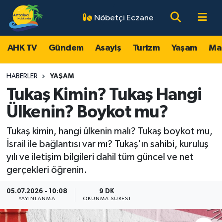
Nöbetçi Eczane
AHK TV
Antalya Nöbetçi Eczaneler
AHK TV
Gündem
Asayiş
Turizm
Yaşam
Ma
Gündem
Antalya Hava Durumu
HABERLER
YAŞAM
Asayiş
Antalya Namaz Vakitleri
Tukaş Kimin? Tukaş Hangi
Ülkenin? Boykot mu?
Turizm
Antalya Trafik Yoğunluk Haritası
Tukaş kimin, hangi ülkenin malı? Tukaş boykot mu,
Yaşam
Süper Lig Puan Durumu ve Fikstür
İsrail ile bağlantısı var mı? Tukaş'ın sahibi, kuruluş
yılı ve iletişim bilgileri dahil tüm güncel ve net
Magazin
Tüm Manşetler
gerçekleri öğrenin.
Ekonomi
Son Dakika Haberleri
05.07.2026 - 10:08
9 DK
YAYINLANMA
OKUNMA SÜRESI
Spor
Haber Arşivi