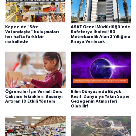
Kepez'de "Söz
ASAT Genel Müdürlüğü'nde
Vatandaşta" buluşmaları
Kafeterya İhalesi! 60
her hafta farklı bir
Metrekarelik Alan 3 Yıllığına
mahallede
Kiraya Verilecek
Öğrenciler İçin Verimli Ders
Bilim Dünyasında Büyük
Çalışma Teknikleri: Başarıyı
Keşif: Dünya'ya Yakın Süper
Artıran 10 Etkili Yöntem
Gezegenin Atmosferi
Olabilir!