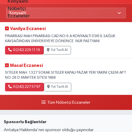
Vanilya Eczanesi
PINARBAŞI MAH.PINARBAŞI CAD.NO:6 A KONYAALTI ESKİ İL SAĞLIK
KAVŞAĞINDAN ÜNİVERSİYEYE DÖNÜNCE .NUR PAST.YANI
0 (242) 229 11 19
Yol Tarifi Al
Masal Eczanesi
SITELER MAH. 1327 SOKAK SITELER KAPALI PAZAR YERI YAKINI ÇILEM APT
NO:28 D MAVITEK SITESI YANI
0 (242) 227 57 67
Yol Tarifi Al
Tüm Nöbetçi Eczaneler
Sponsorlu Bağlantılar
Antalya Hakkında'nın sponsor olduğu yayıncılar