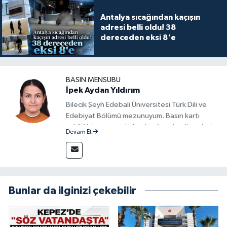
Antalya sıcağından kaçışın
adresi belli oldu! 38
dereceden eksi 8'e
BASIN MENSUBU
İpek Aydan Yıldırım
Bilecik Şeyh Edebali Üniversitesi Türk Dili ve
Edebiyat Bölümü mezunuyum. Basın kartı
sahibi bir gazeteci olarak, güncel gelişmeleri
Devam Et
yakından takip ediyor ve okuyucuları doğru,
güvenilir ve tarafsız bilgilerle buluşturmayı
amaçlıyorum. Habercilik anlayışımda etik
değerlere, araştırmacı bakış açısına ve
objektifliğe büyük önem veriyorum. Çeşitli
Bunlar da ilginizi çekebilir
alanlarda ürettiğim içeriklerle kamuoyuna
fayda sağla