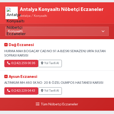
Antalya Konyaaltı Nöbetçi Eczaneler
Antalya / Konyaaltı
Dağ Eczanesi
HURMA MAH.BOGAÇAY CAD.NO:91 A-B(ESKI SEMAZEN) URFA SULTAN
SOFRASI KARSISI
0 (242) 259 00 36
Yol Tarifi Al
Aysun Eczanesi
ALTINKUM MH.460 SK.NO: 20 B ÖZEL OLIMPOS HASTANESI KARSISI
0 (242) 229 04 43
Yol Tarifi Al
Tüm Nöbetçi Eczaneler