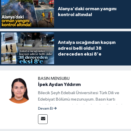
Alanya'daki orman yangını
kontrol altında!
Antalya sıcağından kaçışın
adresi belli oldu! 38
dereceden eksi 8'e
BASIN MENSUBU
İpek Aydan Yıldırım
Bilecik Şeyh Edebali Üniversitesi Türk Dili ve
Edebiyat Bölümü mezunuyum. Basın kartı
sahibi bir gazeteci olarak, güncel gelişmeleri
Devam Et
yakından takip ediyor ve okuyucuları doğru,
güvenilir ve tarafsız bilgilerle buluşturmayı
amaçlıyorum. Habercilik anlayışımda etik