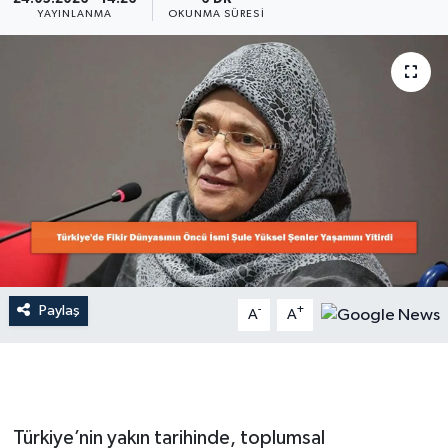
YAYINLANMA
OKUNMA SÜRESI
Dünya
Resmi Reklamlar
Paylaş
-
+
A
A
Türkiye’nin yakın tarihinde, toplumsal