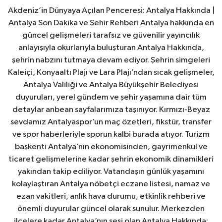
Akdeniz’in Dünyaya Açılan Penceresi: Antalya Hakkında |
Antalya Son Dakika ve Şehir Rehberi Antalya hakkında en
güncel gelişmeleri tarafsız ve güvenilir yayıncılık
anlayışıyla okurlarıyla buluşturan Antalya Hakkında,
şehrin nabzını tutmaya devam ediyor. Şehrin simgeleri
Kaleiçi, Konyaaltı Plajı ve Lara Plajı’ndan sıcak gelişmeler,
Antalya Valiliği ve Antalya Büyükşehir Belediyesi
duyuruları, yerel gündem ve şehir yaşamına dair tüm
detaylar anbean sayfalarımıza taşınıyor. Kırmızı-Beyaz
sevdamız Antalyaspor’un maç özetleri, fikstür, transfer
ve spor haberleriyle sporun kalbi burada atıyor. Turizm
başkenti Antalya’nın ekonomisinden, gayrimenkul ve
ticaret gelişmelerine kadar şehrin ekonomik dinamikleri
yakından takip ediliyor. Vatandaşın günlük yaşamını
kolaylaştıran Antalya nöbetçi eczane listesi, namaz ve
ezan vakitleri, anlık hava durumu, etkinlik rehberi ve
önemli duyurular güncel olarak sunulur. Merkezden
ilçelere kadar Antalya’nın sesi olan Antalya Hakkında;