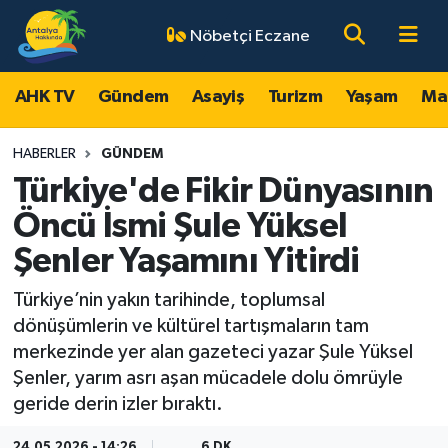
Nöbetçi Eczane
AHK TV
Antalya Nöbetçi Eczaneler
AHK TV
Gündem
Asayiş
Turizm
Yaşam
Ma
Gündem
Antalya Hava Durumu
HABERLER
GÜNDEM
Asayiş
Antalya Namaz Vakitleri
Türkiye'de Fikir Dünyasının
Öncü İsmi Şule Yüksel
Turizm
Antalya Trafik Yoğunluk Haritası
Şenler Yaşamını Yitirdi
Yaşam
Süper Lig Puan Durumu ve Fikstür
Türkiye’nin yakın tarihinde, toplumsal
dönüşümlerin ve kültürel tartışmaların tam
Magazin
Tüm Manşetler
merkezinde yer alan gazeteci yazar Şule Yüksel
Şenler, yarım asrı aşan mücadele dolu ömrüyle
Ekonomi
Son Dakika Haberleri
geride derin izler bıraktı.
Spor
Haber Arşivi
24.05.2026 - 14:26
6 DK