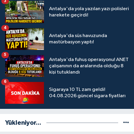
3
Antalya'da yola yazılan yazı polisleri
harekete geçirdi!
4
Antalya'da süs havuzunda
mastürbasyon yaptı!
5
Antalya'da fuhuş operasyonu! ANET
çalışanının da aralarında olduğu 8
kişi tutuklandı
6
Sigaraya 10 TL zam geldi!
04.08.2026 güncel sigara fiyatları
Yükleniyor...