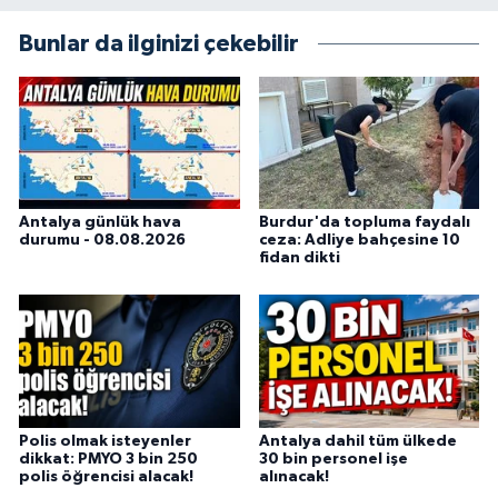
değerlere, araştırmacı bakış açısına ve
objektifliğe büyük önem veriyorum. Çeşitli
Bunlar da ilginizi çekebilir
alanlarda ürettiğim içeriklerle kamuoyuna
fayda sağla
Antalya günlük hava
Burdur'da topluma faydalı
durumu - 08.08.2026
ceza: Adliye bahçesine 10
fidan dikti
Polis olmak isteyenler
Antalya dahil tüm ülkede
dikkat: PMYO 3 bin 250
30 bin personel işe
polis öğrencisi alacak!
alınacak!