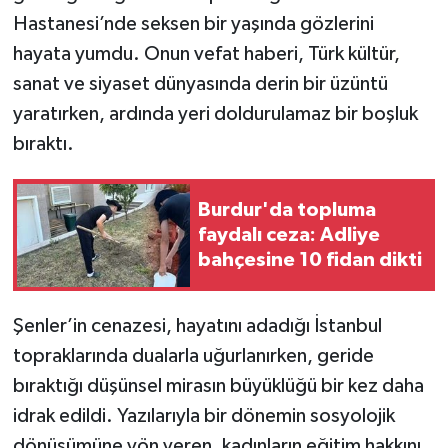
Hastanesi’nde seksen bir yaşında gözlerini
hayata yumdu. Onun vefat haberi, Türk kültür,
sanat ve siyaset dünyasında derin bir üzüntü
yaratırken, ardında yeri doldurulamaz bir boşluk
bıraktı.
Burdur'da topluma
faydalı ceza: Adliye
bahçesine 10 fidan dikti
Şenler’in cenazesi, hayatını adadığı İstanbul
topraklarında dualarla uğurlanırken, geride
bıraktığı düşünsel mirasın büyüklüğü bir kez daha
idrak edildi. Yazılarıyla bir dönemin sosyolojik
dönüşümüne yön veren, kadınların eğitim hakkını