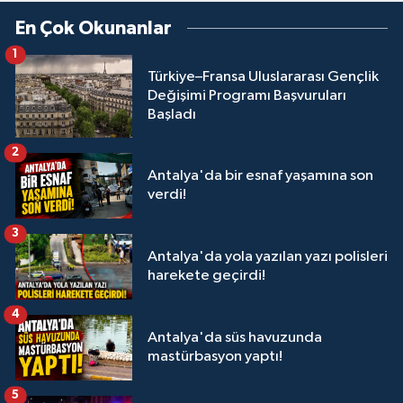
En Çok Okunanlar
1
Türkiye–Fransa Uluslararası Gençlik
Değişimi Programı Başvuruları
Başladı
2
Antalya'da bir esnaf yaşamına son
verdi!
3
Antalya'da yola yazılan yazı polisleri
harekete geçirdi!
4
Antalya'da süs havuzunda
mastürbasyon yaptı!
5