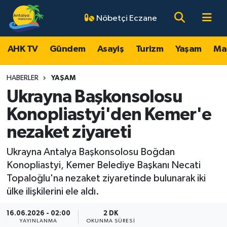
Nöbetçi Eczane
AHK TV
Antalya Nöbetçi Eczaneler
AHK TV
Gündem
Asayiş
Turizm
Yaşam
Ma
Gündem
Antalya Hava Durumu
HABERLER
YAŞAM
Asayiş
Antalya Namaz Vakitleri
Ukrayna Başkonsolosu
Konopliastyi'den Kemer'e
Turizm
Antalya Trafik Yoğunluk Haritası
nezaket ziyareti
Yaşam
Süper Lig Puan Durumu ve Fikstür
Ukrayna Antalya Başkonsolosu Boğdan
Konopliastyi, Kemer Belediye Başkanı Necati
Magazin
Tüm Manşetler
Topaloğlu'na nezaket ziyaretinde bulunarak iki
ülke ilişkilerini ele aldı.
Ekonomi
Son Dakika Haberleri
16.06.2026 - 02:00
2 DK
Spor
Haber Arşivi
YAYINLANMA
OKUNMA SÜRESI