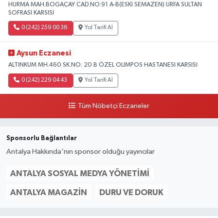
HURMA MAH.BOGAÇAY CAD.NO:91 A-B(ESKI SEMAZEN) URFA SULTAN
SOFRASI KARSISI
0 (242) 259 00 36
Yol Tarifi Al
Aysun Eczanesi
ALTINKUM MH.460 SK.NO: 20 B ÖZEL OLIMPOS HASTANESI KARSISI
0 (242) 229 04 43
Yol Tarifi Al
Tüm Nöbetçi Eczaneler
Sponsorlu Bağlantılar
Antalya Hakkında'nın sponsor olduğu yayıncılar
ANTALYA SOSYAL MEDYA YÖNETIMI
ANTALYA MAGAZIN
DURU VE DORUK