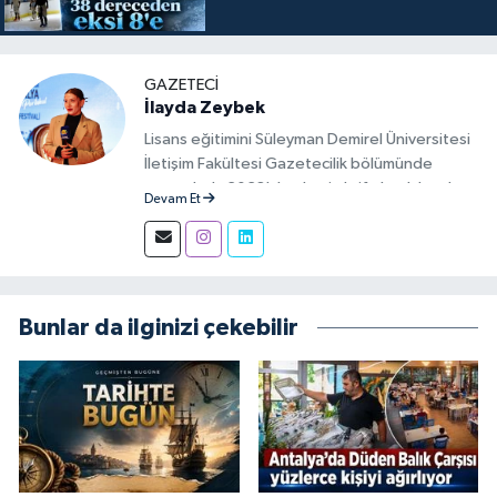
GAZETECI
İlayda Zeybek
Lisans eğitimini Süleyman Demirel Üniversitesi
İletişim Fakültesi Gazetecilik bölümünde
tamamladı. 2023'den beri aktif olarak basılı,
Devam Et
görsel ve sosyal mecralarda haber üretim
aşamalarında muhabir ve editör olarak görev
alıyor.
Bunlar da ilginizi çekebilir