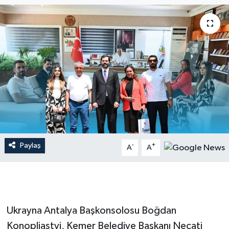
Dünya
Resmi Reklamlar
Paylaş
-
+
A
A
Ukrayna Antalya Başkonsolosu Boğdan
Konopliastyi, Kemer Belediye Başkanı Necati