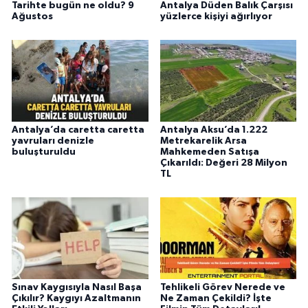
Tarihte bugün ne oldu? 9
Antalya Düden Balık Çarşısı
Ağustos
yüzlerce kişiyi ağırlıyor
Antalya’da caretta caretta
Antalya Aksu’da 1.222
yavruları denizle
Metrekarelik Arsa
buluşturuldu
Mahkemeden Satışa
Çıkarıldı: Değeri 28 Milyon
TL
Sınav Kaygısıyla Nasıl Başa
Tehlikeli Görev Nerede ve
Çıkılır? Kaygıyı Azaltmanın
Ne Zaman Çekildi? İşte