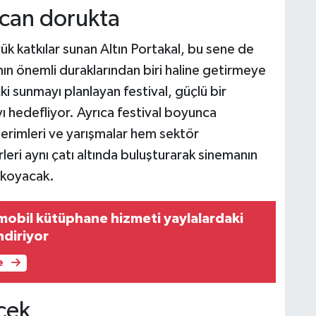
ecan dorukta
ük katkılar sunan Altın Portakal, bu sene de
nın önemli duraklarından biri haline getirmeye
eçki sunmayı planlayan festival, güçlü bir
 hedefliyor. Ayrıca festival boyunca
sterimleri ve yarışmalar hem sektör
eri aynı çatı altında buluşturarak sinemanın
a koyacak.
obil kütüphane hizmeti yaylalardaki
ndiriyor
e
ecek