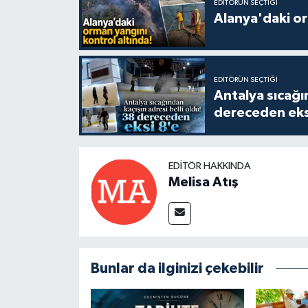
EDITÖRÜN SEÇTIĞI
Alanya'daki or
EDITÖRÜN SEÇTIĞI
Antalya sıcağın
dereceden eks
EDITÖR HAKKINDA
Melisa Atış
Bunlar da ilginizi çekebilir