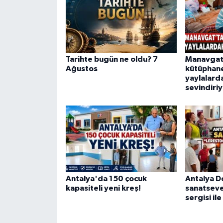
Tarihte bugün ne oldu? 7
Manavgat
Ağustos
kütüphane
yaylalarda
sevindiri
Antalya'da 150 çocuk
Antalya 
kapasiteli yeni kreş!
sanatseve
sergisi il