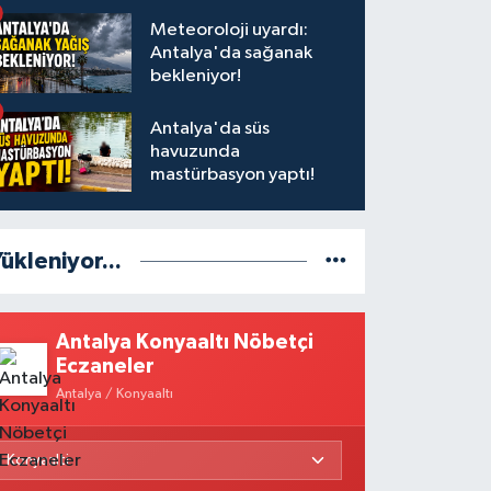
olduğu 8 kişi tutuklandı
Meteoroloji uyardı:
Antalya'da sağanak
bekleniyor!
Antalya'da süs
havuzunda
mastürbasyon yaptı!
ükleniyor...
Antalya Konyaaltı Nöbetçi
Eczaneler
Antalya / Konyaaltı