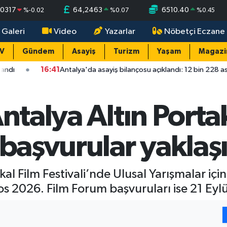
,0317
64,2463
6510.40
%
-0.02
%
0.07
%
0.45
 Galeri
Video
Yazarlar
Nöbetçi Eczane
TV
Gündem
Asayiş
Turizm
Yaşam
Magazi
16:41
Antalya'da asayiş bilançosu açıklandı: 12 bin 228 asayiş olayının
Antalya Altın Porta
 başvurular yaklaş
kal Film Festivali’nde Ulusal Yarışmalar iç
s 2026. Film Forum başvuruları ise 21 Eylü