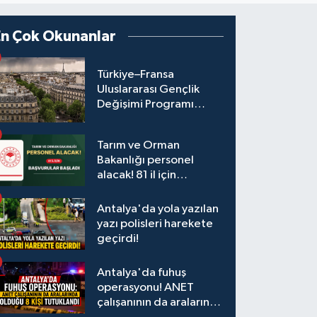
En Çok Okunanlar
Türkiye–Fransa
Uluslararası Gençlik
Değişimi Programı
Başvuruları Başladı
Tarım ve Orman
Bakanlığı personel
alacak! 81 il için
başvurular başladı
Antalya'da yola yazılan
yazı polisleri harekete
geçirdi!
Antalya'da fuhuş
operasyonu! ANET
çalışanının da aralarında