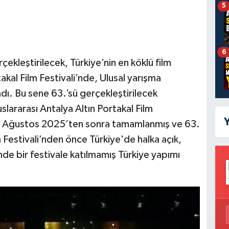
5
6
ekleştirilecek, Türkiye’nin en köklü film
takal Film Festivali’nde, Ulusal yarışma
ndı. Bu sene 63.’sü gerçekleştirilecek
uslararası Antalya Altın Portakal Film
Y
n 22 Ağustos 2025’ten sonra tamamlanmış ve 63.
m Festivali’nden önce Türkiye'de halka açık,
nde bir festivale katılmamış Türkiye yapımı