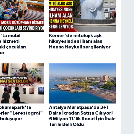
'ta mobil
Kemer'de mitolojik aşk
 hizmeti
hikayesinden ilham alan
ki çocukları
Henna Heykeli sergileniyor
yor
Dokumapark'ta
Antalya Muratpaşa’da 3+1
rler "Lerestograf"
Daire İcradan Satışa Çıkıyor!
e buluşuyor
6 Milyon TL’lik Konut İçin İhale
Tarihi Belli Oldu