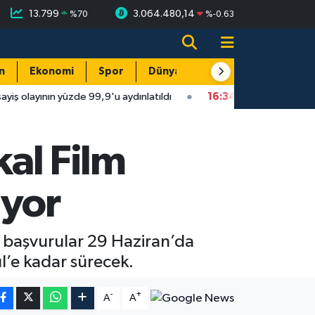
13.799
3.064.480,14
%
70
%
-0.63
n
Ekonomi
Spor
Dünya
Resmi Reklamlar
 yüzde 99,9'u aydınlatıldı
16:34
Isparta'da faytonu sollayan o
kal Film
ıyor
in başvurular 29 Haziran’da
l’e kadar sürecek.
-
+
A
A