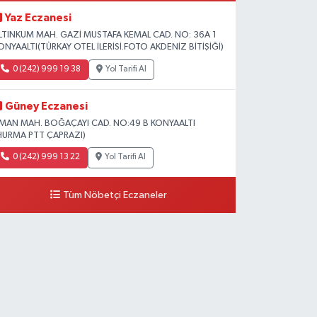
Yaz Eczanesi
LTINKUM MAH. GAZİ MUSTAFA KEMAL CAD. NO: 36A 1
ONYAALTI(TÜRKAY OTEL İLERİSİ.FOTO AKDENİZ BİTİŞİĞİ)
0 (242) 999 19 38
Yol Tarifi Al
Güney Eczanesi
İMAN MAH. BOĞAÇAYI CAD. NO:49 B KONYAALTI
HURMA PTT ÇAPRAZI)
0 (242) 999 13 22
Yol Tarifi Al
Tüm Nöbetçi Eczaneler