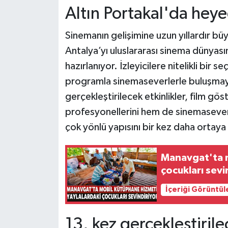
Altın Portakal'da hey
Sinemanın gelişimine uzun yıllardır büy
Antalya’yı uluslararası sinema dünyası
hazırlanıyor. İzleyicilere nitelikli bir s
programla sinemaseverlerle buluşmayı
gerçekleştirilecek etkinlikler, film gö
profesyonellerini hem de sinemaseverl
çok yönlü yapısını bir kez daha ortay
Manavgat'ta m
çocukları sevi
İçeriği Görüntül
13. kez gerçekleştiril