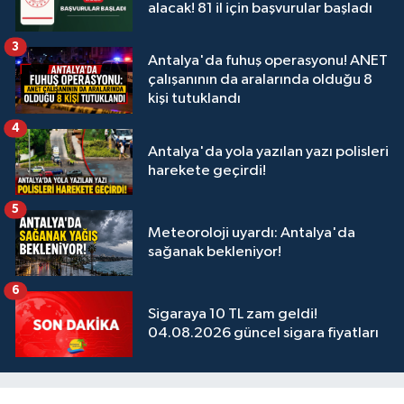
alacak! 81 il için başvurular başladı
3
Antalya'da fuhuş operasyonu! ANET
çalışanının da aralarında olduğu 8
kişi tutuklandı
4
Antalya'da yola yazılan yazı polisleri
harekete geçirdi!
5
Meteoroloji uyardı: Antalya'da
sağanak bekleniyor!
6
Sigaraya 10 TL zam geldi!
04.08.2026 güncel sigara fiyatları