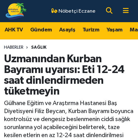
Nöbetçi Eczane
AHK TV
Antalya Nöbetçi Eczaneler
AHK TV
Gündem
Asayiş
Turizm
Yaşam
Ma
Gündem
Antalya Hava Durumu
HABERLER
SAĞLIK
Asayiş
Antalya Namaz Vakitleri
Uzmanından Kurban
Bayramı uyarısı: Eti 12-24
Turizm
Antalya Trafik Yoğunluk Haritası
saat dinlendirmeden
Yaşam
Süper Lig Puan Durumu ve Fikstür
tüketmeyin
Magazin
Tüm Manşetler
Gülhane Eğitim ve Araştırma Hastanesi Baş
Diyetisyeni Filiz Beycan, Kurban Bayramı boyunca
Ekonomi
Son Dakika Haberleri
kontrolsüz ve dengesiz beslenmenin ciddi sağlık
sorunlarına yol açabileceğini belirterek, taze
Spor
Haber Arşivi
kesilen etlerin en az 12-24 saat dinlendirilmesi