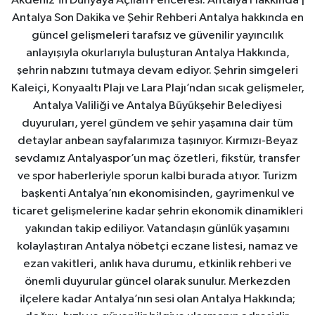
Akdeniz’in Dünyaya Açılan Penceresi: Antalya Hakkında |
Antalya Son Dakika ve Şehir Rehberi Antalya hakkında en
güncel gelişmeleri tarafsız ve güvenilir yayıncılık
anlayışıyla okurlarıyla buluşturan Antalya Hakkında,
şehrin nabzını tutmaya devam ediyor. Şehrin simgeleri
Kaleiçi, Konyaaltı Plajı ve Lara Plajı’ndan sıcak gelişmeler,
Antalya Valiliği ve Antalya Büyükşehir Belediyesi
duyuruları, yerel gündem ve şehir yaşamına dair tüm
detaylar anbean sayfalarımıza taşınıyor. Kırmızı-Beyaz
sevdamız Antalyaspor’un maç özetleri, fikstür, transfer
ve spor haberleriyle sporun kalbi burada atıyor. Turizm
başkenti Antalya’nın ekonomisinden, gayrimenkul ve
ticaret gelişmelerine kadar şehrin ekonomik dinamikleri
yakından takip ediliyor. Vatandaşın günlük yaşamını
kolaylaştıran Antalya nöbetçi eczane listesi, namaz ve
ezan vakitleri, anlık hava durumu, etkinlik rehberi ve
önemli duyurular güncel olarak sunulur. Merkezden
ilçelere kadar Antalya’nın sesi olan Antalya Hakkında;