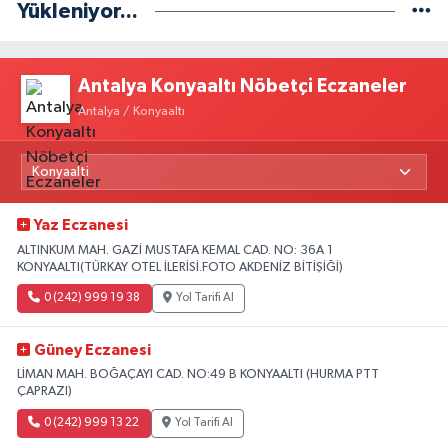
Yükleniyor...
Antalya Konyaaltı Nöbetçi Eczaneler
Antalya / Konyaaltı
Yaz Eczanesi
ALTINKUM MAH. GAZİ MUSTAFA KEMAL CAD. NO: 36A 1
KONYAALTI(TÜRKAY OTEL İLERİSİ.FOTO AKDENİZ BİTİŞİĞİ)
0 (242) 999 19 38
Yol Tarifi Al
Güney Eczanesi
LİMAN MAH. BOĞAÇAYI CAD. NO:49 B KONYAALTI (HURMA PTT
ÇAPRAZI)
0 (242) 999 13 22
Yol Tarifi Al