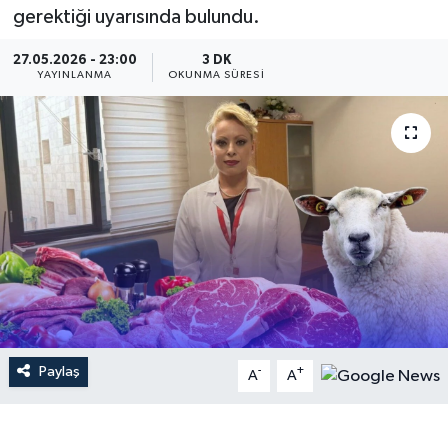
gerektiği uyarısında bulundu.
Dünya
27.05.2026 - 23:00
3 DK
YAYINLANMA
OKUNMA SÜRESI
Resmi Reklamlar
Paylaş
-
+
A
A