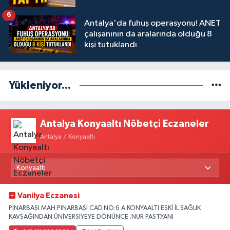
6
Antalya'da fuhuş operasyonu! ANET
çalışanının da aralarında olduğu 8
kişi tutuklandı
Yükleniyor...
Antalya Konyaaltı Nöbetçi Eczaneler
Antalya / Konyaaltı
Vanilya Eczanesi
PINARBAŞI MAH.PINARBAŞI CAD.NO:6 A KONYAALTI ESKİ İL SAĞLIK
KAVŞAĞINDAN ÜNİVERSİYEYE DÖNÜNCE .NUR PAST.YANI