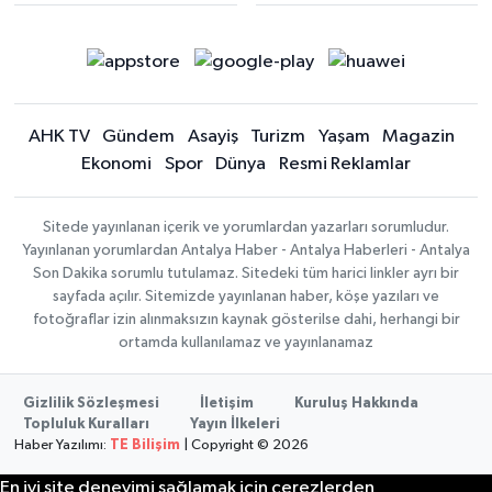
AHK TV
Gündem
Asayiş
Turizm
Yaşam
Magazin
Ekonomi
Spor
Dünya
Resmi Reklamlar
Sitede yayınlanan içerik ve yorumlardan yazarları sorumludur.
Yayınlanan yorumlardan Antalya Haber - Antalya Haberleri - Antalya
Son Dakika sorumlu tutulamaz. Sitedeki tüm harici linkler ayrı bir
sayfada açılır. Sitemizde yayınlanan haber, köşe yazıları ve
fotoğraflar izin alınmaksızın kaynak gösterilse dahi, herhangi bir
ortamda kullanılamaz ve yayınlanamaz
Gizlilik Sözleşmesi
İletişim
Kuruluş Hakkında
Topluluk Kuralları
Yayın İlkeleri
Haber Yazılımı:
TE Bilişim
| Copyright © 2026
En iyi site deneyimi sağlamak için çerezlerden