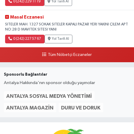
0 (242) 229 11 19
Yol Tarifi Al
Masal Eczanesi
SITELER MAH. 1327 SOKAK SITELER KAPALI PAZAR YERI YAKINI ÇILEM APT
NO:28 D MAVITEK SITESI YANI
0 (242) 227 57 67
Yol Tarifi Al
Tüm Nöbetçi Eczaneler
Sponsorlu Bağlantılar
Antalya Hakkında'nın sponsor olduğu yayıncılar
ANTALYA SOSYAL MEDYA YÖNETIMI
ANTALYA MAGAZIN
DURU VE DORUK