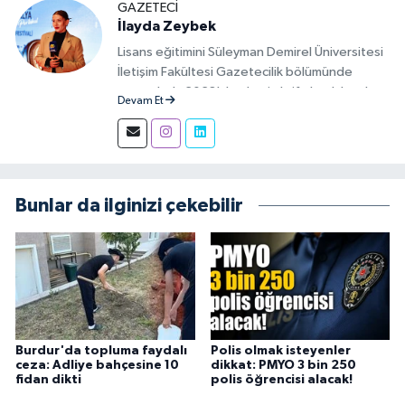
GAZETECI
İlayda Zeybek
Lisans eğitimini Süleyman Demirel Üniversitesi
İletişim Fakültesi Gazetecilik bölümünde
tamamladı. 2023'den beri aktif olarak basılı,
Devam Et
görsel ve sosyal mecralarda haber üretim
aşamalarında muhabir ve editör olarak görev
alıyor.
Bunlar da ilginizi çekebilir
Burdur'da topluma faydalı
Polis olmak isteyenler
ceza: Adliye bahçesine 10
dikkat: PMYO 3 bin 250
fidan dikti
polis öğrencisi alacak!