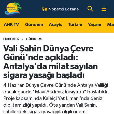
Nöbetçi Eczane
AHK TV
Antalya Nöbetçi Eczaneler
AHK TV
Gündem
Asayiş
Turizm
Yaşam
Ma
Gündem
Antalya Hava Durumu
HABERLER
GÜNDEM
Asayiş
Antalya Namaz Vakitleri
Vali Şahin Dünya Çevre
Günü'nde açıkladı:
Turizm
Antalya Trafik Yoğunluk Haritası
Antalya'da milat sayılan
Yaşam
Süper Lig Puan Durumu ve Fikstür
sigara yasağı başladı
Magazin
Tüm Manşetler
4 Haziran Dünya Çevre Günü'nde Antalya Valiliği
öncülüğünde "Mavi Akdeniz İnisiyatifi" başlatıldı.
Ekonomi
Son Dakika Haberleri
Proje kapsamında Kaleiçi Yat Limanı'nda deniz
dibi temizliği yapıldı. Öte yandan Vali Şahin,
Spor
Haber Arşivi
sahillerdeki sigara yasağıyla ilgili önemli