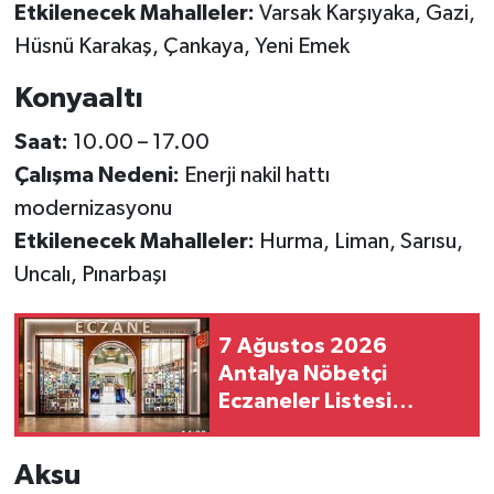
Etkilenecek Mahalleler:
Varsak Karşıyaka, Gazi,
Hüsnü Karakaş, Çankaya, Yeni Emek
Konyaaltı
Saat:
10.00 – 17.00
Çalışma Nedeni:
Enerji nakil hattı
modernizasyonu
Etkilenecek Mahalleler:
Hurma, Liman, Sarısu,
Uncalı, Pınarbaşı
7 Ağustos 2026
Antalya Nöbetçi
Eczaneler Listesi
Açıklandı! İşte Tüm
İlçelerdeki Eczaneler
Aksu