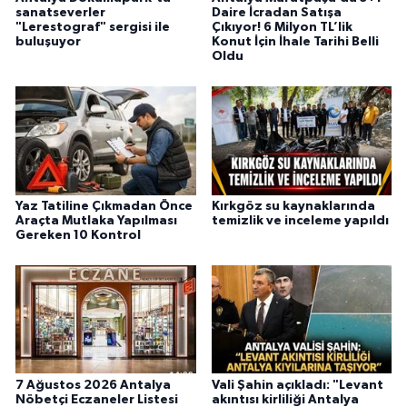
sanatseverler
Daire İcradan Satışa
"Lerestograf" sergisi ile
Çıkıyor! 6 Milyon TL’lik
buluşuyor
Konut İçin İhale Tarihi Belli
Oldu
Yaz Tatiline Çıkmadan Önce
Kırkgöz su kaynaklarında
Araçta Mutlaka Yapılması
temizlik ve inceleme yapıldı
Gereken 10 Kontrol
7 Ağustos 2026 Antalya
Vali Şahin açıkladı: "Levant
Nöbetçi Eczaneler Listesi
akıntısı kirliliği Antalya