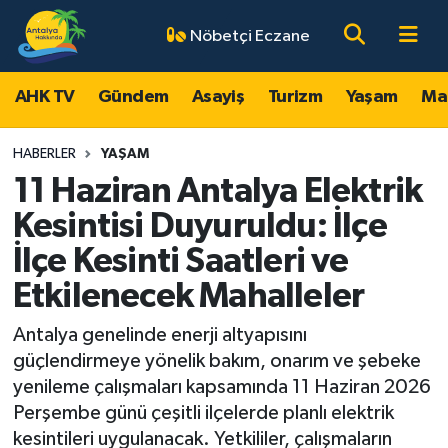
Nöbetçi Eczane
AHK TV
Antalya Nöbetçi Eczaneler
AHK TV
Gündem
Asayiş
Turizm
Yaşam
Ma
Gündem
Antalya Hava Durumu
HABERLER
YAŞAM
Asayiş
Antalya Namaz Vakitleri
11 Haziran Antalya Elektrik
Kesintisi Duyuruldu: İlçe
Turizm
Antalya Trafik Yoğunluk Haritası
İlçe Kesinti Saatleri ve
Yaşam
Süper Lig Puan Durumu ve Fikstür
Etkilenecek Mahalleler
Magazin
Tüm Manşetler
Antalya genelinde enerji altyapısını
güçlendirmeye yönelik bakım, onarım ve şebeke
Ekonomi
Son Dakika Haberleri
yenileme çalışmaları kapsamında 11 Haziran 2026
Perşembe günü çeşitli ilçelerde planlı elektrik
Spor
Haber Arşivi
kesintileri uygulanacak. Yetkililer, çalışmaların