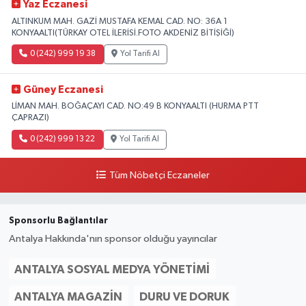
Yaz Eczanesi
ALTINKUM MAH. GAZİ MUSTAFA KEMAL CAD. NO: 36A 1
KONYAALTI(TÜRKAY OTEL İLERİSİ.FOTO AKDENİZ BİTİŞİĞİ)
0 (242) 999 19 38
Yol Tarifi Al
Güney Eczanesi
LİMAN MAH. BOĞAÇAYI CAD. NO:49 B KONYAALTI (HURMA PTT
ÇAPRAZI)
0 (242) 999 13 22
Yol Tarifi Al
Tüm Nöbetçi Eczaneler
Sponsorlu Bağlantılar
Antalya Hakkında'nın sponsor olduğu yayıncılar
ANTALYA SOSYAL MEDYA YÖNETIMI
ANTALYA MAGAZIN
DURU VE DORUK