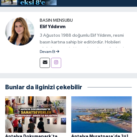
BASIN MENSUBU
Elif Yıldırım
3 Ağustos 1988 doğumlu Elif Yıldırım, resmi
basın kartına sahip bir editördür. Hobileri
yürüyüş yapmak, kitap okumak ve gündemi
Devam Et
takip etmektir.
Bunlar da ilginizi çekebilir
Antalya Dokumapark'ta
Antalya Muratpaşa’da 3+1