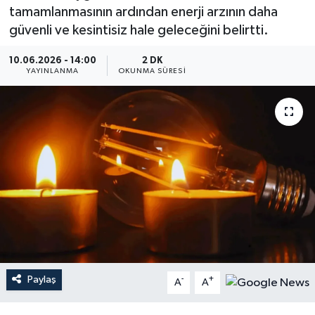
tamamlanmasının ardından enerji arzının daha
Dünya
güvenli ve kesintisiz hale geleceğini belirtti.
Resmi Reklamlar
10.06.2026 - 14:00
2 DK
YAYINLANMA
OKUNMA SÜRESI
Paylaş
-
+
A
A