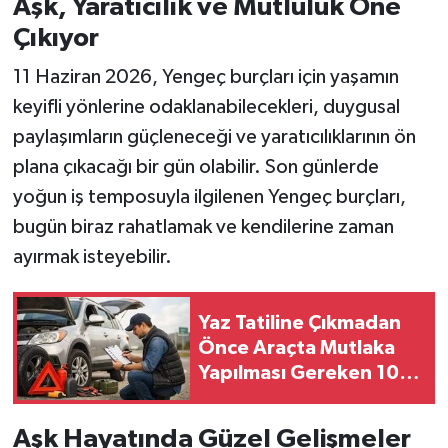
Aşk, Yaratıcılık ve Mutluluk Öne
Çıkıyor
11 Haziran 2026, Yengeç burçları için yaşamın
keyifli yönlerine odaklanabilecekleri, duygusal
paylaşımların güçleneceği ve yaratıcılıklarının ön
plana çıkacağı bir gün olabilir. Son günlerde
yoğun iş temposuyla ilgilenen Yengeç burçları,
bugün biraz rahatlamak ve kendilerine zaman
ayırmak isteyebilir.
Yaz Tatiline Çıkmadan
Önce Araçta Mutlaka
Yapılması Gereken 10
Kontrol
Aşk Hayatında Güzel Gelişmeler