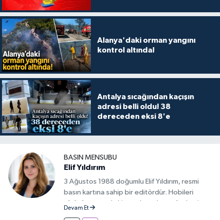
Alanya'daki orman yangını
kontrol altında!
Antalya sıcağından kaçışın
adresi belli oldu! 38
dereceden eksi 8'e
BASIN MENSUBU
Elif Yıldırım
3 Ağustos 1988 doğumlu Elif Yıldırım, resmi
basın kartına sahip bir editördür. Hobileri
yürüyüş yapmak, kitap okumak ve gündemi
Devam Et
takip etmektir.