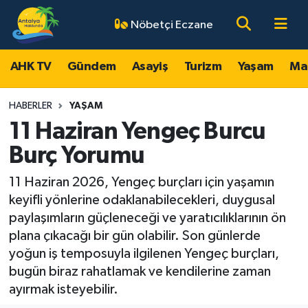
Nöbetçi Eczane
AHK TV
Antalya Nöbetçi Eczaneler
AHK TV
Gündem
Asayiş
Turizm
Yaşam
Ma
Gündem
Antalya Hava Durumu
HABERLER
YAŞAM
Asayiş
Antalya Namaz Vakitleri
11 Haziran Yengeç Burcu
Burç Yorumu
Turizm
Antalya Trafik Yoğunluk Haritası
11 Haziran 2026, Yengeç burçları için yaşamın
Yaşam
Süper Lig Puan Durumu ve Fikstür
keyifli yönlerine odaklanabilecekleri, duygusal
paylaşımların güçleneceği ve yaratıcılıklarının ön
Magazin
Tüm Manşetler
plana çıkacağı bir gün olabilir. Son günlerde
yoğun iş temposuyla ilgilenen Yengeç burçları,
Ekonomi
Son Dakika Haberleri
bugün biraz rahatlamak ve kendilerine zaman
ayırmak isteyebilir.
Spor
Haber Arşivi