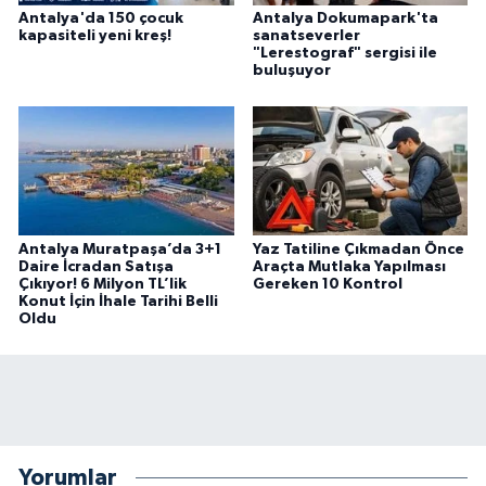
Antalya'da 150 çocuk
Antalya Dokumapark'ta
kapasiteli yeni kreş!
sanatseverler
"Lerestograf" sergisi ile
buluşuyor
Antalya Muratpaşa’da 3+1
Yaz Tatiline Çıkmadan Önce
Daire İcradan Satışa
Araçta Mutlaka Yapılması
Çıkıyor! 6 Milyon TL’lik
Gereken 10 Kontrol
Konut İçin İhale Tarihi Belli
Oldu
Yorumlar