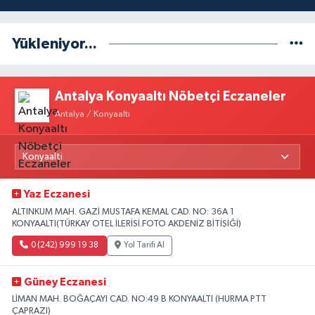
Yükleniyor...
Antalya Konyaaltı Nöbetçi Eczaneler
Antalya / Konyaaltı
Yaz Eczanesi
ALTINKUM MAH. GAZİ MUSTAFA KEMAL CAD. NO: 36A 1
KONYAALTI(TÜRKAY OTEL İLERİSİ.FOTO AKDENİZ BİTİŞİĞİ)
0 (242) 999 19 38
Yol Tarifi Al
Güney Eczanesi
LİMAN MAH. BOĞAÇAYI CAD. NO:49 B KONYAALTI (HURMA PTT
ÇAPRAZI)