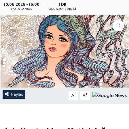
10.06.2026 - 16:00
1 DK
YAYINLANMA
OKUNMA SÜRESI
Dünya
Resmi Reklamlar
Paylaş
-
+
A
A