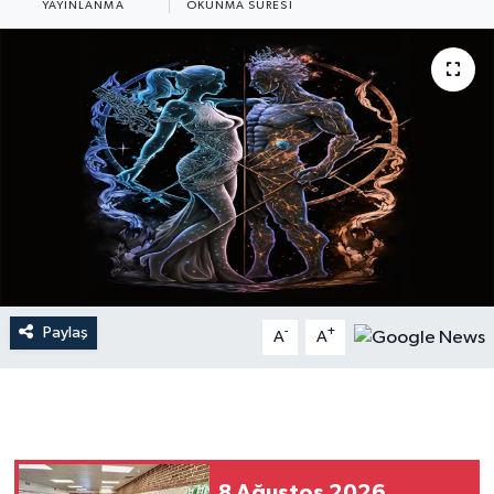
YAYINLANMA
OKUNMA SÜRESI
Dünya
Resmi Reklamlar
Paylaş
-
+
A
A
8 Ağustos 2026