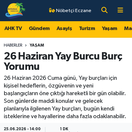
Nöbetçi Eczane
AHK TV
Antalya Nöbetçi Eczaneler
AHK TV
Gündem
Asayiş
Turizm
Yaşam
Ma
Gündem
Antalya Hava Durumu
HABERLER
YAŞAM
Asayiş
Antalya Namaz Vakitleri
26 Haziran Yay Burcu Burç
Yorumu
Turizm
Antalya Trafik Yoğunluk Haritası
26 Haziran 2026 Cuma günü, Yay burçları için
Yaşam
Süper Lig Puan Durumu ve Fikstür
kişisel hedeflerin, özgüvenin ve yeni
başlangıçların öne çıktığı hareketli bir gün olabilir.
Magazin
Tüm Manşetler
Son günlerde maddi konular ve gelecek
planlarıyla ilgilenen Yay burçları, bugün kendi
Ekonomi
Son Dakika Haberleri
isteklerine ve hayallerine daha fazla odaklanabilir.
Spor
Haber Arşivi
25.06.2026 - 14:00
1 DK