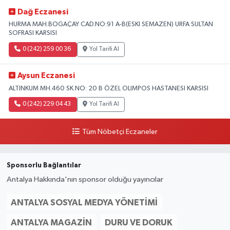
Dağ Eczanesi
HURMA MAH.BOGAÇAY CAD.NO:91 A-B(ESKI SEMAZEN) URFA SULTAN
SOFRASI KARSISI
0 (242) 259 00 36
Yol Tarifi Al
Aysun Eczanesi
ALTINKUM MH.460 SK.NO: 20 B ÖZEL OLIMPOS HASTANESI KARSISI
0 (242) 229 04 43
Yol Tarifi Al
Tüm Nöbetçi Eczaneler
Sponsorlu Bağlantılar
Antalya Hakkında'nın sponsor olduğu yayıncılar
ANTALYA SOSYAL MEDYA YÖNETIMI
ANTALYA MAGAZIN
DURU VE DORUK