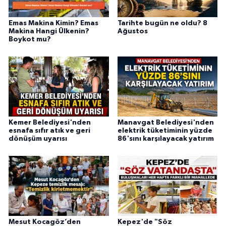
Emas Makina Kimin? Emas
Tarihte bugün ne oldu? 8
Makina Hangi Ülkenin?
Ağustos
Boykot mu?
Kemer Belediyesi'nden
Manavgat Belediyesi'nden
esnafa sıfır atık ve geri
elektrik tüketiminin yüzde
dönüşüm uyarısı
86'sını karşılayacak yatırım
Mesut Kocagöz’den
Kepez'de "Söz