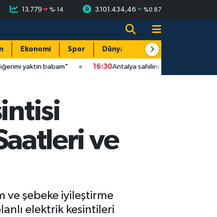
13.779
3.101.434,46
%
-14
%
0.87
n
Ekonomi
Spor
Dünya
Resmi Reklamlar
 babam"
16:30
Antalya sahilinde üzen olay: Caretta yavrusu yak
intisi
Saatleri ve
 ve şebeke iyileştirme
lı elektrik kesintileri