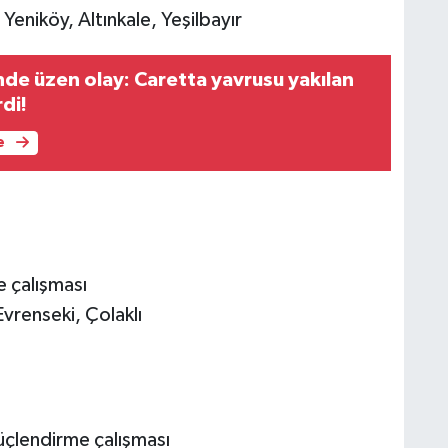
eniköy, Altınkale, Yeşilbayır
nde üzen olay: Caretta yavrusu yakılan
di!
e
e çalışması
Evrenseki, Çolaklı
çlendirme çalışması