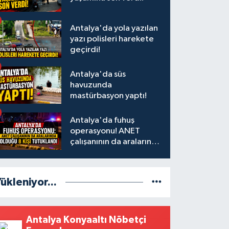
Antalya'da yola yazılan
yazı polisleri harekete
geçirdi!
Antalya'da süs
havuzunda
mastürbasyon yaptı!
Antalya'da fuhuş
operasyonu! ANET
çalışanının da aralarında
olduğu 8 kişi tutuklandı
ükleniyor...
Antalya Konyaaltı Nöbetçi