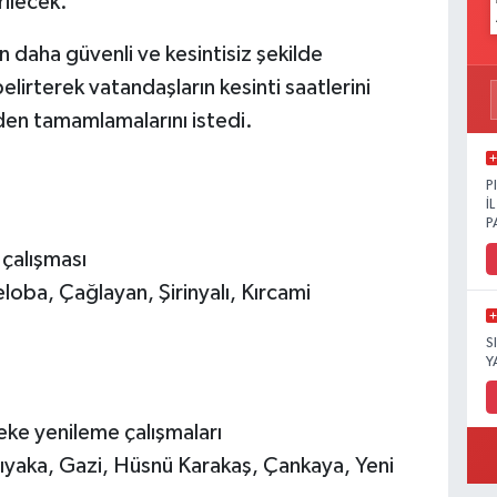
rilecek.
ının daha güvenli ve kesintisiz şekilde
elirterek vatandaşların kesinti saatlerini
eden tamamlamalarını istedi.
P
İ
P
 çalışması
oba, Çağlayan, Şirinyalı, Kırcami
S
Y
ke yenileme çalışmaları
ıyaka, Gazi, Hüsnü Karakaş, Çankaya, Yeni