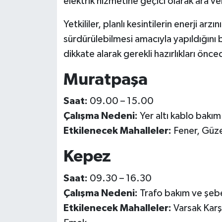
elektrik hizmetine geçici olarak ara ve
Yetkililer, planlı kesintilerin enerji arz
sürdürülebilmesi amacıyla yapıldığını b
dikkate alarak gerekli hazırlıkları önc
Muratpaşa
Saat:
09.00 – 15.00
Çalışma Nedeni:
Yer altı kablo bakım
Etkilenecek Mahalleler:
Fener, Güzel
Kepez
Saat:
09.30 – 16.30
Çalışma Nedeni:
Trafo bakım ve şebe
Etkilenecek Mahalleler:
Varsak Karş