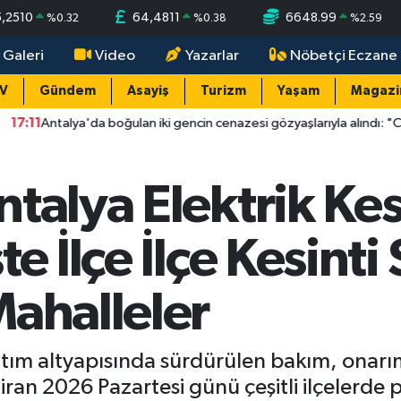
5,2510
64,4811
6648.99
%
0.32
%
0.38
%
2.59
 Galeri
Video
Yazarlar
Nöbetçi Eczane
TV
Gündem
Asayiş
Turizm
Yaşam
Magazi
'da boğulan iki gencin cenazesi gözyaşlarıyla alındı: "Ciğerimi yaktın
talya Elektrik Kes
e İlçe İlçe Kesinti 
Mahalleler
ıtım altyapısında sürdürülen bakım, onarım
n 2026 Pazartesi günü çeşitli ilçelerde plan