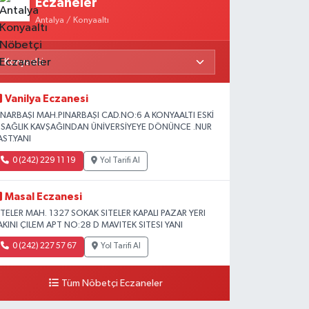
Eczaneler
Antalya / Konyaaltı
Vanilya Eczanesi
INARBAŞI MAH.PINARBAŞI CAD.NO:6 A KONYAALTI ESKİ
L SAĞLIK KAVŞAĞINDAN ÜNİVERSİYEYE DÖNÜNCE .NUR
AST.YANI
0 (242) 229 11 19
Yol Tarifi Al
Masal Eczanesi
ITELER MAH. 1327 SOKAK SITELER KAPALI PAZAR YERI
AKINI ÇILEM APT NO:28 D MAVITEK SITESI YANI
0 (242) 227 57 67
Yol Tarifi Al
Tüm Nöbetçi Eczaneler