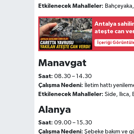
Etkilenecek Mahalleler:
Bahçeyaka, Y
Antalya sahili
ateşte can ver
İçeriği Görüntül
Manavgat
Saat:
08.30 – 14.30
Çalışma Nedeni:
İletim hattı yenilem
Etkilenecek Mahalleler:
Side, Ilıca, 
Alanya
Saat:
09.00 – 15.30
Çalışma Nedeni:
Şebeke bakım ve gü