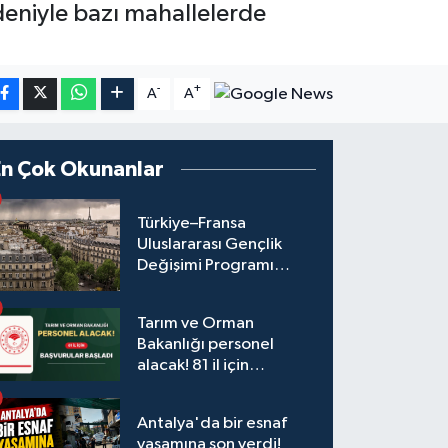
deniyle bazı mahallelerde
-
+
A
A
En Çok Okunanlar
Türkiye–Fransa
Uluslararası Gençlik
Değişimi Programı
Başvuruları Başladı
Tarım ve Orman
Bakanlığı personel
alacak! 81 il için
başvurular başladı
Antalya'da bir esnaf
yaşamına son verdi!