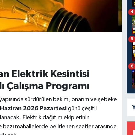
4
5
6
n Elektrik Kesintisi
anlı Çalışma Programı
tyapısında sürdürülen bakım, onarım ve şebeke
Y
Haziran 2026 Pazartesi
günü çeşitli
ulanacak. Elektrik dağıtım ekiplerinin
 bazı mahallelerde belirlenen saatler arasında