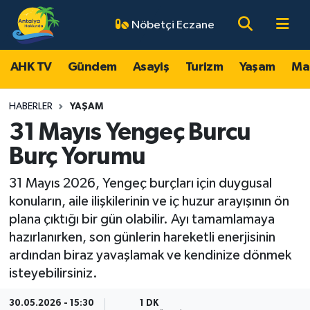
Nöbetçi Eczane
AHK TV
Antalya Nöbetçi Eczaneler
AHK TV
Gündem
Asayiş
Turizm
Yaşam
Ma
Gündem
Antalya Hava Durumu
HABERLER
YAŞAM
Asayiş
Antalya Namaz Vakitleri
31 Mayıs Yengeç Burcu
Burç Yorumu
Turizm
Antalya Trafik Yoğunluk Haritası
31 Mayıs 2026, Yengeç burçları için duygusal
Yaşam
Süper Lig Puan Durumu ve Fikstür
konuların, aile ilişkilerinin ve iç huzur arayışının ön
plana çıktığı bir gün olabilir. Ayı tamamlamaya
Magazin
Tüm Manşetler
hazırlanırken, son günlerin hareketli enerjisinin
ardından biraz yavaşlamak ve kendinize dönmek
Ekonomi
Son Dakika Haberleri
isteyebilirsiniz.
Spor
Haber Arşivi
30.05.2026 - 15:30
1 DK