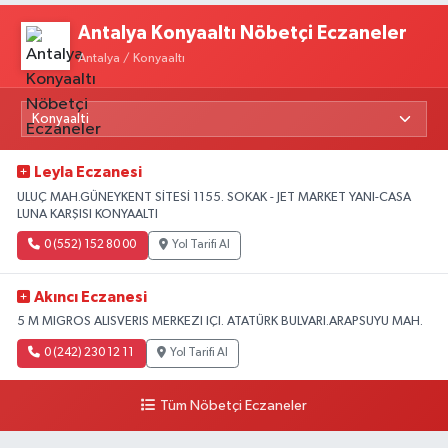
Antalya Konyaaltı Nöbetçi Eczaneler
Antalya / Konyaaltı
Leyla Eczanesi
ULUÇ MAH.GÜNEYKENT SİTESİ 1155. SOKAK - JET MARKET YANI-CASA
LUNA KARŞISI KONYAALTI
0 (552) 152 80 00
Yol Tarifi Al
Akıncı Eczanesi
5 M MIGROS ALISVERIS MERKEZI IÇI. ATATÜRK BULVARI.ARAPSUYU MAH.
0 (242) 230 12 11
Yol Tarifi Al
Tüm Nöbetçi Eczaneler