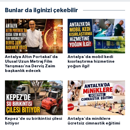
Bunlar da ilginizi çekebilir
Antalya Altın Portakal'da
Antalya'da mobil kedi
Ulusal Uzun Metraj Film
kısırlaştırma hizmetine
Yarışması'na Derviş Zaim
yoğun ilgi!
başkanlık edecek
Kepez'de su birikintisi çilesi
Antalya'da miniklere
bitiyor
ücretsiz cimnastik eğitimi