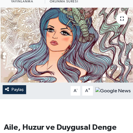
YAYINLANMA
OKUNMA SÜRESI
Dünya
Resmi Reklamlar
Paylaş
-
+
A
A
Aile, Huzur ve Duygusal Denge