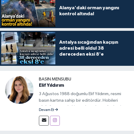
Alanya'daki orman yangını
kontrol altında!
Antalya sıcağından kaçışın
adresi belli oldu! 38
dereceden eksi 8'e
BASIN MENSUBU
Elif Yıldırım
3 Ağustos 1988 doğumlu Elif Yıldırım, resmi
basın kartına sahip bir editördür. Hobileri
yürüyüş yapmak, kitap okumak ve gündemi
Devam Et
takip etmektir.