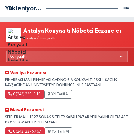
Yükleniyor...
Antalya Konyaaltı Nöbetçi Eczaneler
Antalya / Konyaaltı
Vanilya Eczanesi
PINARBAŞI MAH.PINARBAŞI CAD.NO:6 A KONYAALTI ESKİ İL SAĞLIK
KAVŞAĞINDAN ÜNİVERSİYEYE DÖNÜNCE .NUR PAST.YANI
0 (242) 229 11 19
Yol Tarifi Al
Masal Eczanesi
SITELER MAH. 1327 SOKAK SITELER KAPALI PAZAR YERI YAKINI ÇILEM APT
NO:28 D MAVITEK SITESI YANI
0 (242) 227 57 67
Yol Tarifi Al