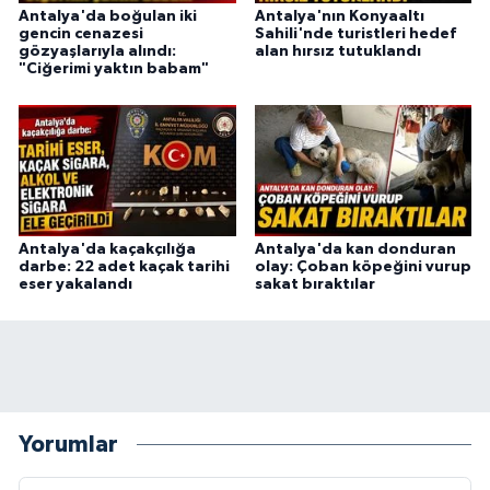
Antalya'da boğulan iki
Antalya'nın Konyaaltı
gencin cenazesi
Sahili'nde turistleri hedef
gözyaşlarıyla alındı:
alan hırsız tutuklandı
"Ciğerimi yaktın babam"
Antalya'da kaçakçılığa
Antalya'da kan donduran
darbe: 22 adet kaçak tarihi
olay: Çoban köpeğini vurup
eser yakalandı
sakat bıraktılar
Yorumlar