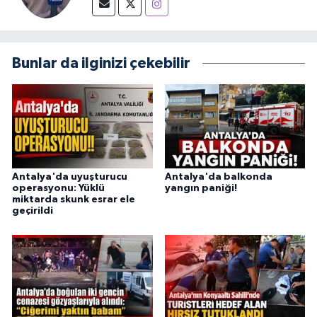
Bunlar da ilginizi çekebilir
Antalya'da uyuşturucu
Antalya'da balkonda
operasyonu: Yüklü
yangın paniği!
miktarda skunk esrar ele
geçirildi