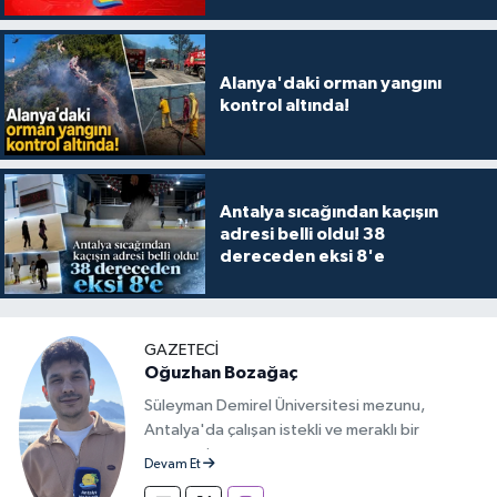
Alanya'daki orman yangını
kontrol altında!
Antalya sıcağından kaçışın
adresi belli oldu! 38
dereceden eksi 8'e
GAZETECİ
Oğuzhan Bozağaç
Süleyman Demirel Üniversitesi mezunu,
Antalya'da çalışan istekli ve meraklı bir
gazeteci.
Devam Et