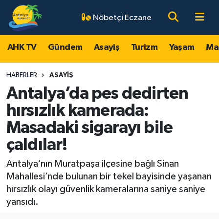
Nöbetçi Eczane
AHK TV
Antalya Nöbetçi Eczaneler
AHK TV
Gündem
Asayiş
Turizm
Yaşam
Ma
Gündem
Antalya Hava Durumu
HABERLER
ASAYIŞ
Asayiş
Antalya Namaz Vakitleri
Antalya’da pes dedirten
hırsızlık kamerada:
Turizm
Antalya Trafik Yoğunluk Haritası
Masadaki sigarayı bile
Yaşam
Süper Lig Puan Durumu ve Fikstür
çaldılar!
Magazin
Tüm Manşetler
Antalya’nın Muratpaşa ilçesine bağlı Sinan
Mahallesi’nde bulunan bir tekel bayisinde yaşanan
Ekonomi
Son Dakika Haberleri
hırsızlık olayı güvenlik kameralarına saniye saniye
yansıdı.
Spor
Haber Arşivi