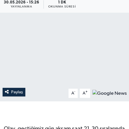
30.05.2026 - 15:26
1 DK
YAYINLANMA
OKUNMA SÜRESI
Dünya
Resmi Reklamlar
Paylaş
-
+
A
A
Olay, geçtiğimiz gün akşam saat 21.30 sıralarında