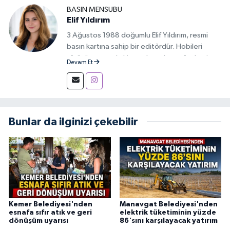
BASIN MENSUBU
Elif Yıldırım
3 Ağustos 1988 doğumlu Elif Yıldırım, resmi
basın kartına sahip bir editördür. Hobileri
yürüyüş yapmak, kitap okumak ve gündemi
Devam Et
takip etmektir.
Bunlar da ilginizi çekebilir
Kemer Belediyesi'nden
Manavgat Belediyesi'nden
esnafa sıfır atık ve geri
elektrik tüketiminin yüzde
dönüşüm uyarısı
86'sını karşılayacak yatırım