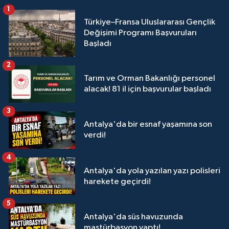
1
Türkiye–Fransa Uluslararası Gençlik
Değişimi Programı Başvuruları
Başladı
2
Tarım ve Orman Bakanlığı personel
alacak! 81 il için başvurular başladı
3
Antalya'da bir esnaf yaşamına son
verdi!
4
Antalya'da yola yazılan yazı polisleri
harekete geçirdi!
5
Antalya'da süs havuzunda
mastürbasyon yaptı!