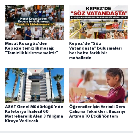
Mesut Kocagöz’den
Kepez'de "Söz
Kepeze temizlik mesajı:
Vatandaşta" buluşmaları
"Temizlik kirletmemektir"
her hafta farklı bir
mahallede
ASAT Genel Müdürlüğü'nde
Öğrenciler İçin Verimli Ders
Kafeterya İhalesi! 60
Çalışma Teknikleri: Başarıyı
Metrekarelik Alan 3 Yıllığına
Artıran 10 Etkili Yöntem
Kiraya Verilecek