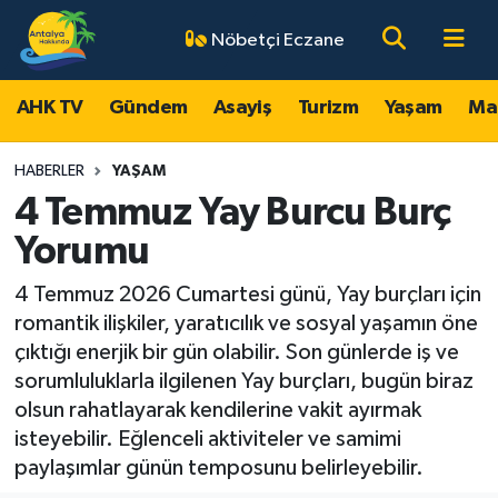
Nöbetçi Eczane
AHK TV
Antalya Nöbetçi Eczaneler
AHK TV
Gündem
Asayiş
Turizm
Yaşam
Ma
Gündem
Antalya Hava Durumu
HABERLER
YAŞAM
Asayiş
Antalya Namaz Vakitleri
4 Temmuz Yay Burcu Burç
Yorumu
Turizm
Antalya Trafik Yoğunluk Haritası
4 Temmuz 2026 Cumartesi günü, Yay burçları için
Yaşam
Süper Lig Puan Durumu ve Fikstür
romantik ilişkiler, yaratıcılık ve sosyal yaşamın öne
çıktığı enerjik bir gün olabilir. Son günlerde iş ve
Magazin
Tüm Manşetler
sorumluluklarla ilgilenen Yay burçları, bugün biraz
olsun rahatlayarak kendilerine vakit ayırmak
Ekonomi
Son Dakika Haberleri
isteyebilir. Eğlenceli aktiviteler ve samimi
paylaşımlar günün temposunu belirleyebilir.
Spor
Haber Arşivi