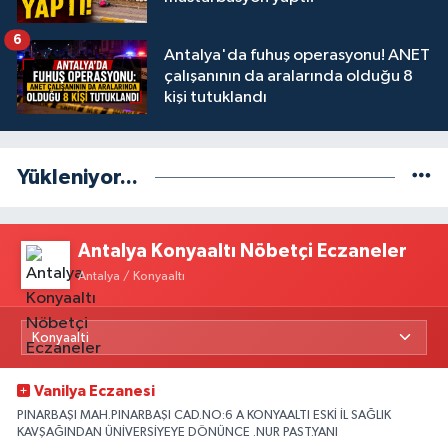
6
Antalya'da fuhuş operasyonu! ANET
çalışanının da aralarında olduğu 8
kişi tutuklandı
Yükleniyor...
Antalya Konyaaltı Nöbetçi Eczaneler
Antalya / Konyaaltı
Vanilya Eczanesi
PINARBAŞI MAH.PINARBAŞI CAD.NO:6 A KONYAALTI ESKİ İL SAĞLIK
KAVŞAĞINDAN ÜNİVERSİYEYE DÖNÜNCE .NUR PAST.YANI