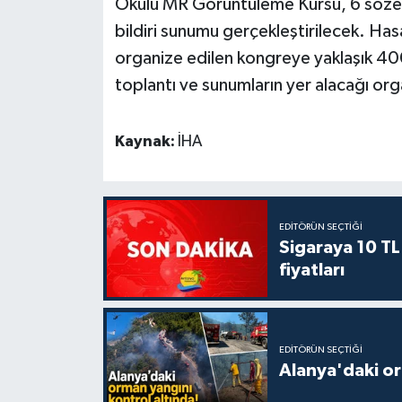
Okulu MR Görüntüleme Kursu, 6 sözel b
bildiri sunumu gerçekleştirilecek. H
organize edilen kongreye yaklaşık 400
toplantı ve sunumların yer alacağı or
Kaynak:
İHA
EDITÖRÜN SEÇTIĞI
Sigaraya 10 TL
fiyatları
EDITÖRÜN SEÇTIĞI
Alanya'daki or