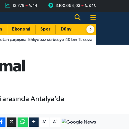
13.779
3.100.664,03
%
-14
%
-0.18
n
Ekonomi
Spor
Dünya
Resmi Reklamlar
Ehliyetsiz sürücüye 40 bin TL ceza
14:55
Antalya’da gecekondu
zmal
ri arasında Antalya’da
-
+
A
A