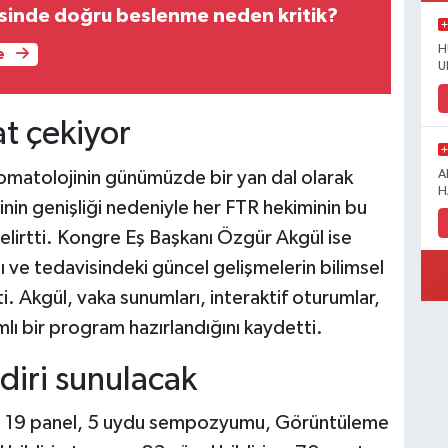
sinde doğru beslenme neden kritik?
H
e
U
t çekiyor
omatolojinin günümüzde bir yan dal olarak
A
H
inin genişliği nedeniyle her FTR hekiminin bu
belirtti. Kongre Eş Başkanı Özgür Akgül ise
ı ve tedavisindeki güncel gelişmelerin bilimsel
tti. Akgül, vaka sunumları, interaktif oturumlar,
mlı bir program hazırlandığını kaydetti.
ldiri sunulacak
a 19 panel, 5 uydu sempozyumu, Görüntüleme