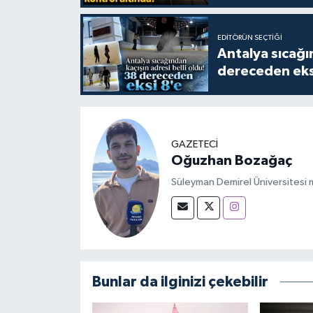
EDITÖRÜN SEÇTIĞI
Antalya sıcağın
dereceden eks
GAZETECİ
Oğuzhan Bozağaç
Süleyman Demirel Üniversitesi m
Bunlar da ilginizi çekebilir