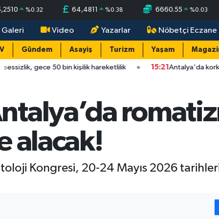
5,2510
64,4811
6660.55
%
0.32
%
0.38
%
0.03
 Galeri
Video
Yazarlar
Nöbetçi Eczane
TV
Gündem
Asayiş
Turizm
Yaşam
Magazi
0 bin kişilik hareketlilik
15:21
Antalya'da korkutan çarpışma: 
ntalya’da romati
le alacak!
atoloji Kongresi, 20-24 Mayıs 2026 tarihle