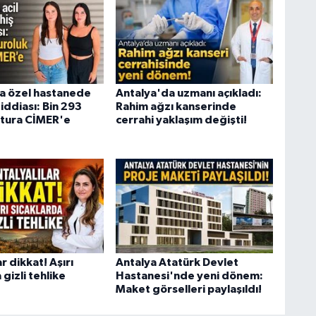
a özel hastanede
Antalya'da uzmanı açıkladı:
 iddiası: Bin 293
Rahim ağzı kanserinde
atura CİMER'e
cerrahi yaklaşım değişti!
ar dikkat! Aşırı
Antalya Atatürk Devlet
 gizli tehlike
Hastanesi'nde yeni dönem:
Maket görselleri paylaşıldı!