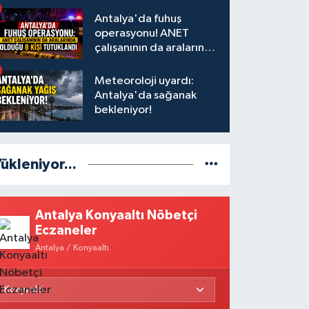
Antalya'da fuhuş
operasyonu! ANET
çalışanının da aralarında
olduğu 8 kişi tutuklandı
Meteoroloji uyardı:
Antalya'da sağanak
bekleniyor!
ükleniyor...
Antalya Konyaaltı Nöbetçi
Eczaneler
Antalya / Konyaaltı