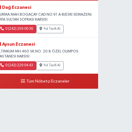
Dağ Eczanesi
URMA MAH.BOGAÇAY CAD.NO:91 A-B(ESKI SEMAZEN)
RFA SULTAN SOFRASI KARSISI
0 (242) 259 00 36
Yol Tarifi Al
Aysun Eczanesi
LTINKUM MH.460 SK.NO: 20 B ÖZEL OLIMPOS
ASTANESI KARSISI
0 (242) 229 04 43
Yol Tarifi Al
Tüm Nöbetçi Eczaneler