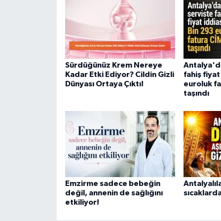
Sürdüğünüz Krem Nereye
Antalya'd
Kadar Etki Ediyor? Cildin Gizli
fahiş fiyat
Dünyası Ortaya Çıktı!
euroluk f
taşındı
Emzirme sadece bebeğin
Antalyalıl
değil, annenin de sağlığını
sıcaklarda
etkiliyor!