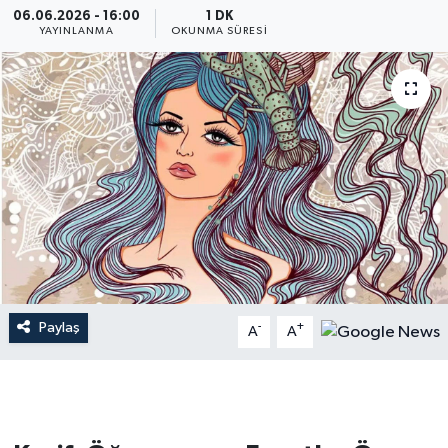
06.06.2026 - 16:00
1 DK
YAYINLANMA
OKUNMA SÜRESI
Dünya
Resmi Reklamlar
Paylaş
-
+
A
A