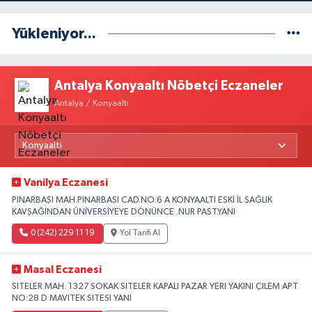
Yükleniyor...
Antalya Konyaaltı Nöbetçi Eczaneler
Antalya / Konyaaltı
Vanilya Eczanesi
PINARBAŞI MAH.PINARBAŞI CAD.NO:6 A KONYAALTI ESKİ İL SAĞLIK
KAVŞAĞINDAN ÜNİVERSİYEYE DÖNÜNCE .NUR PAST.YANI
0 (242) 229 11 19
Yol Tarifi Al
Masal Eczanesi
SITELER MAH. 1327 SOKAK SITELER KAPALI PAZAR YERI YAKINI ÇILEM APT
NO:28 D MAVITEK SITESI YANI