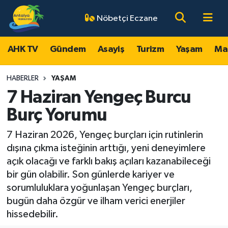
Nöbetçi Eczane
AHK TV
Antalya Nöbetçi Eczaneler
AHK TV
Gündem
Asayiş
Turizm
Yaşam
Ma
Gündem
Antalya Hava Durumu
HABERLER
YAŞAM
Asayiş
Antalya Namaz Vakitleri
7 Haziran Yengeç Burcu
Burç Yorumu
Turizm
Antalya Trafik Yoğunluk Haritası
7 Haziran 2026, Yengeç burçları için rutinlerin
Yaşam
Süper Lig Puan Durumu ve Fikstür
dışına çıkma isteğinin arttığı, yeni deneyimlere
açık olacağı ve farklı bakış açıları kazanabileceği
Magazin
Tüm Manşetler
bir gün olabilir. Son günlerde kariyer ve
sorumluluklara yoğunlaşan Yengeç burçları,
Ekonomi
Son Dakika Haberleri
bugün daha özgür ve ilham verici enerjiler
hissedebilir.
Spor
Haber Arşivi