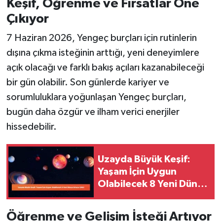
Keşif, Öğrenme ve Fırsatlar Öne
Çıkıyor
7 Haziran 2026, Yengeç burçları için rutinlerin
dışına çıkma isteğinin arttığı, yeni deneyimlere
açık olacağı ve farklı bakış açıları kazanabileceği
bir gün olabilir. Son günlerde kariyer ve
sorumluluklara yoğunlaşan Yengeç burçları,
bugün daha özgür ve ilham verici enerjiler
hissedebilir.
Uzayda Büyük Keşif:
Yaşam İçin Uygun
Olabilecek 8 Yeni Dünya
Ortaya Çıktı!
Öğrenme ve Gelişim İsteği Artıyor