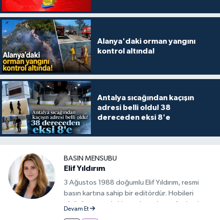
Alanya'daki orman yangını
kontrol altında!
Antalya sıcağından kaçışın
adresi belli oldu! 38
dereceden eksi 8'e
BASIN MENSUBU
Elif Yıldırım
3 Ağustos 1988 doğumlu Elif Yıldırım, resmi
basın kartına sahip bir editördür. Hobileri
yürüyüş yapmak, kitap okumak ve gündemi
Devam Et
takip etmektir.