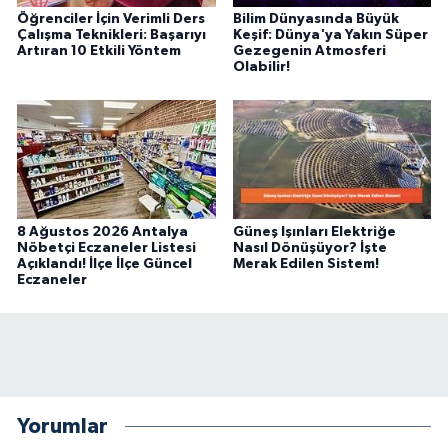
Öğrenciler İçin Verimli Ders
Bilim Dünyasında Büyük
Çalışma Teknikleri: Başarıyı
Keşif: Dünya'ya Yakın Süper
Artıran 10 Etkili Yöntem
Gezegenin Atmosferi
Olabilir!
8 Ağustos 2026 Antalya
Güneş Işınları Elektriğe
Nöbetçi Eczaneler Listesi
Nasıl Dönüşüyor? İşte
Açıklandı! İlçe İlçe Güncel
Merak Edilen Sistem!
Eczaneler
Yorumlar