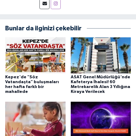
Bunlar da ilginizi çekebilir
Kepez'de "Söz
ASAT Genel Müdürlüğü'nde
Vatandaşta" buluşmaları
Kafeterya İhalesi! 60
her hafta farklı bir
Metrekarelik Alan 3 Yıllığına
mahallede
Kiraya Verilecek