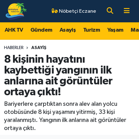
Nöbetçi Eczane
AHK TV
Antalya Nöbetçi Eczaneler
AHK TV
Gündem
Asayiş
Turizm
Yaşam
Ma
Gündem
Antalya Hava Durumu
HABERLER
ASAYIŞ
Asayiş
Antalya Namaz Vakitleri
8 kişinin hayatını
kaybettiği yangının ilk
Turizm
Antalya Trafik Yoğunluk Haritası
anlarına ait görüntüler
Yaşam
Süper Lig Puan Durumu ve Fikstür
ortaya çıktı!
Magazin
Tüm Manşetler
Bariyerlere çarptıktan sonra alev alan yolcu
otobüsünde 8 kişi yaşamını yitirmiş, 33 kişi
Ekonomi
Son Dakika Haberleri
yaralanmıştı. Yangının ilk anlarına ait görüntüler
ortaya çıktı.
Spor
Haber Arşivi