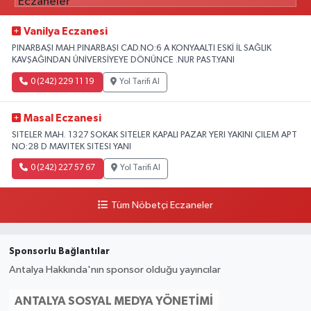
Vanilya Eczanesi
PINARBAŞI MAH.PINARBAŞI CAD.NO:6 A KONYAALTI ESKİ İL SAĞLIK
KAVŞAĞINDAN ÜNİVERSİYEYE DÖNÜNCE .NUR PAST.YANI
0 (242) 229 11 19
Yol Tarifi Al
Masal Eczanesi
SITELER MAH. 1327 SOKAK SITELER KAPALI PAZAR YERI YAKINI ÇILEM APT
NO:28 D MAVITEK SITESI YANI
0 (242) 227 57 67
Yol Tarifi Al
Tüm Nöbetçi Eczaneler
Sponsorlu Bağlantılar
Antalya Hakkında'nın sponsor olduğu yayıncılar
ANTALYA SOSYAL MEDYA YÖNETIMI