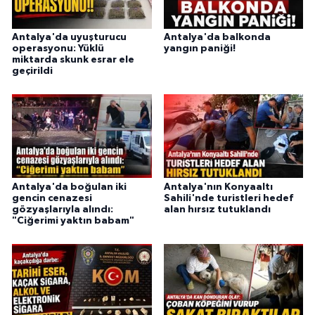
Antalya'da uyuşturucu
Antalya'da balkonda
operasyonu: Yüklü
yangın paniği!
miktarda skunk esrar ele
geçirildi
Antalya'da boğulan iki
Antalya'nın Konyaaltı
gencin cenazesi
Sahili'nde turistleri hedef
gözyaşlarıyla alındı:
alan hırsız tutuklandı
"Ciğerimi yaktın babam"