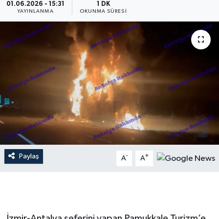
01.06.2026 - 15:31
1 DK
YAYINLANMA
OKUNMA SÜRESI
Dünya
Resmi Reklamlar
Paylaş
-
+
A
A
İzmir-Antalya seferini yapan Pamukkale Turizm’e