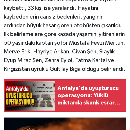
kaybetti, 33 kişi ise yaralandı. Hayatını
kaybedenlerin cansız bedenleri, yangının
ardından büyük hasar gören otobüsten çıkarıldı.
İlk belirlemelere göre kazada yaşamını yitirenlerin
50 yaşındaki kaptan şoför Mustafa Fevzi Mertun,
Merve Erik, Hayriye Arıkan, Civan Şen, 9 aylık
Eyüp Miraç Şen, Zehra Eyiol, Fatma Kartal ve
Kırgızistan uyruklu Gültilay Bığa olduğu belirlendi.
Antalya'da uyuşturucu
operasyonu: Yüklü
miktarda skunk esrar
ele geçirildi