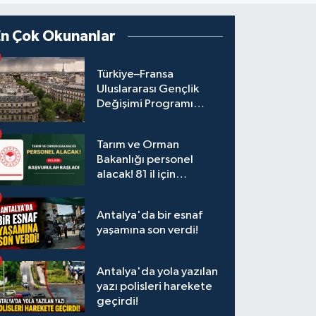
En Çok Okunanlar
Türkiye–Fransa
Uluslararası Gençlik
Değişimi Programı
Başvuruları Başladı
Tarım ve Orman
Bakanlığı personel
alacak! 81 il için
başvurular başladı
Antalya'da bir esnaf
yaşamına son verdi!
Antalya'da yola yazılan
yazı polisleri harekete
geçirdi!