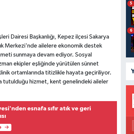
5
6
leri Dairesi Başkanlığı, Kepez ilçesi Sakarya
lık Merkezi'nde ailelere ekonomik destek
izmeti sunmaya devam ediyor. Sosyal
uzman ekipler eşliğinde yürütülen sünnet
Y
inik ortamlarında titizlikle hayata geçiriliyor.
a tutulduğu hizmet, kent genelindeki aileler
si'nden esnafa sıfır atık ve geri
sı
e