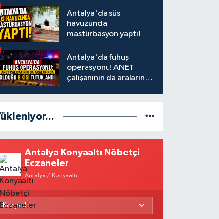
Antalya'da süs
havuzunda
mastürbasyon yaptı!
Antalya'da fuhuş
operasyonu! ANET
çalışanının da aralarında
olduğu 8 kişi tutuklandı
ükleniyor...
Antalya Konyaaltı Nöbetçi
Eczaneler
Antalya / Konyaaltı