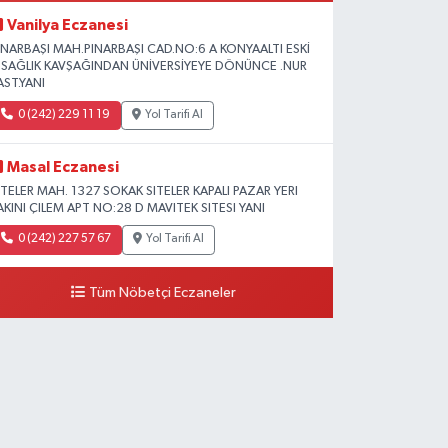
Vanilya Eczanesi
INARBAŞI MAH.PINARBAŞI CAD.NO:6 A KONYAALTI ESKİ
L SAĞLIK KAVŞAĞINDAN ÜNİVERSİYEYE DÖNÜNCE .NUR
AST.YANI
0 (242) 229 11 19
Yol Tarifi Al
Masal Eczanesi
ITELER MAH. 1327 SOKAK SITELER KAPALI PAZAR YERI
AKINI ÇILEM APT NO:28 D MAVITEK SITESI YANI
0 (242) 227 57 67
Yol Tarifi Al
Tüm Nöbetçi Eczaneler