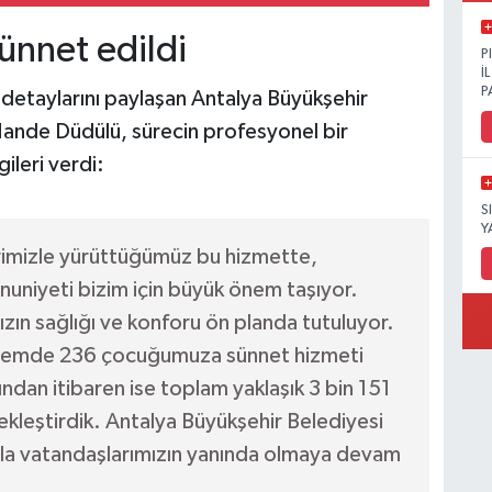
ünnet edildi
P
İ
P
e detaylarını paylaşan Antalya Büyükşehir
Hande Düdülü, sürecin profesyonel bir
gileri verdi:
S
Y
rimizle yürüttüğümüz bu hizmette,
nuniyeti bizim için büyük önem taşıyor.
zın sağlığı ve konforu ön planda tutuluyor.
k dönemde 236 çocuğumuza sünnet hizmeti
ından itibaren ise toplam yaklaşık 3 bin 151
kleştirdik. Antalya Büyükşehir Belediyesi
şıyla vatandaşlarımızın yanında olmaya devam