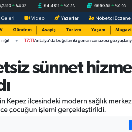
5,2510
64,4811
6660.55
%
0.32
%
0.38
%
0.03
 Galeri
Video
Yazarlar
Nöbetçi Eczane
TV
Gündem
Asayiş
Turizm
Yaşam
Magazi
7:11
Antalya'da boğulan iki gencin cenazesi gözyaşlarıyla alındı: "Ciğ
siz sünnet hizmet
dı
in Kepez ilçesindeki modern sağlık merke
e çocuğun işlemi gerçekleştirildi.