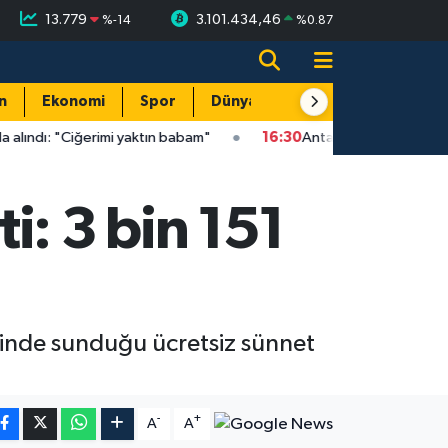
13.779
3.101.434,46
%
-14
%
0.87
n
Ekonomi
Spor
Dünya
Resmi Reklamlar
erimi yaktın babam"
16:30
Antalya sahilinde üzen olay: Caretta 
i: 3 bin 151
zinde sunduğu ücretsiz sünnet
-
+
A
A