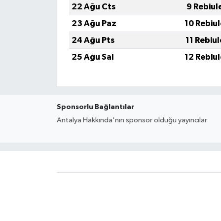
22 Ağu Cts
9 Rebiul
23 Ağu Paz
10 Rebiu
24 Ağu Pts
11 Rebiu
25 Ağu Sal
12 Rebiu
Sponsorlu Bağlantılar
Antalya Hakkında'nın sponsor olduğu yayıncılar