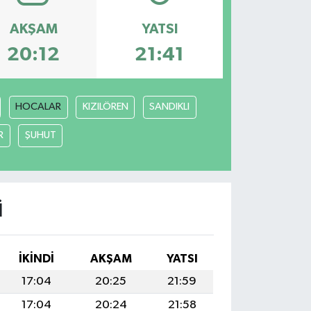
AKŞAM
YATSI
20:12
21:41
HOCALAR
KIZILÖREN
SANDIKLI
R
ŞUHUT
I
İKINDI
AKŞAM
YATSI
17:04
20:25
21:59
17:04
20:24
21:58