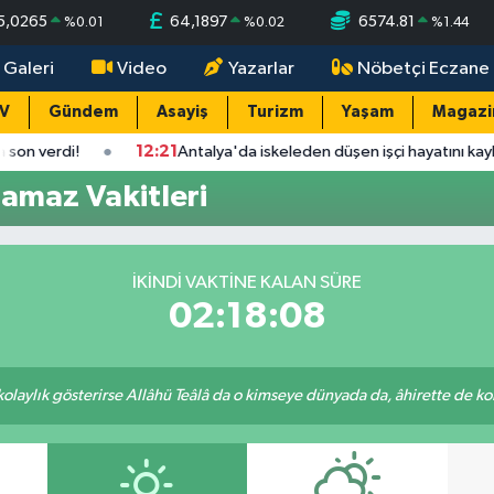
5,0265
64,1897
6574.81
%
0.01
%
0.02
%
1.44
 Galeri
Video
Yazarlar
Nöbetçi Eczane
TV
Gündem
Asayiş
Turizm
Yaşam
Magazi
verdi!
12:21
Antalya'da iskeleden düşen işçi hayatını kaybetti!
amaz Vakitleri
İKINDI VAKTINE KALAN SÜRE
02:18:08
 kolaylık gösterirse Allâhü Teâlâ da o kimseye dünyada da, âhirette de kola