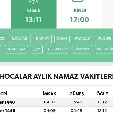
ÖĞLE
İKINDI
13:11
17:00
ÇI
BOLVADİN
DAZKIRI
DİNAR
EMİRDAĞ
EVCİLER
SİNANPAŞA
ÇAY
ÇOBANLAR
İHSANİYE
İSCEHİSA
HOCALAR AYLIK NAMAZ VAKITLER
İCRİ
İMSAK
GÜNEŞ
ÖĞLE
fer 1448
04:07
05:49
13:12
fer 1448
04:09
05:49
13:12