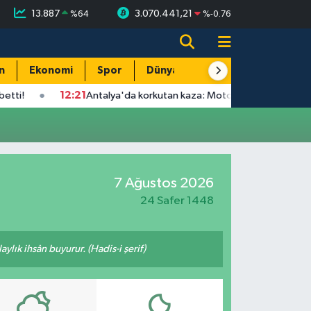
13.887
3.070.441,21
%
64
%
-0.76
n
Ekonomi
Spor
Dünya
Resmi Reklamlar
12:21
Antalya'da korkutan kaza: Motosiklet sürücüsü yaraland
7 Ağustos 2026
24 Safer 1448
ylık ihsân buyurur. (Hadis-i şerif)