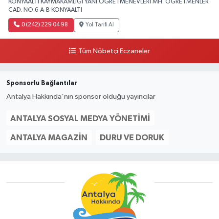
KONYAALTI KAYMAKAMLIĞI YANI ÖGRETMENEVLERI MH. ÖĞRETMENLER
CAD. NO:6 A-B KONYAALTI
0 (242) 229 04 98
Yol Tarifi Al
Tüm Nöbetçi Eczaneler
Sponsorlu Bağlantılar
Antalya Hakkında'nın sponsor olduğu yayıncılar
ANTALYA SOSYAL MEDYA YÖNETIMI
ANTALYA MAGAZIN
DURU VE DORUK