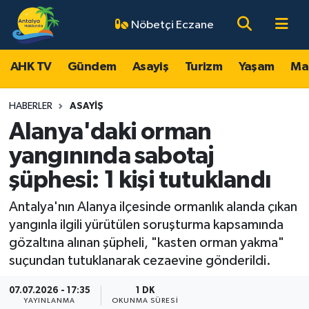
Nöbetçi Eczane
AHK TV
Antalya Nöbetçi Eczaneler
AHK TV
Gündem
Asayiş
Turizm
Yaşam
Ma
Gündem
Antalya Hava Durumu
HABERLER
ASAYIŞ
Asayiş
Antalya Namaz Vakitleri
Alanya'daki orman
yangınında sabotaj
Turizm
Antalya Trafik Yoğunluk Haritası
şüphesi: 1 kişi tutuklandı
Yaşam
Süper Lig Puan Durumu ve Fikstür
Antalya'nın Alanya ilçesinde ormanlık alanda çıkan
yangınla ilgili yürütülen soruşturma kapsamında
Magazin
Tüm Manşetler
gözaltına alınan şüpheli, "kasten orman yakma"
suçundan tutuklanarak cezaevine gönderildi.
Ekonomi
Son Dakika Haberleri
07.07.2026 - 17:35
1 DK
Spor
Haber Arşivi
YAYINLANMA
OKUNMA SÜRESI