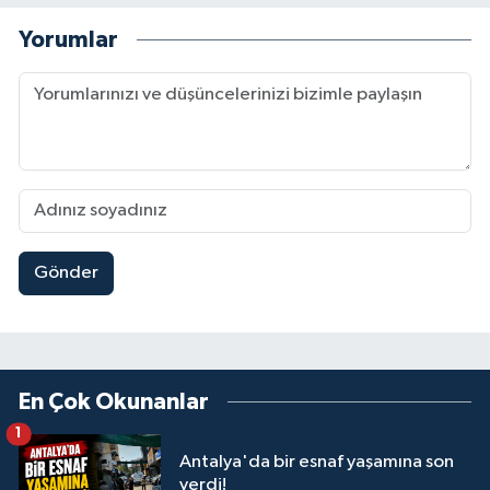
Yorumlar
Gönder
En Çok Okunanlar
1
Antalya'da bir esnaf yaşamına son
verdi!