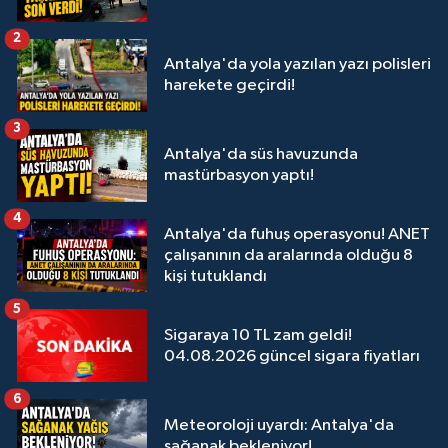
2
Antalya'da yola yazılan yazı polisleri
harekete geçirdi!
3
Antalya'da süs havuzunda
mastürbasyon yaptı!
4
Antalya'da fuhuş operasyonu! ANET
çalışanının da aralarında olduğu 8
kişi tutuklandı
5
Sigaraya 10 TL zam geldi!
04.08.2026 güncel sigara fiyatları
6
Meteoroloji uyardı: Antalya'da
sağanak bekleniyor!