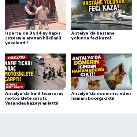
Isparta'da 8 yıl 4 ay hapis
Antalya'da hastane
cezasıyla aranan hükümlü
yolunda feci kaza!
yakalandı!
Antalya'da hafif ticari araç
Antalya'da dönerin içinden
motosiklete çarptı:
hamam böceği çıktı!
Vatandaş kazayı anlattı!