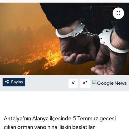
Dünya
Resmi Reklamlar
Paylaş
-
+
A
A
Antalya'nın Alanya ilçesinde 5 Temmuz gecesi
çıkan orman yangınına ilişkin başlatılan