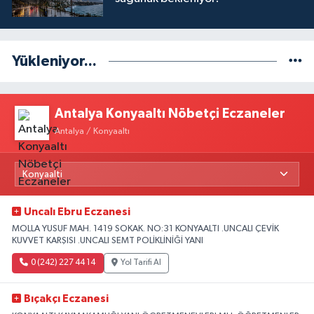
Yükleniyor...
Antalya Konyaaltı Nöbetçi Eczaneler
Antalya / Konyaaltı
Uncalı Ebru Eczanesi
MOLLA YUSUF MAH. 1419 SOKAK. NO:31 KONYAALTI .UNCALI ÇEVİK
KUVVET KARŞISI .UNCALI SEMT POLİKLİNİĞİ YANI
0 (242) 227 44 14
Yol Tarifi Al
Bıçakçı Eczanesi