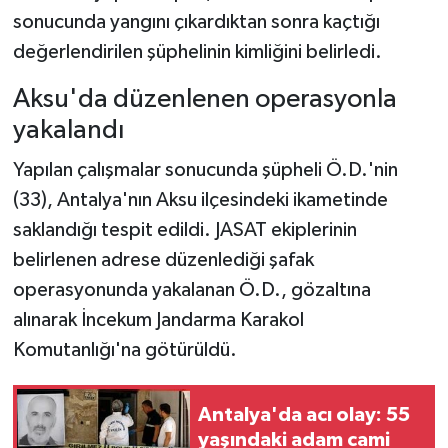
sonucunda yangını çıkardıktan sonra kaçtığı
değerlendirilen şüphelinin kimliğini belirledi.
Aksu'da düzenlenen operasyonla
yakalandı
Yapılan çalışmalar sonucunda şüpheli Ö.D.'nin
(33), Antalya'nın Aksu ilçesindeki ikametinde
saklandığı tespit edildi. JASAT ekiplerinin
belirlenen adrese düzenlediği şafak
operasyonunda yakalanan Ö.D., gözaltına
alınarak İncekum Jandarma Karakol
Komutanlığı'na götürüldü.
Antalya'da acı olay: 55
yaşındaki adam cami