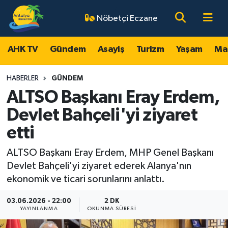
Nöbetçi Eczane
AHK TV
Antalya Nöbetçi Eczaneler
AHK TV
Gündem
Asayiş
Turizm
Yaşam
Ma
Gündem
Antalya Hava Durumu
HABERLER
GÜNDEM
Asayiş
Antalya Namaz Vakitleri
ALTSO Başkanı Eray Erdem,
Devlet Bahçeli'yi ziyaret
Turizm
Antalya Trafik Yoğunluk Haritası
etti
Yaşam
Süper Lig Puan Durumu ve Fikstür
ALTSO Başkanı Eray Erdem, MHP Genel Başkanı
Devlet Bahçeli'yi ziyaret ederek Alanya'nın
Magazin
Tüm Manşetler
ekonomik ve ticari sorunlarını anlattı.
Ekonomi
Son Dakika Haberleri
03.06.2026 - 22:00
2 DK
YAYINLANMA
OKUNMA SÜRESI
Spor
Haber Arşivi