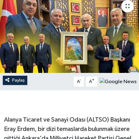
Dünya
Resmi Reklamlar
Paylaş
-
+
A
A
Alanya Ticaret ve Sanayi Odası (ALTSO) Başkanı
Eray Erdem, bir dizi temaslarda bulunmak üzere
gittiği Ankara'da Milliyetçi Hareket Partisi Genel