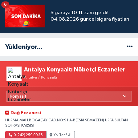
6
Sigaraya 10 TL zam geldi!
04.08.2026 güncel sigara fiyatları
Yükleniyor...
Antalya Konyaaltı Nöbetçi Eczaneler
Antalya / Konyaaltı
Dağ Eczanesi
HURMA MAH.BOGAÇAY CAD.NO:91 A-B(ESKI SEMAZEN) URFA SULTAN
SOFRASI KARSISI
0 (242) 259 00 36
Yol Tarifi Al