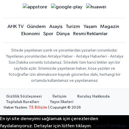
AHK TV
Gündem
Asayiş
Turizm
Yaşam
Magazin
Ekonomi
Spor
Dünya
Resmi Reklamlar
Sitede yayınlanan içerik ve yorumlardan yazarları sorumludur.
Yayınlanan yorumlardan Antalya Haber - Antalya Haberleri - Antalya
Son Dakika sorumlu tutulamaz. Sitedeki tüm harici linkler ayrı bir
sayfada açılır. Sitemizde yayınlanan haber, köşe yazıları ve
fotoğraflar izin alınmaksızın kaynak gösterilse dahi, herhangi bir
ortamda kullanılamaz ve yayınlanamaz
Gizlilik Sözleşmesi
İletişim
Kuruluş Hakkında
Topluluk Kuralları
Yayın İlkeleri
Haber Yazılımı:
TE Bilişim
| Copyright © 2026
En iyi site deneyimi sağlamak için çerezlerden
faydalanıyoruz. Detaylar için lütfen tıklayın.
Çerez Politikası