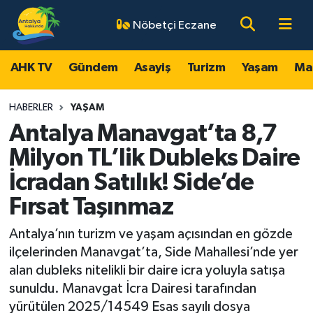
Nöbetçi Eczane
AHK TV
Antalya Nöbetçi Eczaneler
AHK TV
Gündem
Asayiş
Turizm
Yaşam
Ma
Gündem
Antalya Hava Durumu
HABERLER
YAŞAM
Asayiş
Antalya Namaz Vakitleri
Antalya Manavgat’ta 8,7
Milyon TL’lik Dubleks Daire
Turizm
Antalya Trafik Yoğunluk Haritası
İcradan Satılık! Side’de
Yaşam
Süper Lig Puan Durumu ve Fikstür
Fırsat Taşınmaz
Magazin
Tüm Manşetler
Antalya’nın turizm ve yaşam açısından en gözde
ilçelerinden Manavgat’ta, Side Mahallesi’nde yer
Ekonomi
Son Dakika Haberleri
alan dubleks nitelikli bir daire icra yoluyla satışa
sunuldu. Manavgat İcra Dairesi tarafından
Spor
Haber Arşivi
yürütülen 2025/14549 Esas sayılı dosya