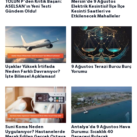
TOLUN P'den Kritik Başarı:
Mersin’de 9 Ağustos
ASELSAN'ın Yeni Testi
Elektrik Kesintisi! İlçe İlçe
Gündem Oldu!
Kesinti Saatleri ve
Etkilenecek Mahalleler
Uçaklar Yüksek İrtifada
9 Ağustos Terazi Burcu Burç
Neden Farklı Davranıyor?
Yorumu
İşte Bilimsel Açıklaması!
Suni Koma Neden
Antalya’da 9 Ağustos Hava
Uygulanıyor? Hastanelerde
Durumu: Sıcaklık 40
Merak Edilen Gerçek Ortaya
Dereceyi Bulacak