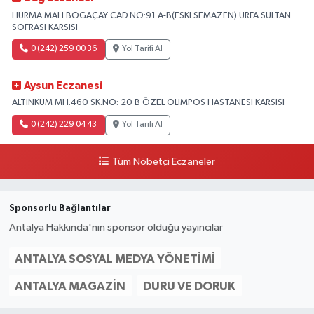
HURMA MAH.BOGAÇAY CAD.NO:91 A-B(ESKI SEMAZEN) URFA SULTAN
SOFRASI KARSISI
0 (242) 259 00 36
Yol Tarifi Al
Aysun Eczanesi
ALTINKUM MH.460 SK.NO: 20 B ÖZEL OLIMPOS HASTANESI KARSISI
0 (242) 229 04 43
Yol Tarifi Al
Tüm Nöbetçi Eczaneler
Sponsorlu Bağlantılar
Antalya Hakkında'nın sponsor olduğu yayıncılar
ANTALYA SOSYAL MEDYA YÖNETIMI
ANTALYA MAGAZIN
DURU VE DORUK