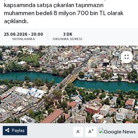
kapsamında satışa çıkarılan taşınmazın
Dünya
muhammen bedeli 8 milyon 700 bin TL olarak
açıklandı.
Resmi Reklamlar
25.06.2026 - 20:00
3 DK
YAYINLANMA
OKUNMA SÜRESI
Paylaş
-
+
A
A