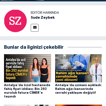
EDITÖR HAKKINDA
Sude Zeybek
Bunlar da ilginizi çekebilir
Antalya'da özel hastanede
Antalya'da uzmanı açıkladı:
fahiş fiyat iddiası: Bin 293
Rahim ağzı kanserinde
euroluk fatura CİMER'e
cerrahi yaklaşım değişti!
taşındı