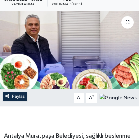
YAYINLANMA
OKUNMA SÜRESI
Dünya
Resmi Reklamlar
Paylaş
-
+
A
A
Antalya Muratpaşa Belediyesi, sağlıklı beslenme