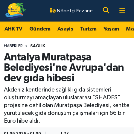
Nöbetçi Eczane
AHK TV
Antalya Nöbetçi Eczaneler
AHK TV
Gündem
Asayiş
Turizm
Yaşam
Ma
Gündem
Antalya Hava Durumu
HABERLER
SAĞLIK
Asayiş
Antalya Namaz Vakitleri
Antalya Muratpaşa
Belediyesi'ne Avrupa'dan
Turizm
Antalya Trafik Yoğunluk Haritası
dev gıda hibesi
Yaşam
Süper Lig Puan Durumu ve Fikstür
Akdeniz kentlerinde sağlıklı gıda sistemleri
oluşturmayı amaçlayan uluslararası "SHADES"
Magazin
Tüm Manşetler
projesine dahil olan Muratpaşa Belediyesi, kentte
yürütülecek gıda dönüşüm çalışmaları için 66 bin
Ekonomi
Son Dakika Haberleri
Euro hibe aldı.
Spor
Haber Arşivi
01.06.2026 - 01:00
1 DK