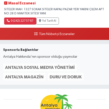
Masal Eczanesi
SITELER MAH. 1327 SOKAK SITELER KAPALI PAZAR YERI YAKINI ÇILEM APT
NO:28 D MAVITEK SITESI YANI
0 (242) 227 57 67
Yol Tarifi Al
Tüm Nöbetçi Eczaneler
Sponsorlu Bağlantılar
Antalya Hakkında'nın sponsor olduğu yayıncılar
ANTALYA SOSYAL MEDYA YÖNETIMI
ANTALYA MAGAZIN
DURU VE DORUK