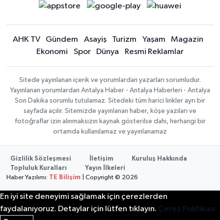
AHK TV
Gündem
Asayiş
Turizm
Yaşam
Magazin
Ekonomi
Spor
Dünya
Resmi Reklamlar
Sitede yayınlanan içerik ve yorumlardan yazarları sorumludur.
Yayınlanan yorumlardan Antalya Haber - Antalya Haberleri - Antalya
Son Dakika sorumlu tutulamaz. Sitedeki tüm harici linkler ayrı bir
sayfada açılır. Sitemizde yayınlanan haber, köşe yazıları ve
fotoğraflar izin alınmaksızın kaynak gösterilse dahi, herhangi bir
ortamda kullanılamaz ve yayınlanamaz
Gizlilik Sözleşmesi
İletişim
Kuruluş Hakkında
Topluluk Kuralları
Yayın İlkeleri
Haber Yazılımı:
TE Bilişim
| Copyright © 2026
En iyi site deneyimi sağlamak için çerezlerden
faydalanıyoruz. Detaylar için lütfen tıklayın.
Çerez Politikası