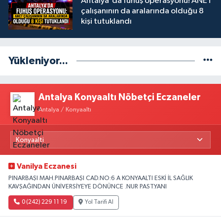
Antalya'da fuhuş operasyonu! ANET
çalışanının da aralarında olduğu 8
kişi tutuklandı
Yükleniyor...
Antalya Konyaaltı Nöbetçi Eczaneler
Antalya / Konyaaltı
Vanilya Eczanesi
PINARBAŞI MAH.PINARBAŞI CAD.NO:6 A KONYAALTI ESKİ İL SAĞLIK
KAVŞAĞINDAN ÜNİVERSİYEYE DÖNÜNCE .NUR PAST.YANI
0 (242) 229 11 19
Yol Tarifi Al