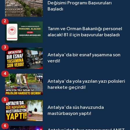
Değişimi Programı Başvuruları
Başladı
2
Tarım ve Orman Bakanlığı personel
alacak! 81 il için başvurular başladı
3
Antalya'da bir esnaf yaşamına son
verdi!
4
Antalya'da yola yazılan yazı polisleri
harekete geçirdi!
5
Antalya'da süs havuzunda
mastürbasyon yaptı!
6