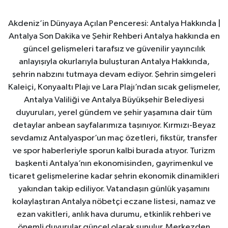
Akdeniz’in Dünyaya Açılan Penceresi: Antalya Hakkında |
Antalya Son Dakika ve Şehir Rehberi Antalya hakkında en
güncel gelişmeleri tarafsız ve güvenilir yayıncılık
anlayışıyla okurlarıyla buluşturan Antalya Hakkında,
şehrin nabzını tutmaya devam ediyor. Şehrin simgeleri
Kaleiçi, Konyaaltı Plajı ve Lara Plajı’ndan sıcak gelişmeler,
Antalya Valiliği ve Antalya Büyükşehir Belediyesi
duyuruları, yerel gündem ve şehir yaşamına dair tüm
detaylar anbean sayfalarımıza taşınıyor. Kırmızı-Beyaz
sevdamız Antalyaspor’un maç özetleri, fikstür, transfer
ve spor haberleriyle sporun kalbi burada atıyor. Turizm
başkenti Antalya’nın ekonomisinden, gayrimenkul ve
ticaret gelişmelerine kadar şehrin ekonomik dinamikleri
yakından takip ediliyor. Vatandaşın günlük yaşamını
kolaylaştıran Antalya nöbetçi eczane listesi, namaz ve
ezan vakitleri, anlık hava durumu, etkinlik rehberi ve
önemli duyurular güncel olarak sunulur. Merkezden