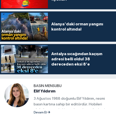
Alanya'daki orman yangını
kontrol altında!
Antalya sıcağından kaçışın
adresi belli oldu! 38
dereceden eksi 8'e
BASIN MENSUBU
Elif Yıldırım
3 Ağustos 1988 doğumlu Elif Yıldırım, resmi
basın kartına sahip bir editördür. Hobileri
yürüyüş yapmak, kitap okumak ve gündemi
Devam Et
takip etmektir.