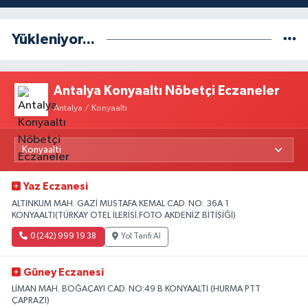
Yükleniyor...
Antalya Konyaaltı Nöbetçi Eczaneler
Antalya / Konyaaltı
Yaz Eczanesi
ALTINKUM MAH. GAZİ MUSTAFA KEMAL CAD. NO: 36A 1
KONYAALTI(TÜRKAY OTEL İLERİSİ.FOTO AKDENİZ BİTİŞİĞİ)
0 (242) 999 19 38
Yol Tarifi Al
Güney Eczanesi
LİMAN MAH. BOĞAÇAYI CAD. NO:49 B KONYAALTI (HURMA PTT
ÇAPRAZI)