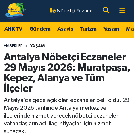
Nöbetçi Eczane
AHK TV
Antalya Nöbetçi Eczaneler
AHK TV
Gündem
Asayiş
Turizm
Yaşam
Ma
Gündem
Antalya Hava Durumu
HABERLER
YAŞAM
Asayiş
Antalya Namaz Vakitleri
Antalya Nöbetçi Eczaneler
29 Mayıs 2026: Muratpaşa,
Turizm
Antalya Trafik Yoğunluk Haritası
Kepez, Alanya ve Tüm
Yaşam
Süper Lig Puan Durumu ve Fikstür
İlçeler
Magazin
Tüm Manşetler
Antalya’da gece açık olan eczaneler belli oldu. 29
Mayıs 2026 tarihinde Antalya merkez ve
Ekonomi
Son Dakika Haberleri
ilçelerinde hizmet verecek nöbetçi eczaneler
vatandaşların acil ilaç ihtiyaçları için hizmet
Spor
Haber Arşivi
sunacak.