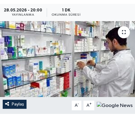
Dünya
28.05.2026 - 20:00
1 DK
YAYINLANMA
OKUNMA SÜRESI
Resmi Reklamlar
Paylaş
-
+
A
A