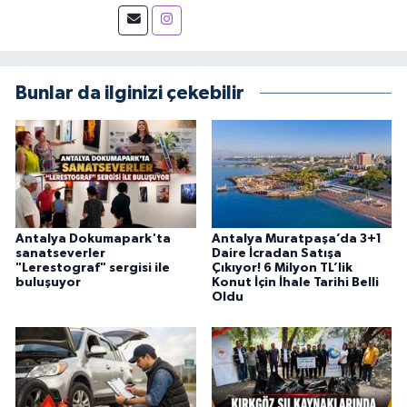
Bunlar da ilginizi çekebilir
Antalya Dokumapark'ta
Antalya Muratpaşa’da 3+1
sanatseverler
Daire İcradan Satışa
"Lerestograf" sergisi ile
Çıkıyor! 6 Milyon TL’lik
buluşuyor
Konut İçin İhale Tarihi Belli
Oldu