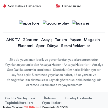
Son Dakika Haberleri
Haber Arşivi
AHK TV
Gündem
Asayiş
Turizm
Yaşam
Magazin
Ekonomi
Spor
Dünya
Resmi Reklamlar
Sitede yayınlanan içerik ve yorumlardan yazarları sorumludur.
Yayınlanan yorumlardan Antalya Haber - Antalya Haberleri - Antalya
Son Dakika sorumlu tutulamaz. Sitedeki tüm harici linkler ayrı bir
sayfada açılır. Sitemizde yayınlanan haber, köşe yazıları ve
fotoğraflar izin alınmaksızın kaynak gösterilse dahi, herhangi bir
ortamda kullanılamaz ve yayınlanamaz
Gizlilik Sözleşmesi
İletişim
Kuruluş Hakkında
Topluluk Kuralları
Yayın İlkeleri
Haber Yazılımı:
TE Bilişim
| Copyright © 2026