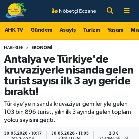
Nöbetçi Eczane
AHK TV
Antalya Nöbetçi Eczaneler
AHK TV
Gündem
Asayiş
Turizm
Yaşam
Ma
Gündem
Antalya Hava Durumu
HABERLER
EKONOMI
Asayiş
Antalya Namaz Vakitleri
Antalya ve Türkiye'de
kruvaziyerle nisanda gelen
Turizm
Antalya Trafik Yoğunluk Haritası
turist sayısı ilk 3 ayı geride
Yaşam
Süper Lig Puan Durumu ve Fikstür
bıraktı!
Magazin
Tüm Manşetler
Türkiye’ye nisanda kruvaziyer gemileriyle gelen
103 bin 896 turist, yılın ilk 3 ayında gelen toplam
Ekonomi
Son Dakika Haberleri
yolcu sayısını geçti.
30.05.2026 - 10:17
30.05.2026 - 11:05
2 DK
Spor
Haber Arşivi
YAYINLANMA
GÜNCELLEME
OKUNMA SÜRESI