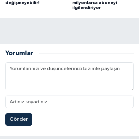
değişmeyebilir!
milyonlarca aboneyi
ilgilendiriyor
Yorumlar
Gönder