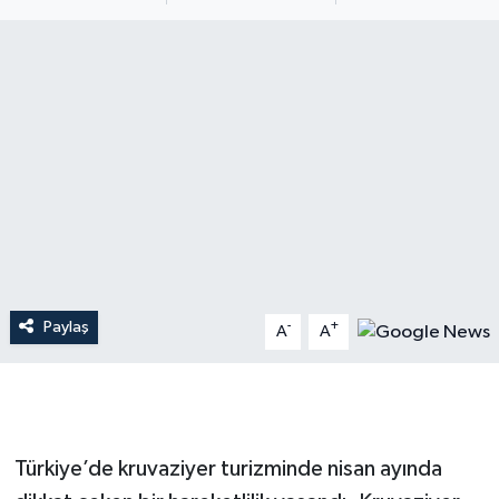
Dünya
Resmi Reklamlar
Paylaş
-
+
A
A
Türkiye’de kruvaziyer turizminde nisan ayında