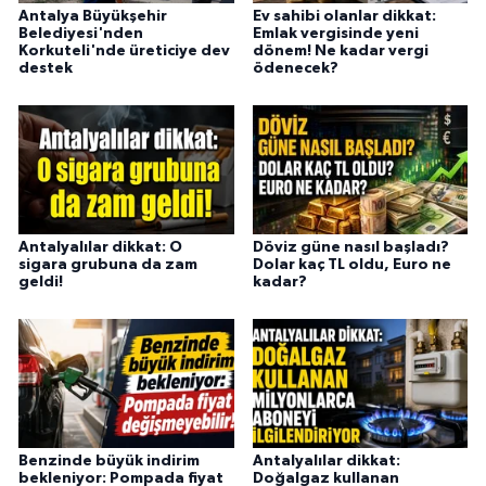
Antalya Büyükşehir
Ev sahibi olanlar dikkat:
Belediyesi'nden
Emlak vergisinde yeni
Korkuteli'nde üreticiye dev
dönem! Ne kadar vergi
destek
ödenecek?
Antalyalılar dikkat: O
Döviz güne nasıl başladı?
sigara grubuna da zam
Dolar kaç TL oldu, Euro ne
geldi!
kadar?
Benzinde büyük indirim
Antalyalılar dikkat:
bekleniyor: Pompada fiyat
Doğalgaz kullanan