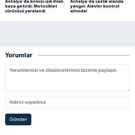
Antalya'da kırmızı ışık ihlali
Antalya'da sazlık alanda
kaza getirdi: Motosiklet
yangın: Alevler kontrol
sürücüsü yaralandı
altında!
Yorumlar
Gönder