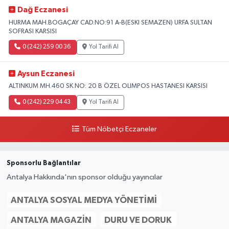
Dağ Eczanesi
HURMA MAH.BOGAÇAY CAD.NO:91 A-B(ESKI SEMAZEN) URFA SULTAN
SOFRASI KARSISI
0 (242) 259 00 36
Yol Tarifi Al
Aysun Eczanesi
ALTINKUM MH.460 SK.NO: 20 B ÖZEL OLIMPOS HASTANESI KARSISI
0 (242) 229 04 43
Yol Tarifi Al
Tüm Nöbetçi Eczaneler
Sponsorlu Bağlantılar
Antalya Hakkında'nın sponsor olduğu yayıncılar
ANTALYA SOSYAL MEDYA YÖNETIMI
ANTALYA MAGAZIN
DURU VE DORUK