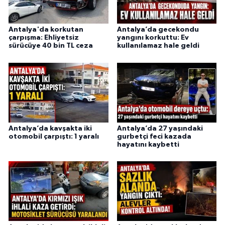
Antalya'da korkutan
Antalya’da gecekondu
çarpışma: Ehliyetsiz
yangını korkuttu: Ev
sürücüye 40 bin TL ceza
kullanılamaz hale geldi
Antalya’da kavşakta iki
Antalya’da 27 yaşındaki
otomobil çarpıştı: 1 yaralı
gurbetçi feci kazada
hayatını kaybetti