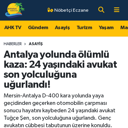
Nöbetçi Eczane
AHK TV
Antalya Nöbetçi Eczaneler
AHK TV
Gündem
Asayiş
Turizm
Yaşam
Ma
Gündem
Antalya Hava Durumu
HABERLER
ASAYIŞ
Asayiş
Antalya Namaz Vakitleri
Antalya yolunda ölümlü
kaza: 24 yaşındaki avukat
Turizm
Antalya Trafik Yoğunluk Haritası
son yolculuğuna
Yaşam
Süper Lig Puan Durumu ve Fikstür
uğurlandı!
Magazin
Tüm Manşetler
Mersin-Antalya D-400 kara yolunda yaya
geçidinden geçerken otomobilin çarpması
Ekonomi
Son Dakika Haberleri
sonucu hayatını kaybeden 24 yaşındaki avukat
Tuğçe Şen, son yolculuğuna uğurlandı. Genç
Spor
Haber Arşivi
avukatın cübbesi tabutunun üzerine konuldu.