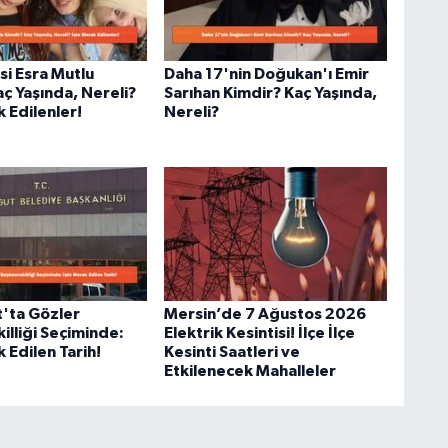
i Esra Mutlu
Daha 17'nin Doğukan'ı Emir
ç Yaşında, Nereli?
Sarıhan Kimdir? Kaç Yaşında,
 Edilenler!
Nereli?
'ta Gözler
Mersin’de 7 Ağustos 2026
illiği Seçiminde:
Elektrik Kesintisi! İlçe İlçe
 Edilen Tarih!
Kesinti Saatleri ve
Etkilenecek Mahalleler