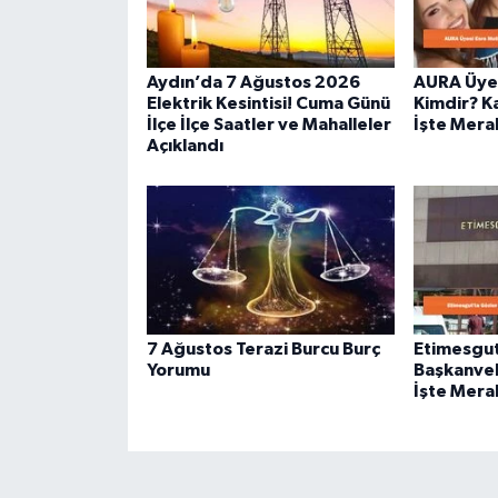
Aydın’da 7 Ağustos 2026
AURA Üyes
Elektrik Kesintisi! Cuma Günü
Kimdir? Ka
İlçe İlçe Saatler ve Mahalleler
İşte Merak
Açıklandı
7 Ağustos Terazi Burcu Burç
Etimesgut
Yorumu
Başkanvek
İşte Merak