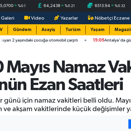
5,0700
64,2438
6513.94
%
0.1
%
0.21
%
0.32
 Galeri
Video
Yazarlar
Nöbetçi Eczane
TV
Gündem
Asayiş
Turizm
Yaşam
Magazi
daki çocuğa otomobil çarptı
15:05
Antalya'da güneş sıcağıyla yum
 Mayıs Namaz Vakit
nün Ezan Saatleri
günü için namaz vakitleri belli oldu. Mayıs
e akşam vakitlerinde küçük değişimler y