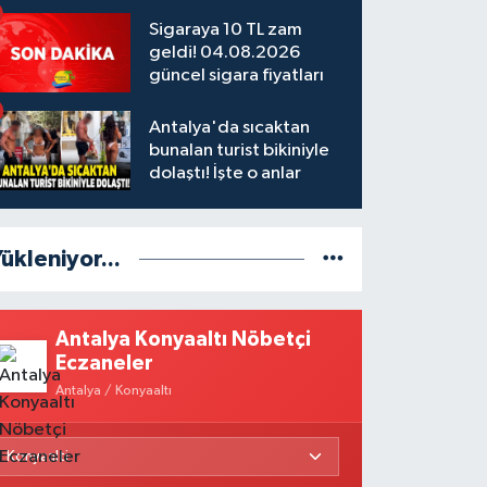
Sigaraya 10 TL zam
geldi! 04.08.2026
güncel sigara fiyatları
Antalya'da sıcaktan
bunalan turist bikiniyle
dolaştı! İşte o anlar
ükleniyor...
Antalya Konyaaltı Nöbetçi
Eczaneler
Antalya / Konyaaltı