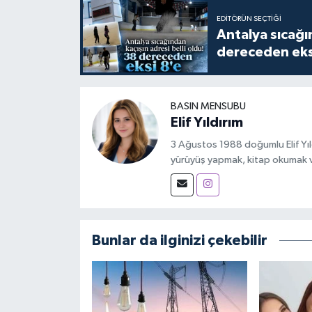
EDITÖRÜN SEÇTIĞI
Antalya sıcağın
dereceden eks
BASIN MENSUBU
Elif Yıldırım
3 Ağustos 1988 doğumlu Elif Yıld
yürüyüş yapmak, kitap okumak 
Bunlar da ilginizi çekebilir