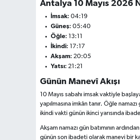
Antalya 10 Mayıs 2026 N
İmsak:
04:19
Güneş:
05:40
Öğle:
13:11
İkindi:
17:17
Akşam:
20:05
Yatsı:
21:21
Günün Manevî Akışı
10 Mayıs sabahı imsak vaktiyle başlay
yapılmasına imkân tanır. Öğle namazı 
ikindi vakti günün ikinci yarısında ibadet
Akşam namazı gün batımının ardından h
günün son ibadeti olarak manevi bir kap