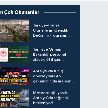
En Çok Okunanlar
Türkiye–Fransa
Uluslararası Gençlik
Değişimi Programı
Başvuruları Başladı
Tarım ve Orman
Bakanlığı personel
alacak! 81 il için
başvurular başladı
Antalya'da fuhuş
operasyonu! ANET
çalışanının da aralarında
olduğu 8 kişi tutuklandı
Meteoroloji uyardı:
Antalya'da sağanak
bekleniyor!