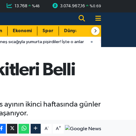
13.768
3.074.967,16
%
48
%
0.69
n
Ekonomi
Spor
Dünya
Resmi Reklamlar
urta pişirdiler! İşte o anlar
14:44
Antalya'da şaşırtan tesadüf
leri Belli
 ayının ikinci haftasında günler
aşanıyor.
-
+
A
A