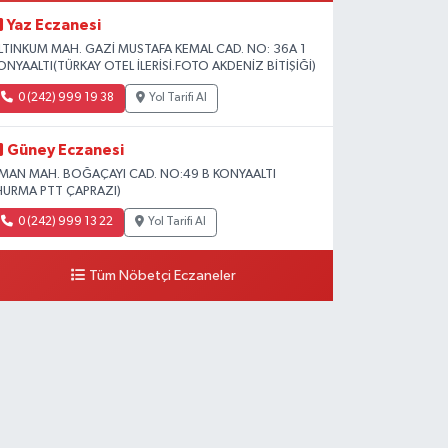
Yaz Eczanesi
LTINKUM MAH. GAZİ MUSTAFA KEMAL CAD. NO: 36A 1
ONYAALTI(TÜRKAY OTEL İLERİSİ.FOTO AKDENİZ BİTİŞİĞİ)
0 (242) 999 19 38
Yol Tarifi Al
Güney Eczanesi
İMAN MAH. BOĞAÇAYI CAD. NO:49 B KONYAALTI
HURMA PTT ÇAPRAZI)
0 (242) 999 13 22
Yol Tarifi Al
Tüm Nöbetçi Eczaneler