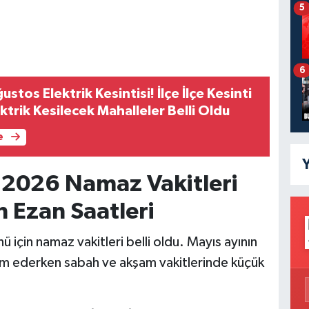
5
6
stos Elektrik Kesintisi! İlçe İlçe Kesinti
ektrik Kesilecek Mahalleler Belli Oldu
e
Y
 2026 Namaz Vakitleri
n Ezan Saatleri
ü için namaz vakitleri belli oldu. Mayıs ayının
am ederken sabah ve akşam vakitlerinde küçük