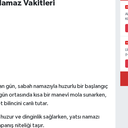
amaz Vakitleri
A
K
L
(
an gün, sabah namazıyla huzurlu bir başlangıç
gün ortasında kısa bir manevî mola sunarken,
 bilincini canlı tutar.
uzur ve dinginlik sağlarken, yatsı namazı
anış niteliği taşır.