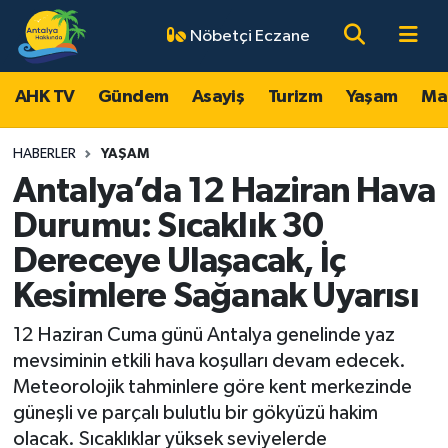
Nöbetçi Eczane
AHK TV
Antalya Nöbetçi Eczaneler
AHK TV
Gündem
Asayiş
Turizm
Yaşam
Ma
Gündem
Antalya Hava Durumu
HABERLER
YAŞAM
Asayiş
Antalya Namaz Vakitleri
Antalya’da 12 Haziran Hava
Durumu: Sıcaklık 30
Turizm
Antalya Trafik Yoğunluk Haritası
Dereceye Ulaşacak, İç
Yaşam
Süper Lig Puan Durumu ve Fikstür
Kesimlere Sağanak Uyarısı
Magazin
Tüm Manşetler
12 Haziran Cuma günü Antalya genelinde yaz
mevsiminin etkili hava koşulları devam edecek.
Ekonomi
Son Dakika Haberleri
Meteorolojik tahminlere göre kent merkezinde
güneşli ve parçalı bulutlu bir gökyüzü hakim
Spor
Haber Arşivi
olacak. Sıcaklıklar yüksek seviyelerde