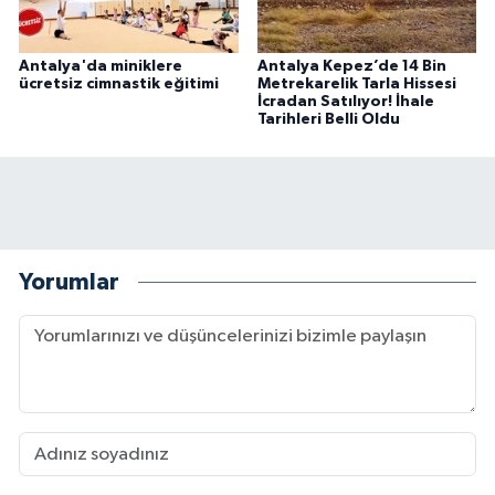
Antalya'da miniklere
Antalya Kepez’de 14 Bin
ücretsiz cimnastik eğitimi
Metrekarelik Tarla Hissesi
İcradan Satılıyor! İhale
Tarihleri Belli Oldu
Yorumlar