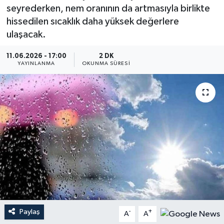
seyrederken, nem oranının da artmasıyla birlikte
Dünya
hissedilen sıcaklık daha yüksek değerlere
ulaşacak.
Resmi Reklamlar
11.06.2026 - 17:00
2 DK
YAYINLANMA
OKUNMA SÜRESI
Paylaş
-
+
A
A