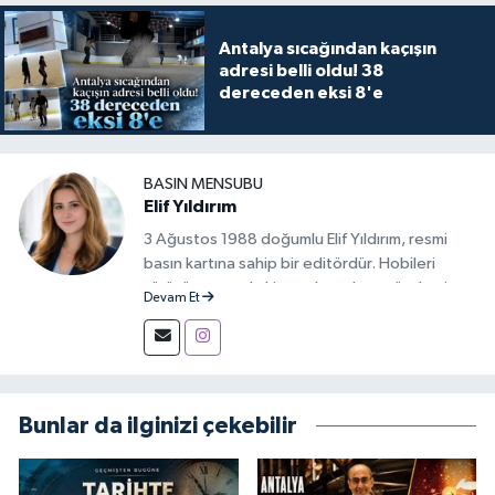
Antalya sıcağından kaçışın
adresi belli oldu! 38
dereceden eksi 8'e
BASIN MENSUBU
Elif Yıldırım
3 Ağustos 1988 doğumlu Elif Yıldırım, resmi
basın kartına sahip bir editördür. Hobileri
yürüyüş yapmak, kitap okumak ve gündemi
Devam Et
takip etmektir.
Bunlar da ilginizi çekebilir