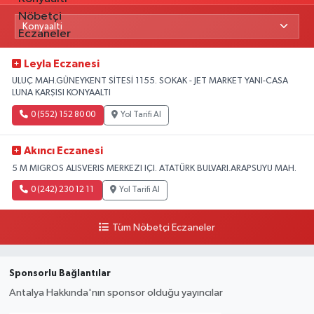
Leyla Eczanesi
ULUÇ MAH.GÜNEYKENT SİTESİ 1155. SOKAK - JET MARKET YANI-CASA
LUNA KARŞISI KONYAALTI
0 (552) 152 80 00
Yol Tarifi Al
Akıncı Eczanesi
5 M MIGROS ALISVERIS MERKEZI IÇI. ATATÜRK BULVARI.ARAPSUYU MAH.
0 (242) 230 12 11
Yol Tarifi Al
Tüm Nöbetçi Eczaneler
Sponsorlu Bağlantılar
Antalya Hakkında'nın sponsor olduğu yayıncılar