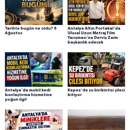
Tarihte bugün ne oldu? 6
Antalya Altın Portakal'da
Ağustos
Ulusal Uzun Metraj Film
Yarışması'na Derviş Zaim
başkanlık edecek
Antalya'da mobil kedi
Kepez'de su birikintisi çilesi
kısırlaştırma hizmetine
bitiyor
yoğun ilgi!