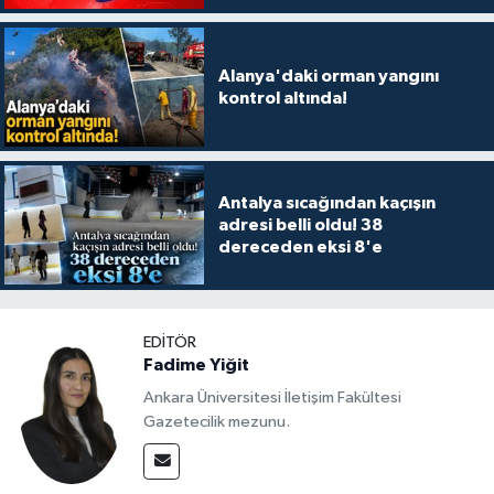
Alanya'daki orman yangını
kontrol altında!
Antalya sıcağından kaçışın
adresi belli oldu! 38
dereceden eksi 8'e
EDITÖR
Fadime Yiğit
Ankara Üniversitesi İletişim Fakültesi
Gazetecilik mezunu.