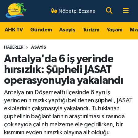
Nöbetçi Eczane
AHK TV
Antalya Nöbetçi Eczaneler
AHK TV
Gündem
Asayiş
Turizm
Yaşam
Ma
Gündem
Antalya Hava Durumu
HABERLER
ASAYIŞ
Asayiş
Antalya Namaz Vakitleri
Antalya'da 6 iş yerinde
hırsızlık: Şüpheli JASAT
Turizm
Antalya Trafik Yoğunluk Haritası
operasyonuyla yakalandı
Yaşam
Süper Lig Puan Durumu ve Fikstür
Antalya'nın Döşemealtı ilçesinde 6 ayrı iş
yerinden hırsızlık yaptığı belirlenen şüpheli, JASAT
Magazin
Tüm Manşetler
ekiplerinin çalışmasıyla yakalandı. Tutuklanan
şüphelinin bağlantılarının araştırılması sırasında
Ekonomi
Son Dakika Haberleri
çok sayıda çalıntı malzeme ele geçirilirken, bir
kısmının evden hırsızlık olayına ait olduğu
Spor
Haber Arşivi