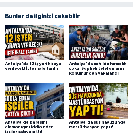
Bunlar da ilginizi çekebilir
Antalya'da 12 iş yeri kiraya
Antalya'da sahilde hırsızlık
verilecek! İşte ihale tarihi
şoku: Şüpheli telefonların
konumundan yakalandı
Antalya'da parasını
Antalya'da süs havuzunda
alamadığını iddia eden
mastürbasyon yaptı!
işçiler çatıya çıktı!