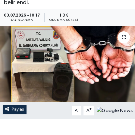
belirlendi.
Dünya
03.07.2026 - 10:17
1 DK
YAYINLANMA
OKUNMA SÜRESI
Resmi Reklamlar
Paylaş
-
+
A
A