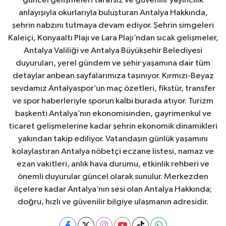
güncel gelişmeleri tarafsız ve güvenilir yayıncılık
anlayışıyla okurlarıyla buluşturan Antalya Hakkında,
şehrin nabzını tutmaya devam ediyor. Şehrin simgeleri
Kaleiçi, Konyaaltı Plajı ve Lara Plajı’ndan sıcak gelişmeler,
Antalya Valiliği ve Antalya Büyükşehir Belediyesi
duyuruları, yerel gündem ve şehir yaşamına dair tüm
detaylar anbean sayfalarımıza taşınıyor. Kırmızı-Beyaz
sevdamız Antalyaspor’un maç özetleri, fikstür, transfer
ve spor haberleriyle sporun kalbi burada atıyor. Turizm
başkenti Antalya’nın ekonomisinden, gayrimenkul ve
ticaret gelişmelerine kadar şehrin ekonomik dinamikleri
yakından takip ediliyor. Vatandaşın günlük yaşamını
kolaylaştıran Antalya nöbetçi eczane listesi, namaz ve
ezan vakitleri, anlık hava durumu, etkinlik rehberi ve
önemli duyurular güncel olarak sunulur. Merkezden
ilçelere kadar Antalya’nın sesi olan Antalya Hakkında;
doğru, hızlı ve güvenilir bilgiye ulaşmanın adresidir.