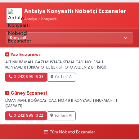
Antalya Konyaaltı Nöbetçi Eczaneler
Antalya / Konyaaltı
Yaz Eczanesi
ALTINKUM MAH. GAZİ MUSTAFA KEMAL CAD. NO: 36A 1
KONYAALTI(TÜRKAY OTEL İLERİSİ.FOTO AKDENİZ BİTİŞİĞİ)
0 (242) 999 19 38
Yol Tarifi Al
Güney Eczanesi
LİMAN MAH. BOĞAÇAYI CAD. NO:49 B KONYAALTI (HURMA PTT
ÇAPRAZI)
0 (242) 999 13 22
Yol Tarifi Al
Tüm Nöbetçi Eczaneler