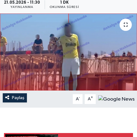
21.05.2026 - 11:30
1 DK
YAYINLANMA
OKUNMA SÜRESI
Dünya
Resmi Reklamlar
Paylaş
-
+
A
A