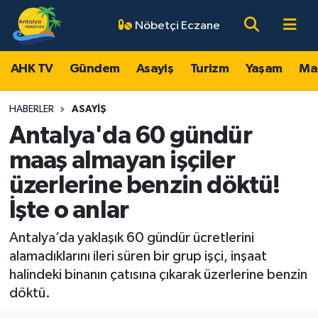
Nöbetçi Eczane
AHK TV
Antalya Nöbetçi Eczaneler
AHK TV
Gündem
Asayiş
Turizm
Yaşam
Ma
Gündem
Antalya Hava Durumu
HABERLER
ASAYIŞ
Asayiş
Antalya Namaz Vakitleri
Antalya'da 60 gündür
maaş almayan işçiler
Turizm
Antalya Trafik Yoğunluk Haritası
üzerlerine benzin döktü!
Yaşam
Süper Lig Puan Durumu ve Fikstür
İşte o anlar
Magazin
Tüm Manşetler
Antalya’da yaklaşık 60 gündür ücretlerini
alamadıklarını ileri süren bir grup işçi, inşaat
Ekonomi
Son Dakika Haberleri
halindeki binanın çatısına çıkarak üzerlerine benzin
döktü.
Spor
Haber Arşivi