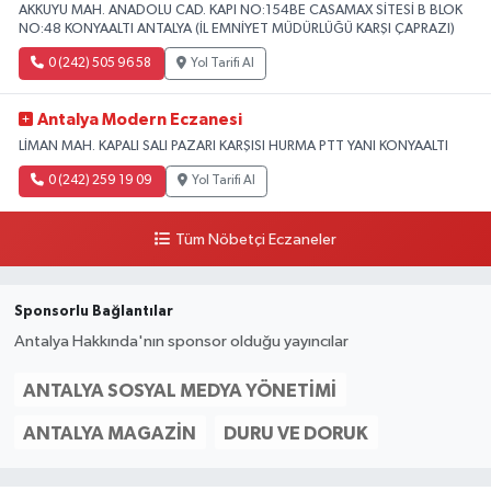
AKKUYU MAH. ANADOLU CAD. KAPI NO:154BE CASAMAX SİTESİ B BLOK
NO:48 KONYAALTI ANTALYA (İL EMNİYET MÜDÜRLÜĞÜ KARŞI ÇAPRAZI)
0 (242) 505 96 58
Yol Tarifi Al
Antalya Modern Eczanesi
LİMAN MAH. KAPALI SALI PAZARI KARŞISI HURMA PTT YANI KONYAALTI
0 (242) 259 19 09
Yol Tarifi Al
Tüm Nöbetçi Eczaneler
Sponsorlu Bağlantılar
Antalya Hakkında'nın sponsor olduğu yayıncılar
ANTALYA SOSYAL MEDYA YÖNETIMI
ANTALYA MAGAZIN
DURU VE DORUK