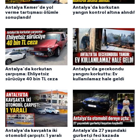
Antalya Kemer'de yol
Antalya'da korkutan
verme tartışması ölümle
yangın kontrol altına alındı!
sonuçlandı!
Antalya'da korkutan
Antalya’da gecekondu
çarpışma: Ehliyetsiz
yangını korkuttu: Ev
sürücüye 40 bin TL ceza
kullanılamaz hale geldi
Antalya’da kavşakta iki
Antalya’da 27 yaşındaki
otomobil çarpıştı: 1 yaralı
gurbetçi feci kazada