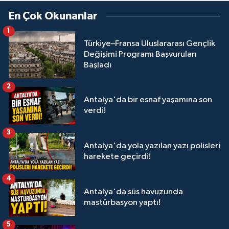
En Çok Okunanlar
1
Türkiye–Fransa Uluslararası Gençlik
Değişimi Programı Başvuruları
Başladı
2
Antalya'da bir esnaf yaşamına son
verdi!
3
Antalya'da yola yazılan yazı polisleri
harekete geçirdi!
4
Antalya'da süs havuzunda
mastürbasyon yaptı!
5