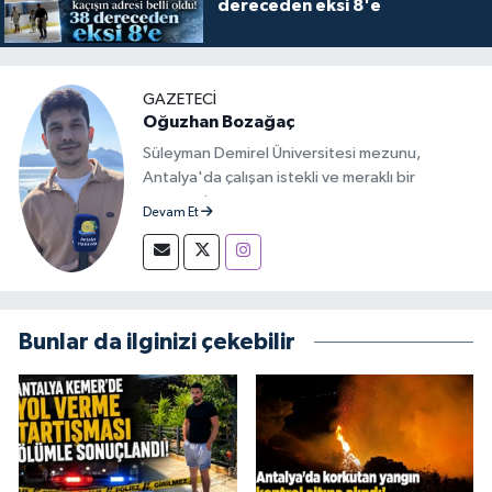
dereceden eksi 8'e
GAZETECİ
Oğuzhan Bozağaç
Süleyman Demirel Üniversitesi mezunu,
Antalya'da çalışan istekli ve meraklı bir
gazeteci.
Devam Et
Bunlar da ilginizi çekebilir