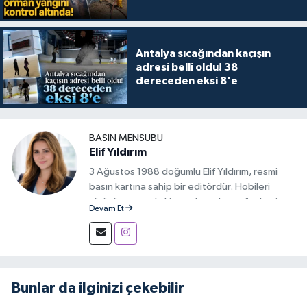
Antalya sıcağından kaçışın
adresi belli oldu! 38
dereceden eksi 8'e
BASIN MENSUBU
Elif Yıldırım
3 Ağustos 1988 doğumlu Elif Yıldırım, resmi
basın kartına sahip bir editördür. Hobileri
yürüyüş yapmak, kitap okumak ve gündemi
Devam Et
takip etmektir.
Bunlar da ilginizi çekebilir