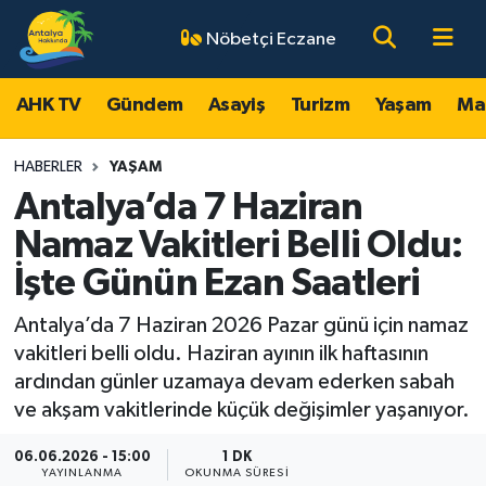
Nöbetçi Eczane
AHK TV
Antalya Nöbetçi Eczaneler
AHK TV
Gündem
Asayiş
Turizm
Yaşam
Ma
Gündem
Antalya Hava Durumu
HABERLER
YAŞAM
Asayiş
Antalya Namaz Vakitleri
Antalya’da 7 Haziran
Namaz Vakitleri Belli Oldu:
Turizm
Antalya Trafik Yoğunluk Haritası
İşte Günün Ezan Saatleri
Yaşam
Süper Lig Puan Durumu ve Fikstür
Antalya’da 7 Haziran 2026 Pazar günü için namaz
vakitleri belli oldu. Haziran ayının ilk haftasının
Magazin
Tüm Manşetler
ardından günler uzamaya devam ederken sabah
ve akşam vakitlerinde küçük değişimler yaşanıyor.
Ekonomi
Son Dakika Haberleri
06.06.2026 - 15:00
1 DK
Spor
Haber Arşivi
YAYINLANMA
OKUNMA SÜRESI