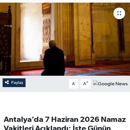
Dünya
Resmi Reklamlar
Paylaş
-
+
A
A
Antalya’da 7 Haziran 2026 Namaz
Vakitleri Açıklandı: İşte Günün