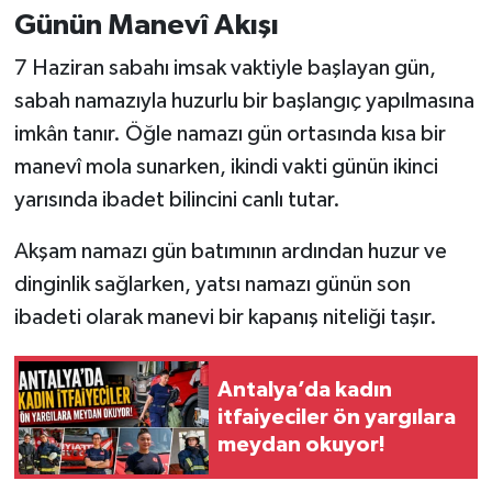
Günün Manevî Akışı
7 Haziran sabahı imsak vaktiyle başlayan gün,
sabah namazıyla huzurlu bir başlangıç yapılmasına
imkân tanır. Öğle namazı gün ortasında kısa bir
manevî mola sunarken, ikindi vakti günün ikinci
yarısında ibadet bilincini canlı tutar.
Akşam namazı gün batımının ardından huzur ve
dinginlik sağlarken, yatsı namazı günün son
ibadeti olarak manevi bir kapanış niteliği taşır.
Antalya’da kadın
itfaiyeciler ön yargılara
meydan okuyor!