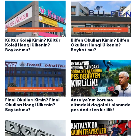
Kültür Koleji Kimin? Kültür
Bilfen Okulları Kimin? Bilfen
Koleji Hangi Ülkenin?
Okulları Hangi Ülkenin?
Boykot mu?
Boykot mu?
Final Okulları Kimin? Final
Antalya’nın koruma
Okulları Hangi Ülkenin?
altındaki doğal sit alanında
Boykot mu?
pes dedirten kirlilik!