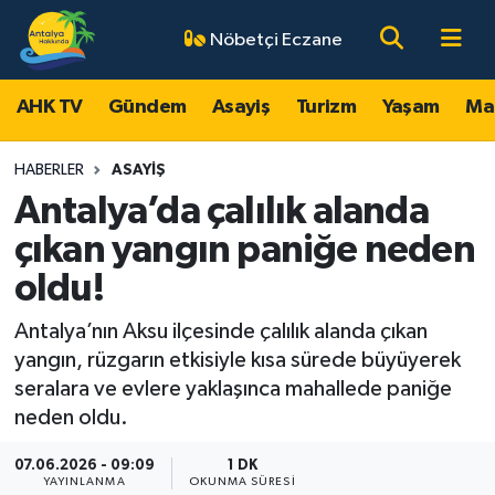
Nöbetçi Eczane
AHK TV
Antalya Nöbetçi Eczaneler
AHK TV
Gündem
Asayiş
Turizm
Yaşam
Ma
Gündem
Antalya Hava Durumu
HABERLER
ASAYIŞ
Asayiş
Antalya Namaz Vakitleri
Antalya’da çalılık alanda
çıkan yangın paniğe neden
Turizm
Antalya Trafik Yoğunluk Haritası
oldu!
Yaşam
Süper Lig Puan Durumu ve Fikstür
Antalya’nın Aksu ilçesinde çalılık alanda çıkan
yangın, rüzgarın etkisiyle kısa sürede büyüyerek
Magazin
Tüm Manşetler
seralara ve evlere yaklaşınca mahallede paniğe
neden oldu.
Ekonomi
Son Dakika Haberleri
07.06.2026 - 09:09
1 DK
Spor
Haber Arşivi
YAYINLANMA
OKUNMA SÜRESI