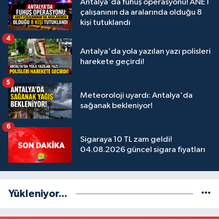
Antalya'da fuhuş operasyonu! ANET
çalışanının da aralarında olduğu 8
kişi tutuklandı
4
Antalya'da yola yazılan yazı polisleri
harekete geçirdi!
5
Meteoroloji uyardı: Antalya'da
sağanak bekleniyor!
6
Sigaraya 10 TL zam geldi!
04.08.2026 güncel sigara fiyatları
Yükleniyor...