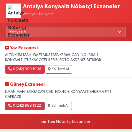
Antalya Konyaaltı Nöbetçi Eczaneler
Antalya / Konyaaltı
Yaz Eczanesi
ALTINKUM MAH. GAZİ MUSTAFA KEMAL CAD. NO: 36A 1
KONYAALTI(TÜRKAY OTEL İLERİSİ.FOTO AKDENİZ BİTİŞİĞİ)
0 (242) 999 19 38
Yol Tarifi Al
Güney Eczanesi
LİMAN MAH. BOĞAÇAYI CAD. NO:49 B KONYAALTI (HURMA PTT
ÇAPRAZI)
0 (242) 999 13 22
Yol Tarifi Al
Tüm Nöbetçi Eczaneler