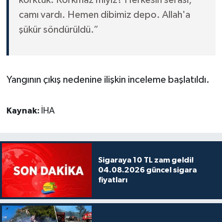
korktuk. Korkmaz mıyız? Herkesin serası,
camı vardı. Hemen dibimiz depo. Allah'a
şükür söndürüldü.”
Yangının çıkış nedenine ilişkin inceleme başlatıldı.
Kaynak:
İHA
Sigaraya 10 TL zam geldi!
04.08.2026 güncel sigara
fiyatları