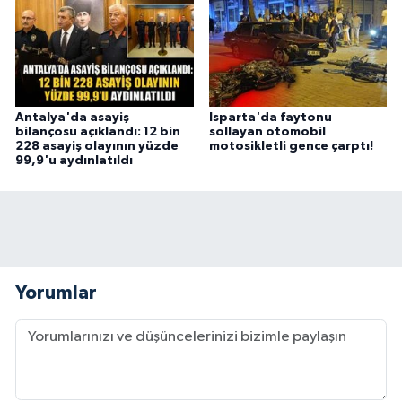
Antalya'da asayiş
Isparta'da faytonu
bilançosu açıklandı: 12 bin
sollayan otomobil
228 asayiş olayının yüzde
motosikletli gence çarptı!
99,9'u aydınlatıldı
Yorumlar