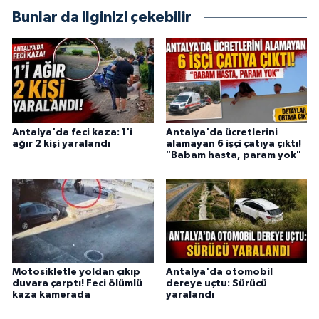
Bunlar da ilginizi çekebilir
Antalya'da feci kaza: 1'i
Antalya'da ücretlerini
ağır 2 kişi yaralandı
alamayan 6 işçi çatıya çıktı!
"Babam hasta, param yok"
Motosikletle yoldan çıkıp
Antalya'da otomobil
duvara çarptı! Feci ölümlü
dereye uçtu: Sürücü
kaza kamerada
yaralandı