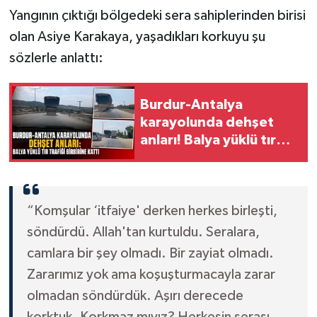
Yangının çıktığı bölgedeki sera sahiplerinden birisi
olan Asiye Karakaya, yaşadıkları korkuyu şu
sözlerle anlattı:
Burdur-Antalya
karayolunda dehşet
anları! Balya yüklü tır
trafiği birbirine kattı
“Komşular ‘itfaiye' derken herkes birleşti,
söndürdü. Allah'tan kurtuldu. Seralara,
camlara bir şey olmadı. Bir zayiat olmadı.
Zararımız yok ama koşuşturmacayla zarar
olmadan söndürdük. Aşırı derecede