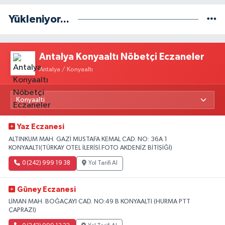
Yükleniyor...
Antalya Konyaaltı Nöbetçi Eczaneler
Antalya / Konyaaltı
Yaz Eczanesi
ALTINKUM MAH. GAZİ MUSTAFA KEMAL CAD. NO: 36A 1
KONYAALTI(TÜRKAY OTEL İLERİSİ.FOTO AKDENİZ BİTİŞİĞİ)
0 (242) 999 19 38
Yol Tarifi Al
Güney Eczanesi
LİMAN MAH. BOĞAÇAYI CAD. NO:49 B KONYAALTI (HURMA PTT
ÇAPRAZI)