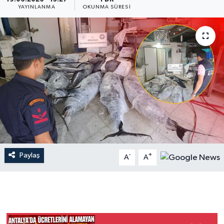
YAYINLANMA
OKUNMA SÜRESI
Dünya
Resmi Reklamlar
Paylaş
-
+
A
A