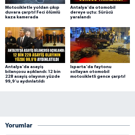
Motosikletle yoldan çıkıp
Antalya'da otomobil
duvara çarptı! Feci ölümlü
dereye uçtu: Sürücü
kaza kamerada
yaralandı
Antalya'da asayiş
Isparta'da faytonu
bilançosu açıklandı: 12 bin
sollayan otomobil
228 asayiş olayının yüzde
motosikletli gence çarptı!
99,9'u aydınlatıldı
Yorumlar