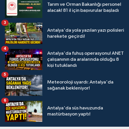
Tarım ve Orman Bakanlığı personel
alacak! 81 il için başvurular başladı
3
Antalya'da yola yazılan yazı polisleri
harekete geçirdi!
4
Antalya'da fuhuş operasyonu! ANET
çalışanının da aralarında olduğu 8
kişi tutuklandı
5
Meteoroloji uyardı: Antalya'da
sağanak bekleniyor!
6
Antalya'da süs havuzunda
mastürbasyon yaptı!