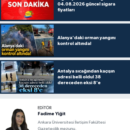
04.08.2026 güncel sigara
fiyatları
Alanya'daki orman yangını
kontrol altında!
Antalya sıcağından kaçışın
adresi belli oldu! 38
dereceden eksi 8'e
EDITÖR
Fadime Yiğit
Ankara Üniversitesi İletişim Fakültesi
Gazetecilik mezunu.