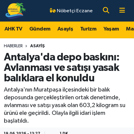
Nöbetçi Eczane
AHK TV
Antalya Nöbetçi Eczaneler
AHK TV
Gündem
Asayiş
Turizm
Yaşam
Ma
Gündem
Antalya Hava Durumu
HABERLER
ASAYIŞ
Asayiş
Antalya Namaz Vakitleri
Antalya'da depo baskını:
Avlanması ve satışı yasak
Turizm
Antalya Trafik Yoğunluk Haritası
balıklara el konuldu
Yaşam
Süper Lig Puan Durumu ve Fikstür
Antalya'nın Muratpaşa ilçesindeki bir balık
deposunda gerçekleştirilen ortak denetimde,
Magazin
Tüm Manşetler
avlanması ve satışı yasak olan 603,2 kilogram su
ürünü ele geçirildi. Olayla ilgili idari işlem
Ekonomi
Son Dakika Haberleri
başlatıldı.
Spor
Haber Arşivi
19.06.2026 - 13:27
1 DK