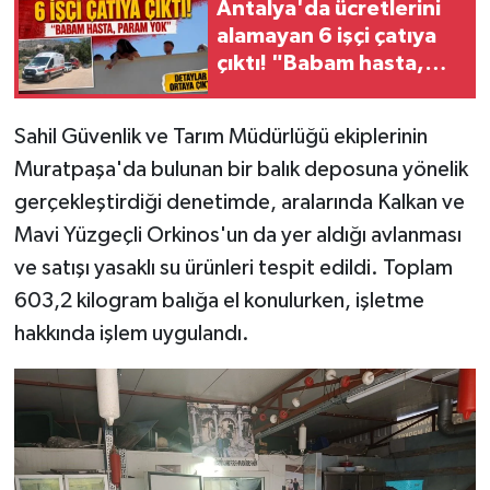
Antalya'da ücretlerini
alamayan 6 işçi çatıya
çıktı! "Babam hasta,
param yok"
Sahil Güvenlik ve Tarım Müdürlüğü ekiplerinin
Muratpaşa'da bulunan bir balık deposuna yönelik
gerçekleştirdiği denetimde, aralarında Kalkan ve
Mavi Yüzgeçli Orkinos'un da yer aldığı avlanması
ve satışı yasaklı su ürünleri tespit edildi. Toplam
603,2 kilogram balığa el konulurken, işletme
hakkında işlem uygulandı.