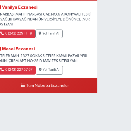
Vanilya Eczanesi
INARBAŞI MAH.PINARBAŞI CAD.NO:6 A KONYAALTI ESKİ
L SAĞLIK KAVŞAĞINDAN ÜNİVERSİYEYE DÖNÜNCE .NUR
AST.YANI
0 (242) 229 11 19
Yol Tarifi Al
Masal Eczanesi
ITELER MAH. 1327 SOKAK SITELER KAPALI PAZAR YERI
AKINI ÇILEM APT NO:28 D MAVITEK SITESI YANI
0 (242) 227 57 67
Yol Tarifi Al
Tüm Nöbetçi Eczaneler