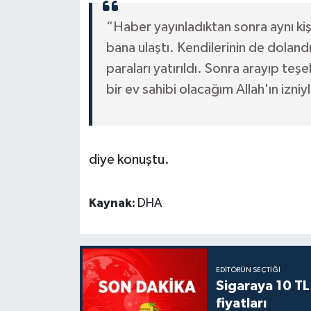
“Haber yayınladıktan sonra aynı kişi
bana ulaştı. Kendilerinin de doland
paraları yatırıldı. Sonra arayıp teş
bir ev sahibi olacağım Allah'ın izniy
diye konuştu.
Kaynak:
DHA
EDITÖRÜN SEÇTIĞI
Sigaraya 10 TL
fiyatları