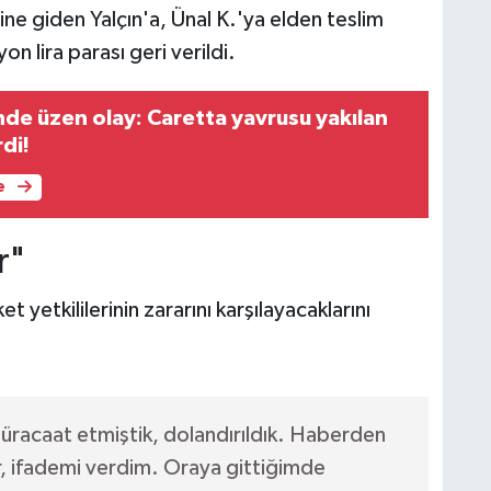
tine giden Yalçın'a, Ünal K.'ya elden teslim
on lira parası geri verildi.
nde üzen olay: Caretta yavrusu yakılan
di!
e
r"
 yetkililerinin zararını karşılayacaklarını
müracaat etmiştik, dolandırıldık. Haberden
ar, ifademi verdim. Oraya gittiğimde