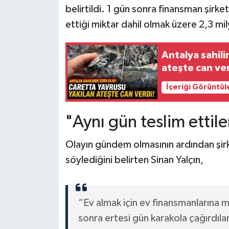
belirtildi. 1 gün sonra finansman şirke
ettiği miktar dahil olmak üzere 2,3 mily
Antalya sahili
ateşte can ver
İçeriği Görüntül
"Aynı gün teslim ettile
Olayın gündem olmasının ardından şirket
söylediğini belirten Sinan Yalçın,
“Ev almak için ev finansmanlarına 
sonra ertesi gün karakola çağırdıl