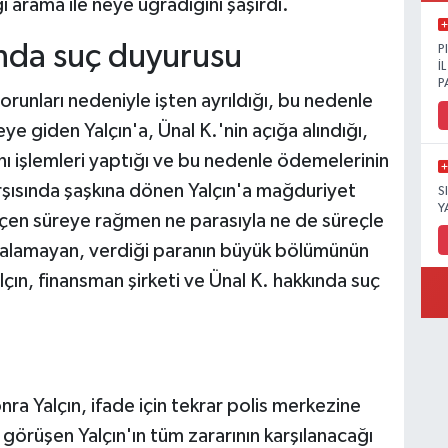
 arama ile neye uğradığını şaşırdı.
ında suç duyurusu
P
İ
P
sorunları nedeniyle işten ayrıldığı, bu nedenle
ye giden Yalçın'a, Ünal K.'nin açığa alındığı,
nı işlemleri yaptığı ve bu nedenle ödemelerinin
rşısında şaşkına dönen Yalçın'a mağduriyet
S
Y
en süreye rağmen ne parasıyla ne de süreçle
ılık alamayan, verdiği paranın büyük bölümünün
lçın, finansman şirketi ve Ünal K. hakkında suç
 Yalçın, ifade için tekrar polis merkezine
e görüşen Yalçın'ın tüm zararının karşılanacağı