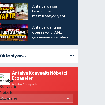
Antalya'da süs
havuzunda
mastürbasyon yaptı!
Antalya'da fuhuş
operasyonu! ANET
çalışanının da aralarında
olduğu 8 kişi tutuklandı
ükleniyor...
Antalya Konyaaltı Nöbetçi
Eczaneler
Antalya / Konyaaltı