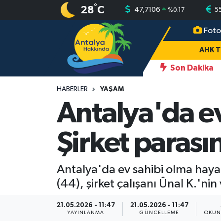
°
28
C
47,7106
5
%
0.17
Foto
AHK TV
Antalya Nöbetçi Eczaneler
AHK 
Gündem
Antalya Hava Durumu
Son Dakika
17:11
Antalya'da boğulan iki gencin cenazesi gözyaşlarıyla alındı: "C
Asayiş
Antalya Namaz Vakitleri
HABERLER
YAŞAM
Antalya'da ev
Turizm
Antalya Trafik Yoğunluk Haritası
Şirket parası
Yaşam
Süper Lig Puan Durumu ve Fikstür
Magazin
Tüm Manşetler
Antalya'da ev sahibi olma hayal
(44), şirket çalışanı Ünal K.'ni
Ekonomi
Son Dakika Haberleri
21.05.2026 - 11:47
21.05.2026 - 11:47
Spor
Haber Arşivi
YAYINLANMA
GÜNCELLEME
OKUN