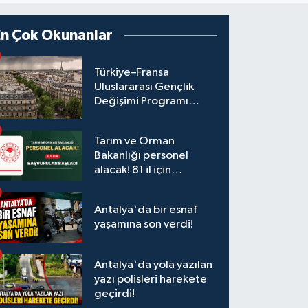
En Çok Okunanlar
Türkiye–Fransa
Uluslararası Gençlik
Değişimi Programı
Başvuruları Başladı
Tarım ve Orman
Bakanlığı personel
alacak! 81 il için
başvurular başladı
Antalya'da bir esnaf
yaşamına son verdi!
Antalya'da yola yazılan
yazı polisleri harekete
geçirdi!