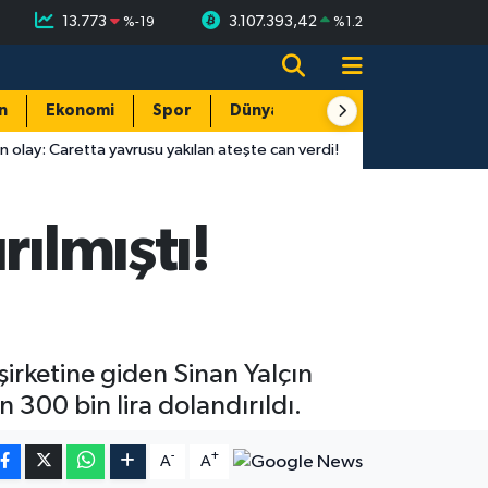
13.773
3.107.393,42
%
-19
%
1.2
n
Ekonomi
Spor
Dünya
Resmi Reklamlar
ta yavrusu yakılan ateşte can verdi!
16:01
Antalyaspor-Keçiöre
ılmıştı!
şirketine giden Sinan Yalçın
n 300 bin lira dolandırıldı.
-
+
A
A