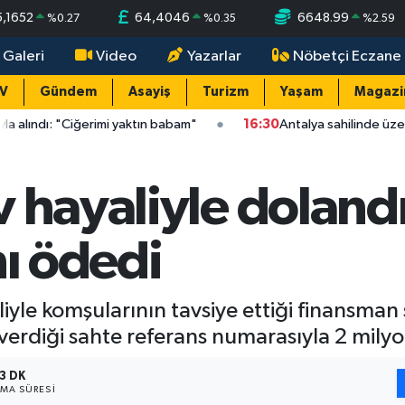
5,1652
64,4046
6648.99
%
0.27
%
0.35
%
2.59
 Galeri
Video
Yazarlar
Nöbetçi Eczane
TV
Gündem
Asayiş
Turizm
Yaşam
Magazi
iğerimi yaktın babam"
16:30
Antalya sahilinde üzen olay: Caret
 hayaliyle dolandır
nı ödedi
iyle komşularının tavsiye ettiği finansman 
n verdiği sahte referans numarasıyla 2 milyo
3 DK
MA SÜRESI