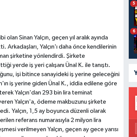
5
6
bi olan Sinan Yalçın, geçen yıl aralık ayında
ti. Arkadaşları, Yalçın'ı daha önce kendilerinin
sman şirketine yönlendirdi. Şirkete
iği yerde iş yeri çalışanı Ünal K. ile tanıştı.
Y
ğunu, işi bitince sanayideki iş yerine geleceğini
'ın iş yerine giden Ünal K., iddia edilene göre
rek Yalçın'dan 293 bin lira teminat
yı veren Yalçın'a, ödeme makbuzunu şirkete
ledi. Yalçın, 1,5 ay boyunca düzenli olarak
erilen referans numarasıyla 2 milyon lira
eşmesi verilmeyen Yalçın, geçen ay gece yarısı