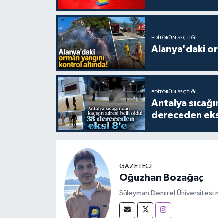
EDITÖRÜN SEÇTIĞI
Alanya'daki or
EDITÖRÜN SEÇTIĞI
Antalya sıcağın
dereceden eks
GAZETECİ
Oğuzhan Bozağaç
Süleyman Demirel Üniversitesi m