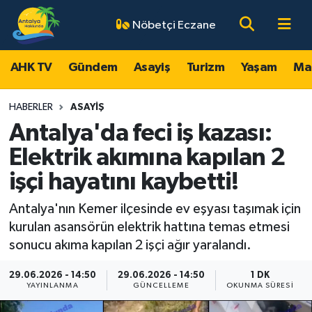
Nöbetçi Eczane
AHK TV
Antalya Nöbetçi Eczaneler
AHK TV
Gündem
Asayiş
Turizm
Yaşam
Ma
Gündem
Antalya Hava Durumu
HABERLER
ASAYIŞ
Asayiş
Antalya Namaz Vakitleri
Antalya'da feci iş kazası:
Elektrik akımına kapılan 2
Turizm
Antalya Trafik Yoğunluk Haritası
işçi hayatını kaybetti!
Yaşam
Süper Lig Puan Durumu ve Fikstür
Antalya'nın Kemer ilçesinde ev eşyası taşımak için
kurulan asansörün elektrik hattına temas etmesi
Magazin
Tüm Manşetler
sonucu akıma kapılan 2 işçi ağır yaralandı.
Ekonomi
Son Dakika Haberleri
29.06.2026 - 14:50
29.06.2026 - 14:50
1 DK
YAYINLANMA
GÜNCELLEME
OKUNMA SÜRESI
Spor
Haber Arşivi