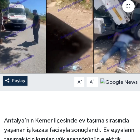
Dünya
Resmi Reklamlar
Paylaş
-
+
A
A
Antalya'nın Kemer ilçesinde ev taşıma sırasında
yaşanan iş kazası faciayla sonuçlandı. Ev eşyalarını
taşımak için kurulan yük asansörünün elektrik