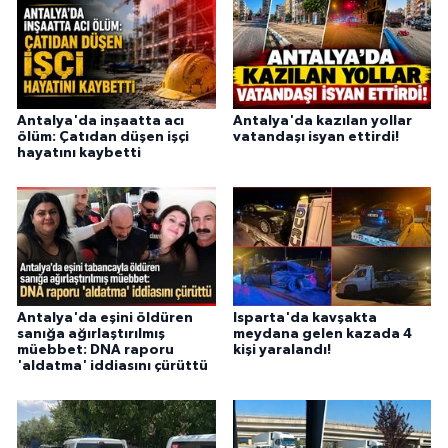
Antalya'da inşaatta acı
Antalya'da kazılan yollar
ölüm: Çatıdan düşen işçi
vatandaşı isyan ettirdi!
hayatını kaybetti
Antalya'da eşini öldüren
Isparta'da kavşakta
sanığa ağırlaştırılmış
meydana gelen kazada 4
müebbet: DNA raporu
kişi yaralandı!
'aldatma' iddiasını çürüttü