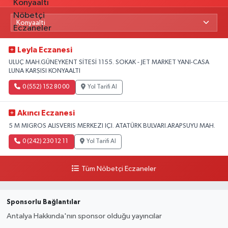
Leyla Eczanesi
ULUÇ MAH.GÜNEYKENT SİTESİ 1155. SOKAK - JET MARKET YANI-CASA
LUNA KARŞISI KONYAALTI
0 (552) 152 80 00
Yol Tarifi Al
Akıncı Eczanesi
5 M MIGROS ALISVERIS MERKEZI IÇI. ATATÜRK BULVARI.ARAPSUYU MAH.
0 (242) 230 12 11
Yol Tarifi Al
Tüm Nöbetçi Eczaneler
Sponsorlu Bağlantılar
Antalya Hakkında'nın sponsor olduğu yayıncılar