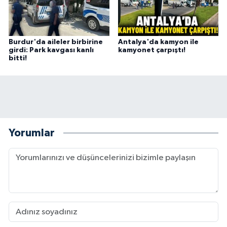
Burdur'da aileler birbirine
Antalya'da kamyon ile
girdi: Park kavgası kanlı
kamyonet çarpıştı!
bitti!
Yorumlar