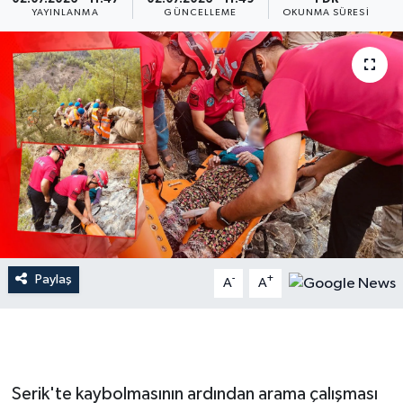
YAYINLANMA
GÜNCELLEME
OKUNMA SÜRESI
Dünya
Resmi Reklamlar
Paylaş
-
+
A
A
Serik'te kaybolmasının ardından arama çalışması