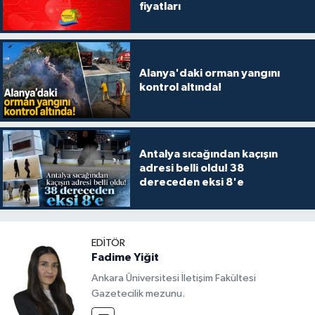
fiyatları
Alanya'daki orman yangını
kontrol altında!
Antalya sıcağından kaçışın
adresi belli oldu! 38
dereceden eksi 8'e
EDITÖR
Fadime Yiğit
Ankara Üniversitesi İletişim Fakültesi
Gazetecilik mezunu.