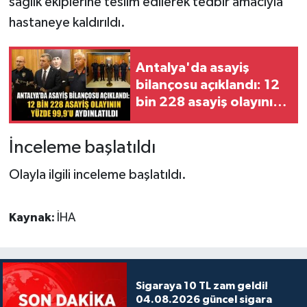
sağlık ekiplerine teslim edilerek tedbir amacıyla
hastaneye kaldırıldı.
Antalya'da asayiş
bilançosu açıklandı: 12
bin 228 asayiş olayının
yüzde 99,9'u
aydınlatıldı
İnceleme başlatıldı
Olayla ilgili inceleme başlatıldı.
Kaynak:
İHA
Sigaraya 10 TL zam geldi!
04.08.2026 güncel sigara