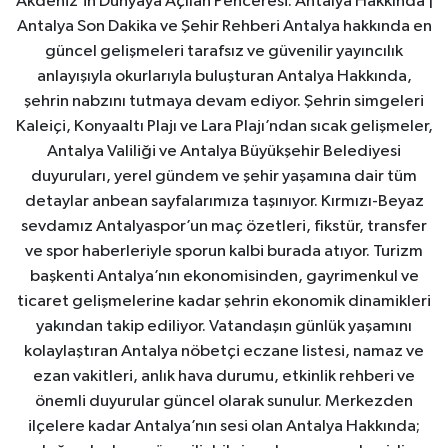
Akdeniz’in Dünyaya Açılan Penceresi: Antalya Hakkında |
Antalya Son Dakika ve Şehir Rehberi Antalya hakkında en
güncel gelişmeleri tarafsız ve güvenilir yayıncılık
anlayışıyla okurlarıyla buluşturan Antalya Hakkında,
şehrin nabzını tutmaya devam ediyor. Şehrin simgeleri
Kaleiçi, Konyaaltı Plajı ve Lara Plajı’ndan sıcak gelişmeler,
Antalya Valiliği ve Antalya Büyükşehir Belediyesi
duyuruları, yerel gündem ve şehir yaşamına dair tüm
detaylar anbean sayfalarımıza taşınıyor. Kırmızı-Beyaz
sevdamız Antalyaspor’un maç özetleri, fikstür, transfer
ve spor haberleriyle sporun kalbi burada atıyor. Turizm
başkenti Antalya’nın ekonomisinden, gayrimenkul ve
ticaret gelişmelerine kadar şehrin ekonomik dinamikleri
yakından takip ediliyor. Vatandaşın günlük yaşamını
kolaylaştıran Antalya nöbetçi eczane listesi, namaz ve
ezan vakitleri, anlık hava durumu, etkinlik rehberi ve
önemli duyurular güncel olarak sunulur. Merkezden
ilçelere kadar Antalya’nın sesi olan Antalya Hakkında;