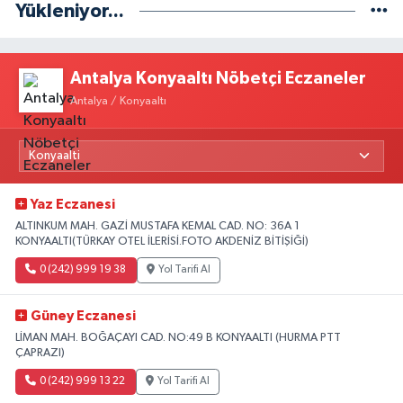
Yükleniyor...
Antalya Konyaaltı Nöbetçi Eczaneler
Antalya / Konyaaltı
Yaz Eczanesi
ALTINKUM MAH. GAZİ MUSTAFA KEMAL CAD. NO: 36A 1
KONYAALTI(TÜRKAY OTEL İLERİSİ.FOTO AKDENİZ BİTİŞİĞİ)
0 (242) 999 19 38
Yol Tarifi Al
Güney Eczanesi
LİMAN MAH. BOĞAÇAYI CAD. NO:49 B KONYAALTI (HURMA PTT
ÇAPRAZI)
0 (242) 999 13 22
Yol Tarifi Al