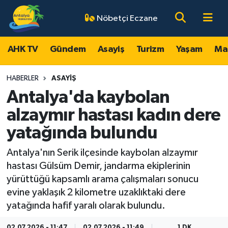
Nöbetçi Eczane
AHK TV
Antalya Nöbetçi Eczaneler
AHK TV
Gündem
Asayiş
Turizm
Yaşam
Ma
Gündem
Antalya Hava Durumu
HABERLER
ASAYIŞ
Asayiş
Antalya Namaz Vakitleri
Antalya'da kaybolan
alzaymır hastası kadın dere
Turizm
Antalya Trafik Yoğunluk Haritası
yatağında bulundu
Yaşam
Süper Lig Puan Durumu ve Fikstür
Antalya'nın Serik ilçesinde kaybolan alzaymır
hastası Gülsüm Demir, jandarma ekiplerinin
Magazin
Tüm Manşetler
yürüttüğü kapsamlı arama çalışmaları sonucu
evine yaklaşık 2 kilometre uzaklıktaki dere
Ekonomi
Son Dakika Haberleri
yatağında hafif yaralı olarak bulundu.
Spor
Haber Arşivi
02.07.2026 - 11:47
02.07.2026 - 11:49
1 DK