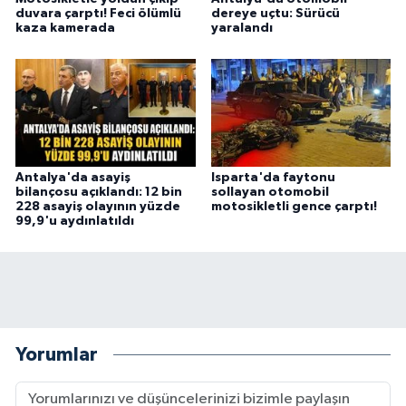
duvara çarptı! Feci ölümlü
dereye uçtu: Sürücü
kaza kamerada
yaralandı
Antalya'da asayiş
Isparta'da faytonu
bilançosu açıklandı: 12 bin
sollayan otomobil
228 asayiş olayının yüzde
motosikletli gence çarptı!
99,9'u aydınlatıldı
Yorumlar