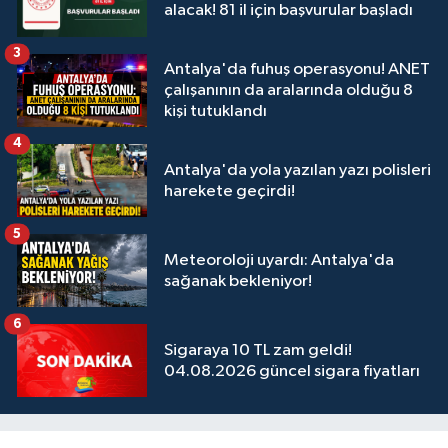
alacak! 81 il için başvurular başladı
3
Antalya'da fuhuş operasyonu! ANET
çalışanının da aralarında olduğu 8
kişi tutuklandı
4
Antalya'da yola yazılan yazı polisleri
harekete geçirdi!
5
Meteoroloji uyardı: Antalya'da
sağanak bekleniyor!
6
Sigaraya 10 TL zam geldi!
04.08.2026 güncel sigara fiyatları