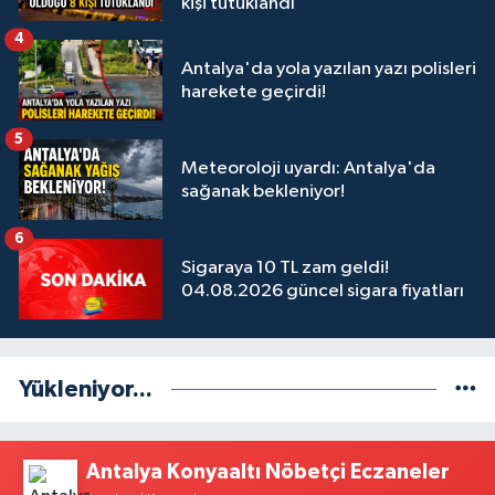
kişi tutuklandı
4
Antalya'da yola yazılan yazı polisleri
harekete geçirdi!
5
Meteoroloji uyardı: Antalya'da
sağanak bekleniyor!
6
Sigaraya 10 TL zam geldi!
04.08.2026 güncel sigara fiyatları
Yükleniyor...
Antalya Konyaaltı Nöbetçi Eczaneler