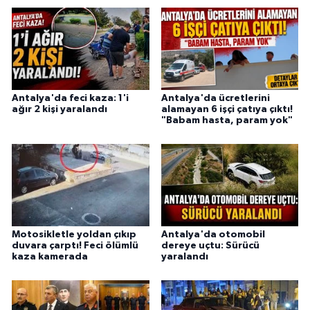
Antalya'da feci kaza: 1'i
Antalya'da ücretlerini
ağır 2 kişi yaralandı
alamayan 6 işçi çatıya çıktı!
"Babam hasta, param yok"
Motosikletle yoldan çıkıp
Antalya'da otomobil
duvara çarptı! Feci ölümlü
dereye uçtu: Sürücü
kaza kamerada
yaralandı