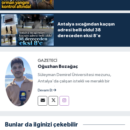
Antalya sıcağından kaçışın
adresi belli oldu! 38
dereceden eksi 8'e
GAZETECİ
Oğuzhan Bozağaç
Süleyman Demirel Üniversitesi mezunu,
Antalya'da çalışan istekli ve meraklı bir
gazeteci.
Devam Et
Bunlar da ilginizi çekebilir