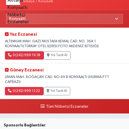
Antalya / Konyaaltı
Yaz Eczanesi
ALTINKUM MAH. GAZİ MUSTAFA KEMAL CAD. NO: 36A 1
KONYAALTI(TÜRKAY OTEL İLERİSİ.FOTO AKDENİZ BİTİŞİĞİ)
0 (242) 999 19 38
Yol Tarifi Al
Güney Eczanesi
LİMAN MAH. BOĞAÇAYI CAD. NO:49 B KONYAALTI (HURMA PTT
ÇAPRAZI)
0 (242) 999 13 22
Yol Tarifi Al
Tüm Nöbetçi Eczaneler
Sponsorlu Bağlantılar