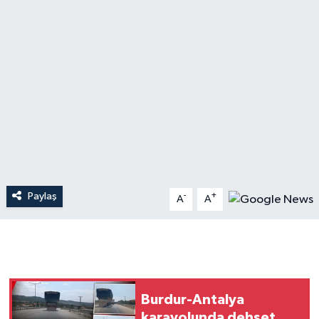
Dünya
Resmi Reklamlar
Paylaş
-
+
A
A
Burdur-Antalya
karayolunda dehşet