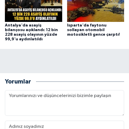
Antalya'da asayiş
Isparta'da faytonu
bilançosu açıklandı: 12 bin
sollayan otomobil
228 asayiş olayının yüzde
motosikletli gence çarptı!
99,9'u aydınlatıldı
Yorumlar