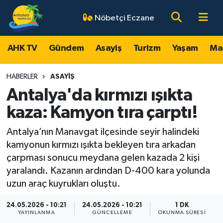
Nöbetçi Eczane
AHK TV
Antalya Nöbetçi Eczaneler
AHK TV
Gündem
Asayiş
Turizm
Yaşam
Ma
Gündem
Antalya Hava Durumu
HABERLER
ASAYIŞ
Asayiş
Antalya Namaz Vakitleri
Antalya'da kırmızı ışıkta
kaza: Kamyon tıra çarptı!
Turizm
Antalya Trafik Yoğunluk Haritası
Antalya’nın Manavgat ilçesinde seyir halindeki
Yaşam
Süper Lig Puan Durumu ve Fikstür
kamyonun kırmızı ışıkta bekleyen tıra arkadan
çarpması sonucu meydana gelen kazada 2 kişi
Magazin
Tüm Manşetler
yaralandı. Kazanın ardından D-400 kara yolunda
uzun araç kuyrukları oluştu.
Ekonomi
Son Dakika Haberleri
24.05.2026 - 10:21
24.05.2026 - 10:21
1 DK
YAYINLANMA
GÜNCELLEME
OKUNMA SÜRESI
Spor
Haber Arşivi