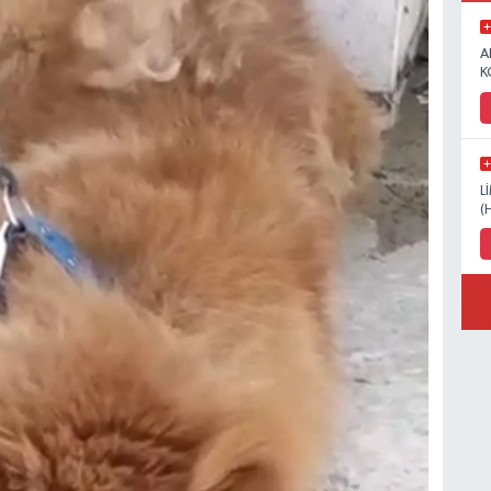
A
K
L
(