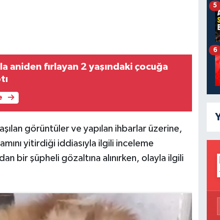
5
6
la aniden fırlayan 2 yaşındaki çocuğa
tı
e
Y
ılan görüntüler ve yapılan ihbarlar üzerine,
nı yitirdiği iddiasıyla ilgili inceleme
an bir şüpheli gözaltına alınırken, olayla ilgili