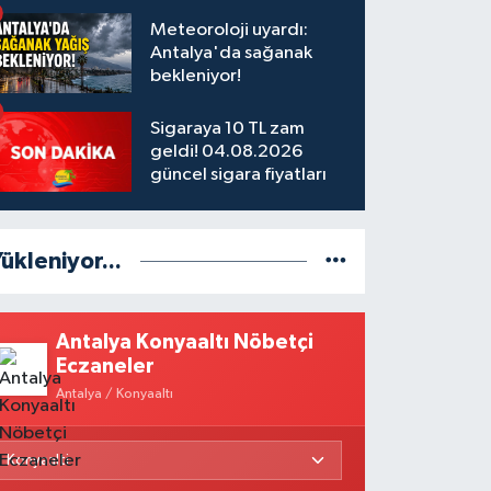
olduğu 8 kişi tutuklandı
Meteoroloji uyardı:
Antalya'da sağanak
bekleniyor!
Sigaraya 10 TL zam
geldi! 04.08.2026
güncel sigara fiyatları
ükleniyor...
Antalya Konyaaltı Nöbetçi
Eczaneler
Antalya / Konyaaltı