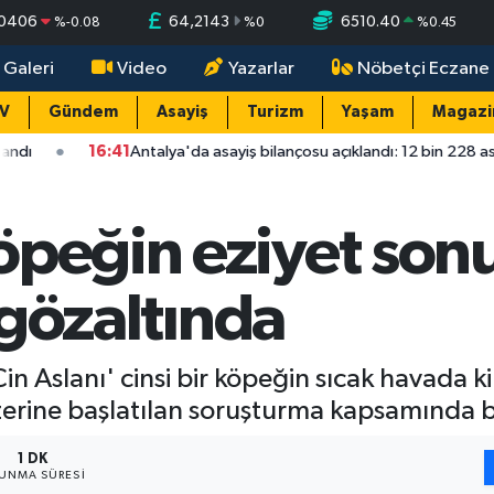
,0406
64,2143
6510.40
%
-0.08
%
0
%
0.45
 Galeri
Video
Yazarlar
Nöbetçi Eczane
TV
Gündem
Asayiş
Turizm
Yaşam
Magazi
ntalya'da asayiş bilançosu açıklandı: 12 bin 228 asayiş olayının yüzde 
öpeğin eziyet son
i gözaltında
Çin Aslanı' cinsi bir köpeğin sıcak havada 
erine başlatılan soruşturma kapsamında bir
1 DK
UNMA SÜRESI