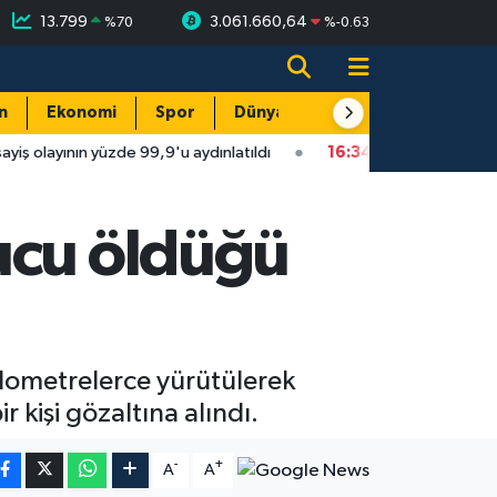
13.799
3.061.660,64
%
70
%
-0.63
n
Ekonomi
Spor
Dünya
Resmi Reklamlar
99,9'u aydınlatıldı
16:34
Isparta'da faytonu sollayan otomobil 
ucu öldüğü
kilometrelerce yürütülerek
 kişi gözaltına alındı.
-
+
A
A