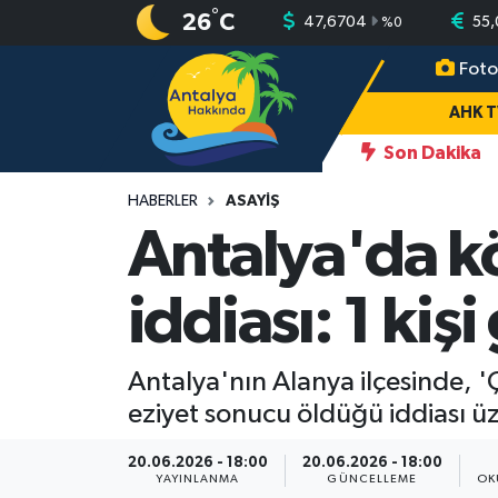
°
26
C
47,6704
55
%
0
Foto
AHK TV
Antalya Nöbetçi Eczaneler
AHK 
Gündem
Antalya Hava Durumu
Son Dakika
:15
Antalya'da otomobil dereye uçtu: Sürücü yaralandı
16:41
A
Asayiş
Antalya Namaz Vakitleri
HABERLER
ASAYIŞ
Antalya'da k
Turizm
Antalya Trafik Yoğunluk Haritası
iddiası: 1 kiş
Yaşam
Süper Lig Puan Durumu ve Fikstür
Magazin
Tüm Manşetler
Antalya'nın Alanya ilçesinde, '
eziyet sonucu öldüğü iddiası üz
Ekonomi
Son Dakika Haberleri
20.06.2026 - 18:00
20.06.2026 - 18:00
Spor
Haber Arşivi
YAYINLANMA
GÜNCELLEME
OK