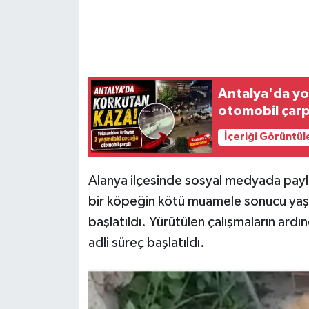
Antalya'da yo
otomobil çarp
İçeriği Görüntül
Alanya ilçesinde sosyal medyada paylaş
bir köpeğin kötü muamele sonucu yaşamı
başlatıldı. Yürütülen çalışmaların ardınd
adli süreç başlatıldı.