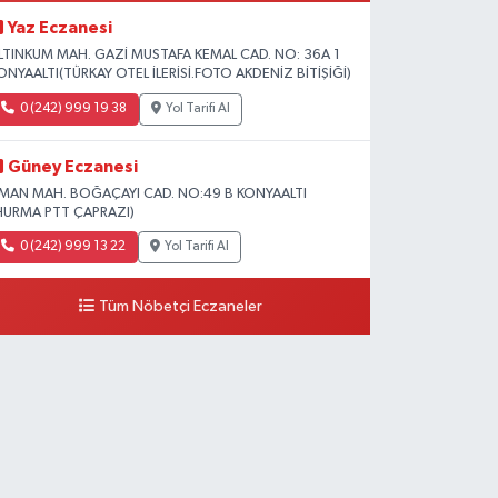
Yaz Eczanesi
LTINKUM MAH. GAZİ MUSTAFA KEMAL CAD. NO: 36A 1
ONYAALTI(TÜRKAY OTEL İLERİSİ.FOTO AKDENİZ BİTİŞİĞİ)
0 (242) 999 19 38
Yol Tarifi Al
Güney Eczanesi
İMAN MAH. BOĞAÇAYI CAD. NO:49 B KONYAALTI
HURMA PTT ÇAPRAZI)
0 (242) 999 13 22
Yol Tarifi Al
Tüm Nöbetçi Eczaneler