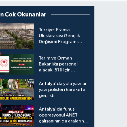
En Çok Okunanlar
Türkiye–Fransa
Uluslararası Gençlik
Değişimi Programı
Başvuruları Başladı
Tarım ve Orman
Bakanlığı personel
alacak! 81 il için
başvurular başladı
Antalya'da yola yazılan
yazı polisleri harekete
geçirdi!
Antalya'da fuhuş
operasyonu! ANET
çalışanının da aralarında