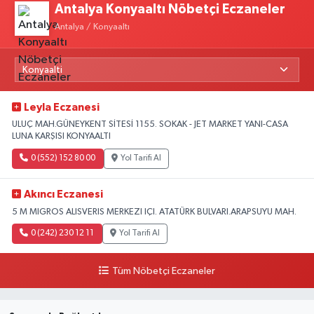
Antalya Konyaaltı Nöbetçi Eczaneler
Antalya / Konyaaltı
Leyla Eczanesi
ULUÇ MAH.GÜNEYKENT SİTESİ 1155. SOKAK - JET MARKET YANI-CASA
LUNA KARŞISI KONYAALTI
0 (552) 152 80 00
Yol Tarifi Al
Akıncı Eczanesi
5 M MIGROS ALISVERIS MERKEZI IÇI. ATATÜRK BULVARI.ARAPSUYU MAH.
0 (242) 230 12 11
Yol Tarifi Al
Tüm Nöbetçi Eczaneler