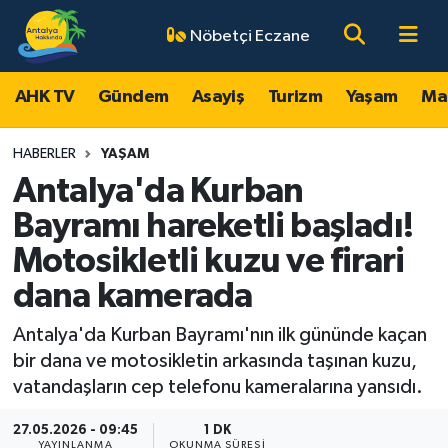
Nöbetçi Eczane
AHK TV
Antalya Nöbetçi Eczaneler
AHK TV
Gündem
Asayiş
Turizm
Yaşam
Ma
Gündem
Antalya Hava Durumu
HABERLER
YAŞAM
Asayiş
Antalya Namaz Vakitleri
Antalya'da Kurban
Bayramı hareketli başladı!
Turizm
Antalya Trafik Yoğunluk Haritası
Motosikletli kuzu ve firari
Yaşam
Süper Lig Puan Durumu ve Fikstür
dana kamerada
Magazin
Tüm Manşetler
Antalya'da Kurban Bayramı'nın ilk gününde kaçan
bir dana ve motosikletin arkasında taşınan kuzu,
Ekonomi
Son Dakika Haberleri
vatandaşların cep telefonu kameralarına yansıdı.
27.05.2026 - 09:45
1 DK
Spor
Haber Arşivi
YAYINLANMA
OKUNMA SÜRESI