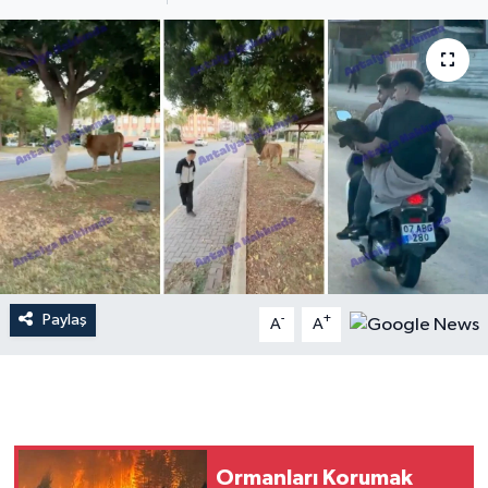
Dünya
Resmi Reklamlar
Paylaş
-
+
A
A
Ormanları Korumak