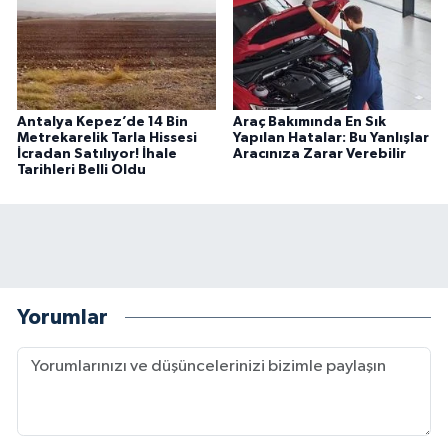
Antalya Kepez’de 14 Bin
Araç Bakımında En Sık
Metrekarelik Tarla Hissesi
Yapılan Hatalar: Bu Yanlışlar
İcradan Satılıyor! İhale
Aracınıza Zarar Verebilir
Tarihleri Belli Oldu
Yorumlar