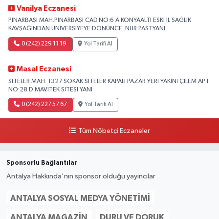
Vanilya Eczanesi
PINARBAŞI MAH.PINARBAŞI CAD.NO:6 A KONYAALTI ESKİ İL SAĞLIK
KAVŞAĞINDAN ÜNİVERSİYEYE DÖNÜNCE .NUR PAST.YANI
0 (242) 229 11 19
Yol Tarifi Al
Masal Eczanesi
SITELER MAH. 1327 SOKAK SITELER KAPALI PAZAR YERI YAKINI ÇILEM APT
NO:28 D MAVITEK SITESI YANI
0 (242) 227 57 67
Yol Tarifi Al
Tüm Nöbetçi Eczaneler
Sponsorlu Bağlantılar
Antalya Hakkında'nın sponsor olduğu yayıncılar
ANTALYA SOSYAL MEDYA YÖNETIMI
ANTALYA MAGAZIN
DURU VE DORUK