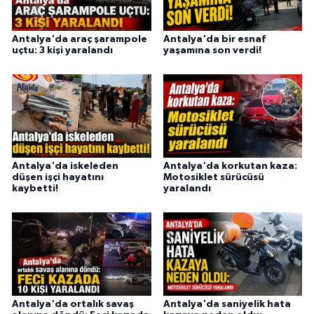
Antalya'da araç şarampole
Antalya'da bir esnaf
uçtu: 3 kişi yaralandı
yaşamına son verdi!
Antalya'da iskeleden
Antalya'da korkutan kaza:
düşen işçi hayatını
Motosiklet sürücüsü
kaybetti!
yaralandı
Antalya'da ortalık savaş
Antalya'da saniyelik hata