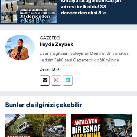
Antalya sıcağından kaçışın
adresi belli oldu! 38
dereceden eksi 8'e
GAZETECI
İlayda Zeybek
Lisans eğitimini Süleyman Demirel Üniversitesi
İletişim Fakültesi Gazetecilik bölümünde
tamamladı. 2023'den beri aktif olarak basılı,
Devam Et
görsel ve sosyal mecralarda haber üretim
aşamalarında muhabir ve editör olarak görev
alıyor.
Bunlar da ilginizi çekebilir