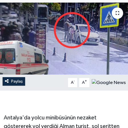
Dünya
Resmi Reklamlar
Paylaş
-
+
A
A
Antalya'da yolcu minibüsünün nezaket
göstererek yol verdiği Alman turist, sol şeritten