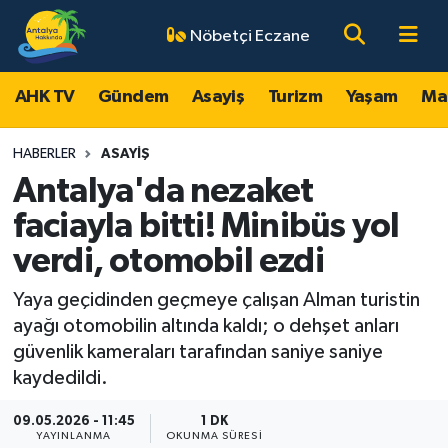
Nöbetçi Eczane
AHK TV
Antalya Nöbetçi Eczaneler
AHK TV
Gündem
Asayiş
Turizm
Yaşam
Ma
Gündem
Antalya Hava Durumu
HABERLER
ASAYIŞ
Asayiş
Antalya Namaz Vakitleri
Antalya'da nezaket
faciayla bitti! Minibüs yol
Turizm
Antalya Trafik Yoğunluk Haritası
verdi, otomobil ezdi
Yaşam
Süper Lig Puan Durumu ve Fikstür
Yaya geçidinden geçmeye çalışan Alman turistin
ayağı otomobilin altında kaldı; o dehşet anları
Magazin
Tüm Manşetler
güvenlik kameraları tarafından saniye saniye
kaydedildi.
Ekonomi
Son Dakika Haberleri
09.05.2026 - 11:45
1 DK
Spor
Haber Arşivi
YAYINLANMA
OKUNMA SÜRESI