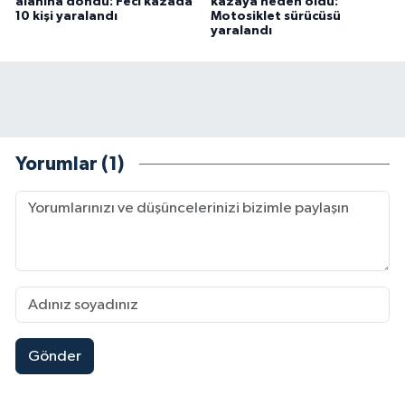
alanına döndü: Feci kazada
kazaya neden oldu:
10 kişi yaralandı
Motosiklet sürücüsü
yaralandı
Yorumlar (1)
Gönder