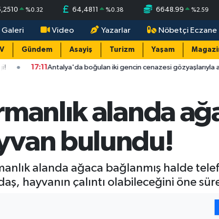
5,2510
64,4811
6648.99
%
0.32
%
0.38
%
2.59
 Galeri
Video
Yazarlar
Nöbetçi Eczane
TV
Gündem
Asayiş
Turizm
Yaşam
Magazi
Antalya'da boğulan iki gencin cenazesi gözyaşlarıyla alındı: "Ciğerim
manlık alanda ağa
yvan bulundu!
rmanlık alanda ağaca bağlanmış halde tel
, hayvanın çalıntı olabileceğini öne sürer