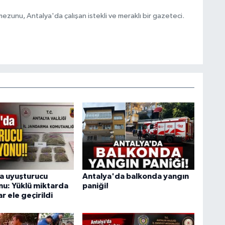
ezunu, Antalya'da çalışan istekli ve meraklı bir gazeteci.
a uyuşturucu
Antalya'da balkonda yangın
u: Yüklü miktarda
paniği!
r ele geçirildi