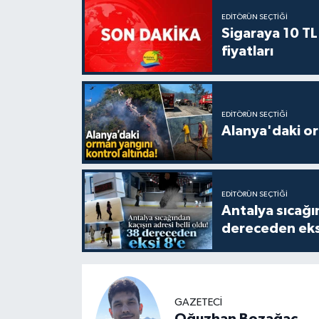
EDITÖRÜN SEÇTIĞI
Sigaraya 10 TL
fiyatları
EDITÖRÜN SEÇTIĞI
Alanya'daki or
EDITÖRÜN SEÇTIĞI
Antalya sıcağın
dereceden eks
GAZETECİ