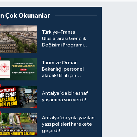
En Çok Okunanlar
Türkiye–Fransa
Uluslararası Gençlik
Değişimi Programı
Başvuruları Başladı
Tarım ve Orman
Bakanlığı personel
alacak! 81 il için
başvurular başladı
Antalya'da bir esnaf
yaşamına son verdi!
Antalya'da yola yazılan
yazı polisleri harekete
geçirdi!