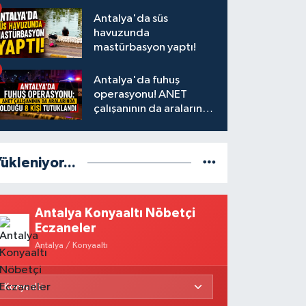
Antalya'da süs
havuzunda
mastürbasyon yaptı!
Antalya'da fuhuş
operasyonu! ANET
çalışanının da aralarında
olduğu 8 kişi tutuklandı
ükleniyor...
Antalya Konyaaltı Nöbetçi
Eczaneler
Antalya / Konyaaltı