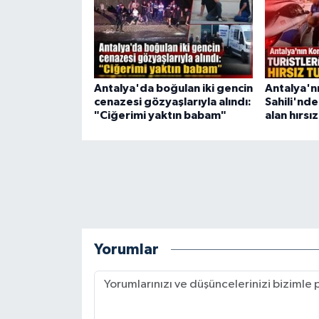
Antalya'da boğulan iki gencin
Antalya'n
cenazesi gözyaşlarıyla alındı:
Sahili'nde
"Ciğerimi yaktın babam"
alan hırsı
Yorumlar