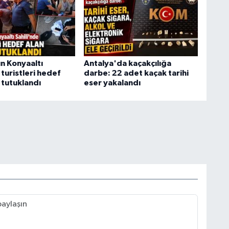
ın Konyaaltı
Antalya'da kaçakçılığa
 turistleri hedef
darbe: 22 adet kaçak tarihi
z tutuklandı
eser yakalandı