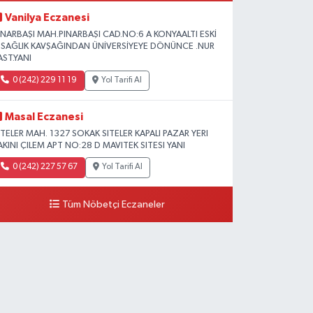
Vanilya Eczanesi
INARBAŞI MAH.PINARBAŞI CAD.NO:6 A KONYAALTI ESKİ
L SAĞLIK KAVŞAĞINDAN ÜNİVERSİYEYE DÖNÜNCE .NUR
AST.YANI
0 (242) 229 11 19
Yol Tarifi Al
Masal Eczanesi
ITELER MAH. 1327 SOKAK SITELER KAPALI PAZAR YERI
AKINI ÇILEM APT NO:28 D MAVITEK SITESI YANI
0 (242) 227 57 67
Yol Tarifi Al
Tüm Nöbetçi Eczaneler