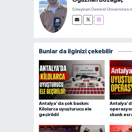
Oğuzhan Bozağaç
Süleyman Demirel Üniversitesi m
Bunlar da ilginizi çekebilir
Antalya'da şok baskın:
Antalya'd
Kilolarca uyuşturucu ele
operasyon
geçirildi!
skunk esra