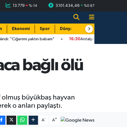
13.779
3.101.434,46
%
-14
%
0.87
n
Ekonomi
Spor
Dünya
Resmi Reklamlar
i yaktın babam"
16:30
Antalya sahilinde üzen olay: Caretta yavr
ca bağlı ölü
ef olmuş büyükbaş hayvan
ek o anları paylaştı.
-
+
A
A