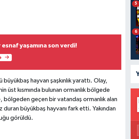
5
6
r esnaf yaşamına son verdi!
e
Y
 büyükbaş hayvan şaşkınlık yarattı. Olay,
’nin üst kısmında bulunan ormanlık bölgede
e, bölgeden geçen bir vatandaş ormanlık alan
iz duran büyükbaş hayvanı fark etti. Yakından
duğu görüldü.