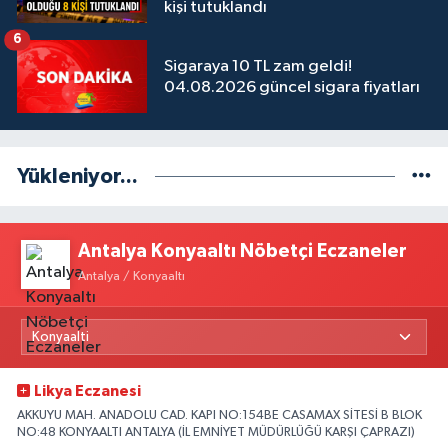
kişi tutuklandı
6
Sigaraya 10 TL zam geldi!
04.08.2026 güncel sigara fiyatları
Yükleniyor...
Antalya Konyaaltı Nöbetçi Eczaneler
Antalya / Konyaaltı
Likya Eczanesi
AKKUYU MAH. ANADOLU CAD. KAPI NO:154BE CASAMAX SİTESİ B BLOK
NO:48 KONYAALTI ANTALYA (İL EMNİYET MÜDÜRLÜĞÜ KARŞI ÇAPRAZI)