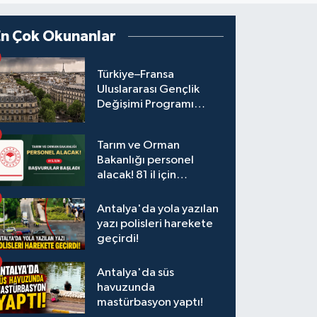
En Çok Okunanlar
Türkiye–Fransa
Uluslararası Gençlik
Değişimi Programı
Başvuruları Başladı
Tarım ve Orman
Bakanlığı personel
alacak! 81 il için
başvurular başladı
Antalya'da yola yazılan
yazı polisleri harekete
geçirdi!
Antalya'da süs
havuzunda
mastürbasyon yaptı!