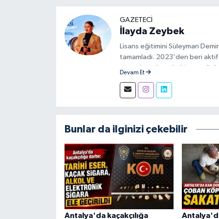
GAZETECI
İlayda Zeybek
Lisans eğitimini Süleyman Demir
tamamladı. 2023'den beri aktif 
aşamalarında muhabir ve editör 
Devam Et
Bunlar da ilginizi çekebilir
Antalya'da kaçakçılığa
Antalya'd