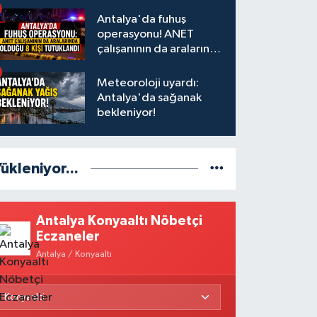
Antalya'da fuhuş
operasyonu! ANET
çalışanının da aralarında
olduğu 8 kişi tutuklandı
Meteoroloji uyardı:
Antalya'da sağanak
bekleniyor!
ükleniyor...
Antalya Konyaaltı Nöbetçi
Eczaneler
Antalya / Konyaaltı