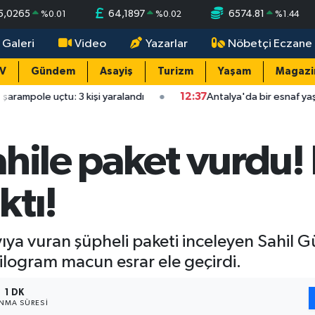
5,0265
64,1897
6574.81
%
0.01
%
0.02
%
1.44
 Galeri
Video
Yazarlar
Nöbetçi Eczane
TV
Gündem
Asayiş
Turizm
Yaşam
Magazi
3 kişi yaralandı
12:37
Antalya'da bir esnaf yaşamına son verdi
hile paket vurdu!
ktı!
ıya vuran şüpheli paketi inceleyen Sahil Gü
ilogram macun esrar ele geçirdi.
1 DK
NMA SÜRESI