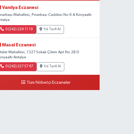
Vanilya Eczanesi
ınarbaşı Mahallesi, Pınarbaşı Caddesi No:6 A Konyaaltı
ntalya
0 (242) 229 11 19
Yol Tarifi Al
Masal Eczanesi
iteler Mahallesi, 1327 Sokak Çilem Apt No:28 D
onyaaltı Antalya
0 (242) 227 57 67
Yol Tarifi Al
Tüm Nöbetçi Eczaneler