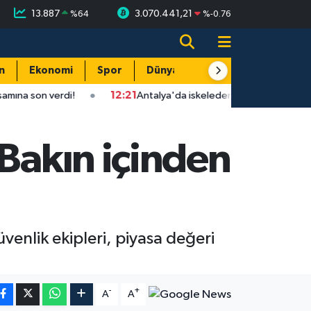
13.887
3.070.441,21
%
64
%
-0.76
n
Ekonomi
Spor
Dünya
Resmi Reklamlar
!
12:21
Antalya'da iskeleden düşen işçi hayatını kaybetti!
 Bakın içinden
venlik ekipleri, piyasa değeri
-
+
A
A