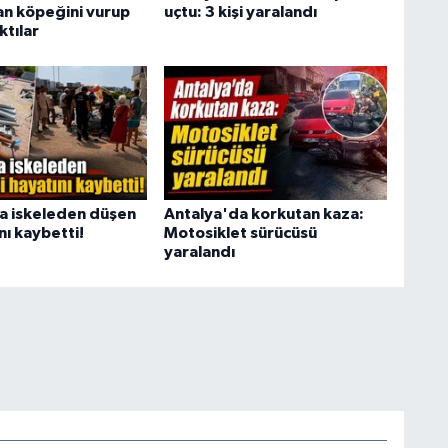
an köpeğini vurup
uçtu: 3 kişi yaralandı
ktılar
a iskeleden düşen
Antalya'da korkutan kaza:
ını kaybetti!
Motosiklet sürücüsü
yaralandı