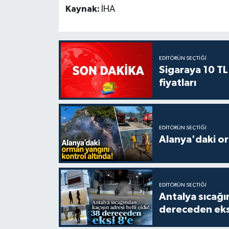
Kaynak:
İHA
EDITÖRÜN SEÇTIĞI
Sigaraya 10 TL
fiyatları
EDITÖRÜN SEÇTIĞI
Alanya'daki or
EDITÖRÜN SEÇTIĞI
Antalya sıcağın
dereceden eks