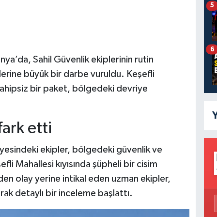
5
6
ya’da, Sahil Güvenlik ekiplerinin rutin
lerine büyük bir darbe vuruldu. Keşefli
 sahipsiz bir paket, bölgedeki devriye
Y
ark etti
yesindeki ekipler, bölgedeki güvenlik ve
fli Mahallesi kıyısında şüpheli bir cisim
en olay yerine intikal eden uzman ekipler,
rak detaylı bir inceleme başlattı.