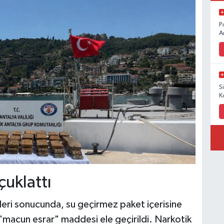
P
A
S
K
çuklattı
emleri sonucunda, su geçirmez paket içerisine
"macun esrar" maddesi ele geçirildi. Narkotik