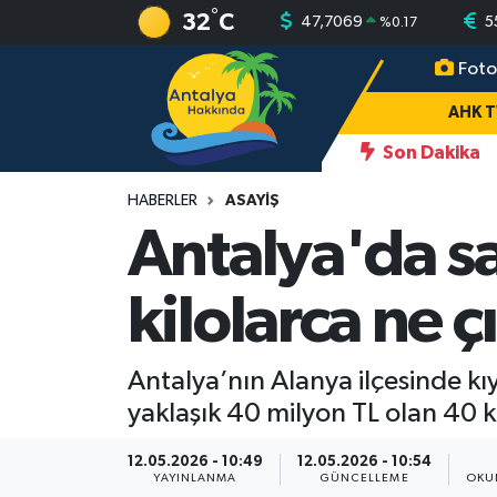
°
32
C
47,7069
5
%
0.17
Foto
AHK TV
Antalya Nöbetçi Eczaneler
AHK 
Gündem
Antalya Hava Durumu
Son Dakika
 vurup sakat bıraktılar
12:45
Antalya'da araç şarampole uçtu: 
Asayiş
Antalya Namaz Vakitleri
HABERLER
ASAYIŞ
Antalya'da sa
Turizm
Antalya Trafik Yoğunluk Haritası
kilolarca ne çı
Yaşam
Süper Lig Puan Durumu ve Fikstür
Magazin
Tüm Manşetler
Antalya’nın Alanya ilçesinde kıy
yaklaşık 40 milyon TL olan 40 k
Ekonomi
Son Dakika Haberleri
12.05.2026 - 10:49
12.05.2026 - 10:54
Spor
Haber Arşivi
YAYINLANMA
GÜNCELLEME
OKU