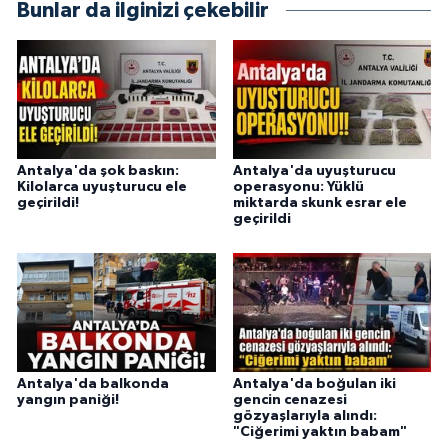
Bunlar da ilginizi çekebilir
Antalya'da şok baskın:
Antalya'da uyuşturucu
Kilolarca uyuşturucu ele
operasyonu: Yüklü
geçirildi!
miktarda skunk esrar ele
geçirildi
Antalya'da balkonda
Antalya'da boğulan iki
yangın paniği!
gencin cenazesi
gözyaşlarıyla alındı:
"Ciğerimi yaktın babam"