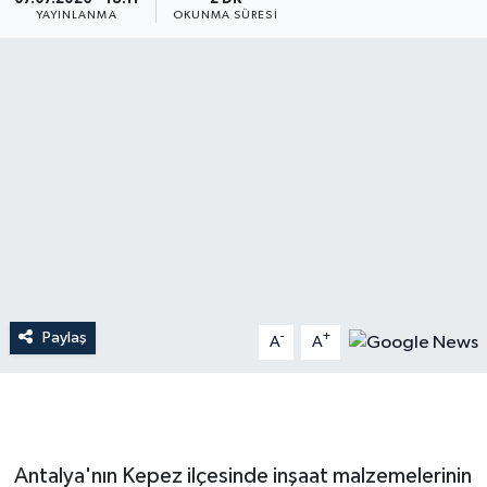
YAYINLANMA
OKUNMA SÜRESI
Dünya
Resmi Reklamlar
Paylaş
-
+
A
A
Antalya'nın Kepez ilçesinde inşaat malzemelerinin