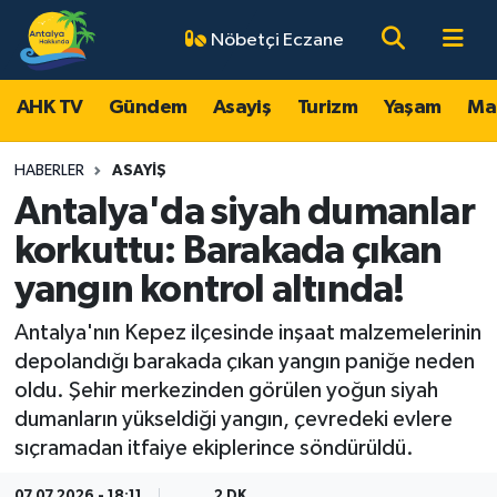
Nöbetçi Eczane
AHK TV
Antalya Nöbetçi Eczaneler
AHK TV
Gündem
Asayiş
Turizm
Yaşam
Ma
Gündem
Antalya Hava Durumu
HABERLER
ASAYIŞ
Asayiş
Antalya Namaz Vakitleri
Antalya'da siyah dumanlar
korkuttu: Barakada çıkan
Turizm
Antalya Trafik Yoğunluk Haritası
yangın kontrol altında!
Yaşam
Süper Lig Puan Durumu ve Fikstür
Antalya'nın Kepez ilçesinde inşaat malzemelerinin
depolandığı barakada çıkan yangın paniğe neden
Magazin
Tüm Manşetler
oldu. Şehir merkezinden görülen yoğun siyah
dumanların yükseldiği yangın, çevredeki evlere
Ekonomi
Son Dakika Haberleri
sıçramadan itfaiye ekiplerince söndürüldü.
Spor
Haber Arşivi
07.07.2026 - 18:11
2 DK