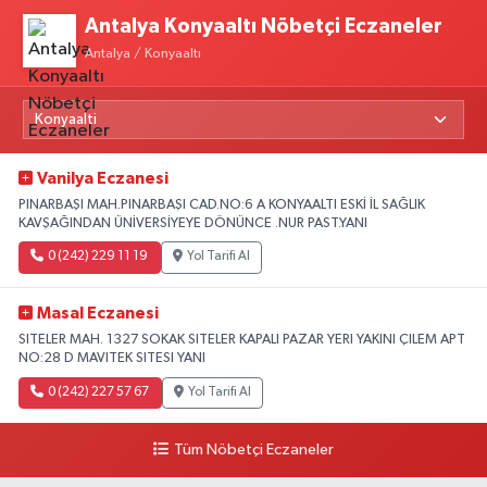
Antalya Konyaaltı Nöbetçi Eczaneler
Antalya / Konyaaltı
Vanilya Eczanesi
PINARBAŞI MAH.PINARBAŞI CAD.NO:6 A KONYAALTI ESKİ İL SAĞLIK
KAVŞAĞINDAN ÜNİVERSİYEYE DÖNÜNCE .NUR PAST.YANI
0 (242) 229 11 19
Yol Tarifi Al
Masal Eczanesi
SITELER MAH. 1327 SOKAK SITELER KAPALI PAZAR YERI YAKINI ÇILEM APT
NO:28 D MAVITEK SITESI YANI
0 (242) 227 57 67
Yol Tarifi Al
Tüm Nöbetçi Eczaneler