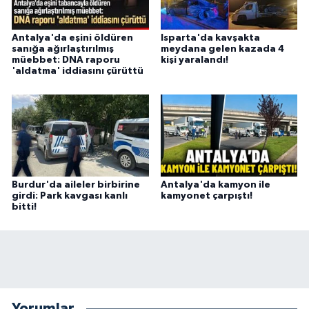
Antalya'da eşini öldüren
Isparta'da kavşakta
sanığa ağırlaştırılmış
meydana gelen kazada 4
müebbet: DNA raporu
kişi yaralandı!
'aldatma' iddiasını çürüttü
Burdur'da aileler birbirine
Antalya'da kamyon ile
girdi: Park kavgası kanlı
kamyonet çarpıştı!
bitti!
Yorumlar