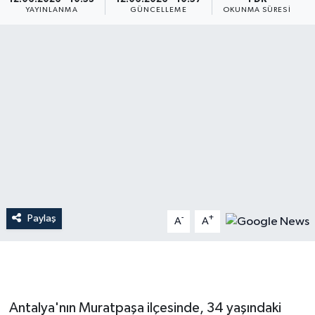
YAYINLANMA
GÜNCELLEME
OKUNMA SÜRESI
Dünya
Resmi Reklamlar
Paylaş
-
+
A
A
Antalya'nın Muratpaşa ilçesinde, 34 yaşındaki