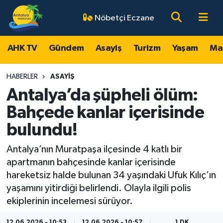
Nöbetçi Eczane
AHK TV
Antalya Nöbetçi Eczaneler
AHK TV
Gündem
Asayiş
Turizm
Yaşam
Ma
Gündem
Antalya Hava Durumu
HABERLER
ASAYIŞ
Asayiş
Antalya Namaz Vakitleri
Antalya’da şüpheli ölüm:
Bahçede kanlar içerisinde
Turizm
Antalya Trafik Yoğunluk Haritası
bulundu!
Yaşam
Süper Lig Puan Durumu ve Fikstür
Antalya’nın Muratpaşa ilçesinde 4 katlı bir
apartmanın bahçesinde kanlar içerisinde
Magazin
Tüm Manşetler
hareketsiz halde bulunan 34 yaşındaki Ufuk Kılıç’ın
yaşamını yitirdiği belirlendi. Olayla ilgili polis
Ekonomi
Son Dakika Haberleri
ekiplerinin incelemesi sürüyor.
Spor
Haber Arşivi
12.06.2026 - 10:53
12.06.2026 - 10:57
1 DK