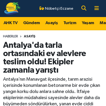
Nöbetçi Eczane
AHK TV
Antalya Nöbetçi Eczaneler
AHK TV
Gündem
Asayiş
Turizm
Yaşam
Ma
Gündem
Antalya Hava Durumu
HABERLER
ASAYIŞ
Asayiş
Antalya Namaz Vakitleri
Antalya'da tarla
ortasındaki ev alevlere
Turizm
Antalya Trafik Yoğunluk Haritası
teslim oldu! Ekipler
Yaşam
Süper Lig Puan Durumu ve Fikstür
zamanla yarıştı
Magazin
Tüm Manşetler
Antalya’nın Manavgat ilçesinde, tarım arazisi
içerisinde konumlanan betonarme bir evde çıkan
Ekonomi
Son Dakika Haberleri
yangın korku dolu anlara sahne oldu. İtfaiye
ekiplerinin müdahalesi sayesinde alevler daha da
Spor
Haber Arşivi
büyümeden söndürülürken, yanan evde ciddi