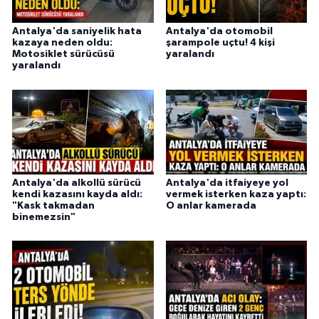
Antalya'da saniyelik hata
Antalya'da otomobil
kazaya neden oldu:
şarampole uçtu! 4 kişi
Motosiklet sürücüsü
yaralandı
yaralandı
Antalya'da alkollü sürücü
Antalya'da itfaiyeye yol
kendi kazasını kayda aldı:
vermek isterken kaza yaptı:
"Kask takmadan
O anlar kamerada
binemezsin"