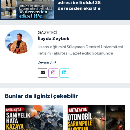
adresi belli oldu! 38
dereceden eksi 8'e
GAZETECI
İlayda Zeybek
Lisans eğitimini Süleyman Demirel Üniversitesi
İletişim Fakültesi Gazetecilik bölümünde
tamamladı. 2023'den beri aktif olarak basılı,
Devam Et
görsel ve sosyal mecralarda haber üretim
aşamalarında muhabir ve editör olarak görev
alıyor.
Bunlar da ilginizi çekebilir