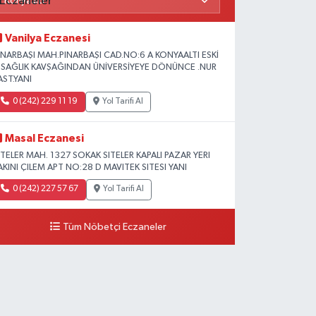
Vanilya Eczanesi
INARBAŞI MAH.PINARBAŞI CAD.NO:6 A KONYAALTI ESKİ
L SAĞLIK KAVŞAĞINDAN ÜNİVERSİYEYE DÖNÜNCE .NUR
AST.YANI
0 (242) 229 11 19
Yol Tarifi Al
Masal Eczanesi
ITELER MAH. 1327 SOKAK SITELER KAPALI PAZAR YERI
AKINI ÇILEM APT NO:28 D MAVITEK SITESI YANI
0 (242) 227 57 67
Yol Tarifi Al
Tüm Nöbetçi Eczaneler