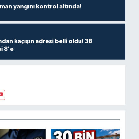
man yangını kontrol altında!
dan kaçışın adresi belli oldu! 38
i 8'e