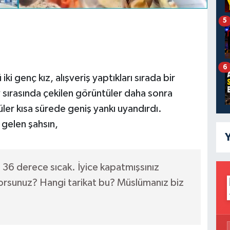
5
6
iki genç kız, alışveriş yaptıkları sırada bir
y sırasında çekilen görüntüler daha sonra
ler kısa sürede geniş yankı uyandırdı.
 gelen şahsın,
Y
36 derece sıcak. İyice kapatmışsınız
yorsunuz? Hangi tarikat bu? Müslümanız biz