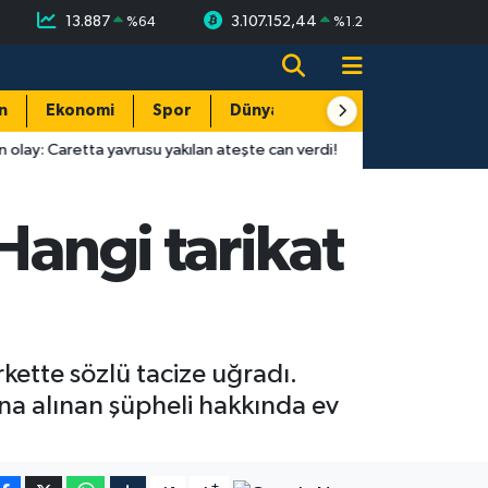
13.887
3.107.152,44
%
64
%
1.2
n
Ekonomi
Spor
Dünya
Resmi Reklamlar
 yavrusu yakılan ateşte can verdi!
16:01
Antalyaspor-Keçiöreng
Hangi tarikat
arkette sözlü tacize uğradı.
na alınan şüpheli hakkında ev
-
+