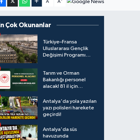
A
A
En Çok Okunanlar
Türkiye–Fransa
Uluslararası Gençlik
Değişimi Programı
Başvuruları Başladı
Tarım ve Orman
Bakanlığı personel
alacak! 81 il için
başvurular başladı
Antalya'da yola yazılan
yazı polisleri harekete
geçirdi!
Antalya'da süs
havuzunda