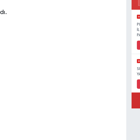
dı.
P
İ
P
S
Y