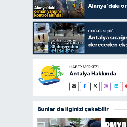
Alanya'daki or
EDITÖRÜN SEÇTIĞI
Antalya sıcağın
dereceden eks
HABER MERKEZI
Antalya Hakkında
Bunlar da ilginizi çekebilir