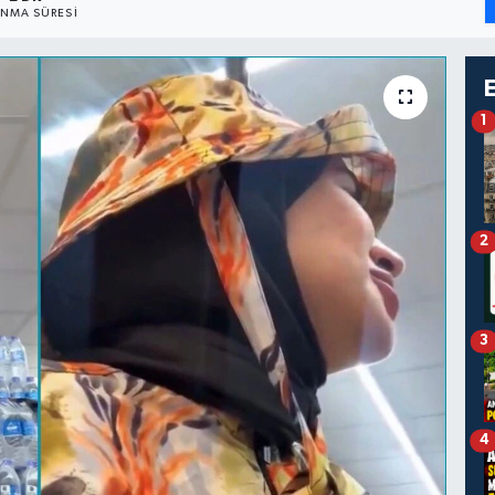
NMA SÜRESI
1
2
3
4