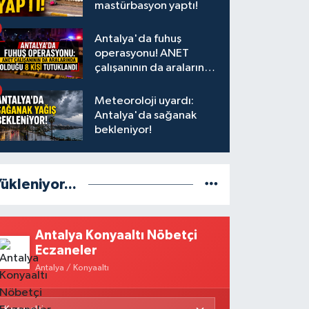
mastürbasyon yaptı!
Antalya'da fuhuş
operasyonu! ANET
çalışanının da aralarında
olduğu 8 kişi tutuklandı
Meteoroloji uyardı:
Antalya'da sağanak
bekleniyor!
ükleniyor...
Antalya Konyaaltı Nöbetçi
Eczaneler
Antalya / Konyaaltı