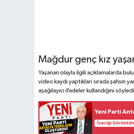
Mağdur genç kız yaşan
Yaşanan olayla ilgili açıklamalarda 
video kaydı yaptıkları sırada şahsın ya
aşağılayıcı ifadeler kullandığını söyle
Yeni Parti Ant
İçeriği Görüntül