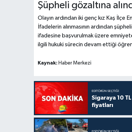
Şüpheli gözaltına alın
Olayın ardından iki genç kız Kaş İlçe
İfadelerin alınmasının ardından şüpheli
ifadesine başvurulmak üzere emniyete ç
ilgili hukuki sürecin devam ettiği öğren
Kaynak:
Haber Merkezi
EDITÖRÜN SEÇTIĞI
Sigaraya 10 TL
fiyatları
EDITÖRÜN SEÇTIĞI