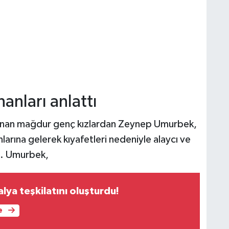
anları anlattı
bulunan mağdur genç kızlardan Zeynep Umurbek,
nlarına gelerek kıyafetleri nedeniyle alaycı ve
di. Umurbek,
alya teşkilatını oluşturdu!
e