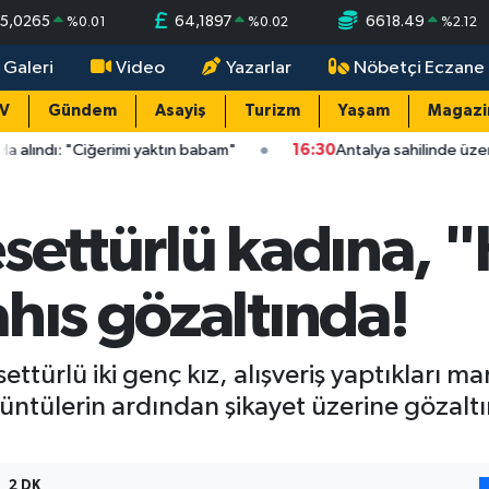
5,0265
64,1897
6618.49
%
0.01
%
0.02
%
2.12
 Galeri
Video
Yazarlar
Nöbetçi Eczane
TV
Gündem
Asayiş
Turizm
Yaşam
Magazi
erimi yaktın babam"
16:30
Antalya sahilinde üzen olay: Caretta
settürlü kadına, "
hıs gözaltında!
ettürlü iki genç kız, alışveriş yaptıkları m
ntülerin ardından şikayet üzerine gözaltı
2 DK