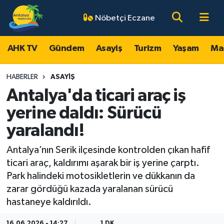
Nöbetçi Eczane
AHK TV
Antalya Nöbetçi Eczaneler
AHK TV
Gündem
Asayiş
Turizm
Yaşam
Ma
Gündem
Antalya Hava Durumu
HABERLER
ASAYIŞ
Asayiş
Antalya Namaz Vakitleri
Antalya'da ticari araç iş
yerine daldı: Sürücü
Turizm
Antalya Trafik Yoğunluk Haritası
yaralandı!
Yaşam
Süper Lig Puan Durumu ve Fikstür
Antalya’nın Serik ilçesinde kontrolden çıkan hafif
ticari araç, kaldırımı aşarak bir iş yerine çarptı.
Magazin
Tüm Manşetler
Park halindeki motosikletlerin ve dükkanın da
zarar gördüğü kazada yaralanan sürücü
Ekonomi
Son Dakika Haberleri
hastaneye kaldırıldı.
Spor
Haber Arşivi
16.06.2026 - 14:27
1 DK