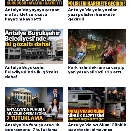
Antalya'da yayaya çarpan
Antalya'da yola yazılan
motosiklet sürücüsü
yazı polisleri harekete
hayatını kaybetti
geçirdi!
Antalya Büyükşehir
Park halindeki araca çarpıp
Belediyesi'nde iki gözaltı
yan yatan sürücü trip attı
daha!
Antalya’da fuhuşa aracılık
Antalya'da acı ölüm! Günlük
operasyonu: 7 tutuklama
gazetesini almayınca