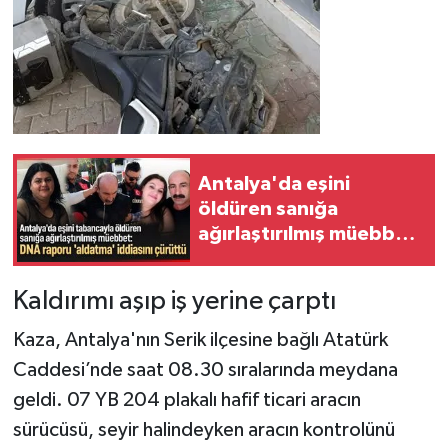
Antalya'da eşini
öldüren sanığa
ağırlaştırılmış müebbet:
DNA raporu 'aldatma'
iddiasını çürüttü
Kaldırımı aşıp iş yerine çarptı
Kaza, Antalya'nın Serik ilçesine bağlı Atatürk
Caddesi’nde saat 08.30 sıralarında meydana
geldi. 07 YB 204 plakalı hafif ticari aracın
sürücüsü, seyir halindeyken aracın kontrolünü