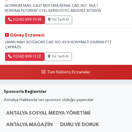
ALTINKUM MAH. GAZİ MUSTAFA KEMAL CAD. NO: 36A 1
KONYAALTI(TÜRKAY OTEL İLERİSİ.FOTO AKDENİZ BİTİŞİĞİ)
0 (242) 999 19 38
Yol Tarifi Al
Güney Eczanesi
LİMAN MAH. BOĞAÇAYI CAD. NO:49 B KONYAALTI (HURMA PTT
ÇAPRAZI)
0 (242) 999 13 22
Yol Tarifi Al
Tüm Nöbetçi Eczaneler
Sponsorlu Bağlantılar
Antalya Hakkında'nın sponsor olduğu yayıncılar
ANTALYA SOSYAL MEDYA YÖNETIMI
ANTALYA MAGAZIN
DURU VE DORUK